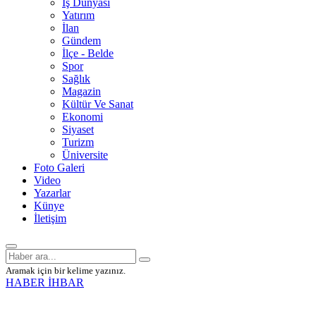
İş Dünyası
Yatırım
İlan
Gündem
İlçe - Belde
Spor
Sağlık
Magazin
Kültür Ve Sanat
Ekonomi
Siyaset
Turizm
Üniversite
Foto Galeri
Video
Yazarlar
Künye
İletişim
Aramak için bir kelime yazınız.
HABER İHBAR