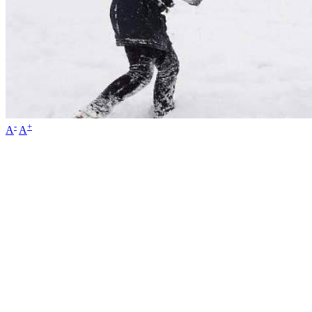
-
+
A
A