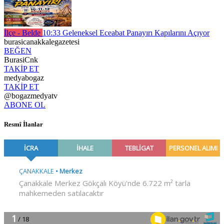
İlçe - Belde
10:33
Geleneksel Eceabat Panayırı Kapılarını Açıyor
burasicanakkalegazetesi
BEĞEN
BurasiCnk
TAKİP ET
medyabogaz
TAKİP ET
@bogazmedyatv
ABONE OL
Resmî İlanlar