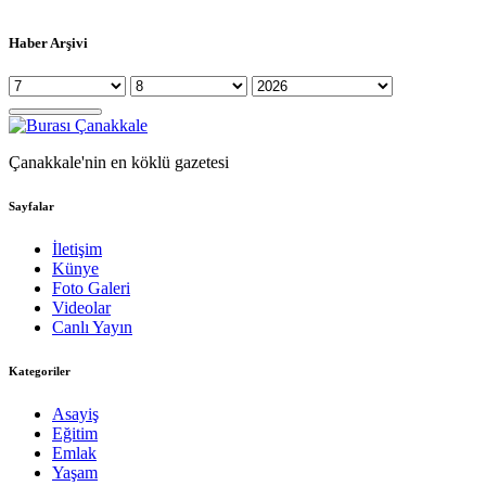
Haber Arşivi
Çanakkale'nin en köklü gazetesi
Sayfalar
İletişim
Künye
Foto Galeri
Videolar
Canlı Yayın
Kategoriler
Asayiş
Eğitim
Emlak
Yaşam