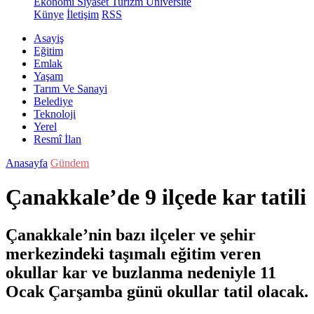
Ekonomi
Siyaset
Turizm
Üniversite
Künye
İletişim
RSS
Asayiş
Eğitim
Emlak
Yaşam
Tarım Ve Sanayi
Belediye
Teknoloji
Yerel
Resmî İlan
Anasayfa
Gündem
Çanakkale’de 9 ilçede kar tatili
Çanakkale’nin bazı ilçeler ve şehir
merkezindeki taşımalı eğitim veren
okullar kar ve buzlanma nedeniyle 11
Ocak Çarşamba günü okullar tatil olacak.