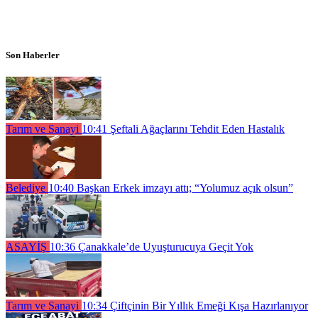
Son Haberler
Tarım ve Sanayi
10:41
Şeftali Ağaçlarını Tehdit Eden Hastalık
Belediye
10:40
Başkan Erkek imzayı attı; “Yolumuz açık olsun”
ASAYİŞ
10:36
Çanakkale’de Uyuşturucuya Geçit Yok
Tarım ve Sanayi
10:34
Çiftçinin Bir Yıllık Emeği Kışa Hazırlanıyor