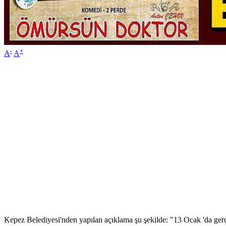
-
+
A
A
Kepez Belediyesi'nden yapılan açıklama şu şekilde: "13 Ocak 'da gerç