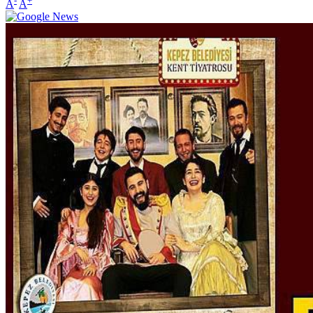
-
+
A
A