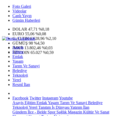
Foto Galeri
Videolar
Canlı Yayın
Günün Haberleri
DOLAR
47,71
%0,18
EURO
55,06
%0,08
G.ALTIN
6.628,96
%2,10
GÜMÜŞ
98
%4,50
Asayiş
IMKB
13.802,46
%0,03
Eğitim
BITCOIN
65.027
%0,59
Emlak
Yaşam
Tarım Ve Sanayi
Belediye
Teknoloji
Yerel
Resmî İlan
Facebook
Twitter
Instagram
Youtube
Asayiş
Eğitim
Emlak
Yaşam
Tarım Ve Sanayi
Belediye
Teknoloji
Yerel
Tanıtım
İş Dünyası
Yatırım
İlan
Gündem
İlçe - Belde
Spor
Sağlık
Magazin
Kültür Ve Sanat