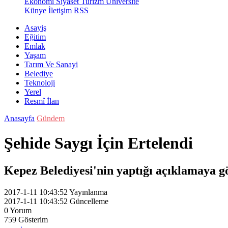
Ekonomi
Siyaset
Turizm
Üniversite
Künye
İletişim
RSS
Asayiş
Eğitim
Emlak
Yaşam
Tarım Ve Sanayi
Belediye
Teknoloji
Yerel
Resmî İlan
Anasayfa
Gündem
Şehide Saygı İçin Ertelendi
Kepez Belediyesi'nin yaptığı açıklamaya g
2017-1-11 10:43:52
Yayınlanma
2017-1-11 10:43:52
Güncelleme
0
Yorum
759
Gösterim