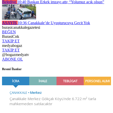
Belediye
10:40
Başkan Erkek imzayı attı; “Yolumuz açık olsun”
ASAYİŞ
10:36
Çanakkale’de Uyuşturucuya Geçit Yok
burasicanakkalegazetesi
BEĞEN
BurasiCnk
TAKİP ET
medyabogaz
TAKİP ET
@bogazmedyatv
ABONE OL
Resmî İlanlar