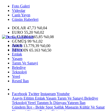
Foto Galeri
Videolar
Canlı Yayın
Günün Haberleri
DOLAR
47,73
%0,04
EURO
55,20
%0,02
G.ALTIN
6.665,85
%0,08
GÜMÜŞ
99
%1,02
Asayiş
IMKB
13.779,39
%0,00
Eğitim
BITCOIN
65.163
%0,50
Emlak
Yaşam
Tarım Ve Sanayi
Belediye
Teknoloji
Yerel
Resmî İlan
Facebook
Twitter
Instagram
Youtube
Asayiş
Eğitim
Emlak
Yaşam
Tarım Ve Sanayi
Belediye
Teknoloji
Yerel
Tanıtım
İş Dünyası
Yatırım
İlan
Gündem
İlçe - Belde
Spor
Sağlık
Magazin
Kültür Ve Sanat