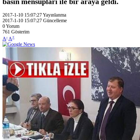
basın mensupları ile bir araya geldi.
2017-1-10 15:07:27
Yayınlanma
2017-1-10 15:07:27
Güncelleme
0
Yorum
761
Gösterim
-
+
A
A