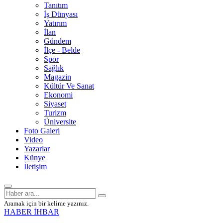
Tanıtım
İş Dünyası
Yatırım
İlan
Gündem
İlçe - Belde
Spor
Sağlık
Magazin
Kültür Ve Sanat
Ekonomi
Siyaset
Turizm
Üniversite
Foto Galeri
Video
Yazarlar
Künye
İletişim
Aramak için bir kelime yazınız.
HABER İHBAR