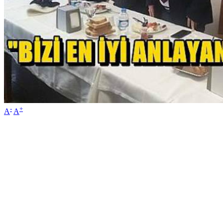
-
+
A
A