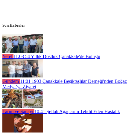
Son Haberler
Yerel
11:03
54 Yıllık Dostluk Çanakkale'de Buluştu
Gündem
11:01
1903 Çanakkale Beşiktaşlılar Derneği'nden Boğaz
Medya’ya Ziyaret
Tarım ve Sanayi
10:41
Şeftali Ağaçlarını Tehdit Eden Hastalık