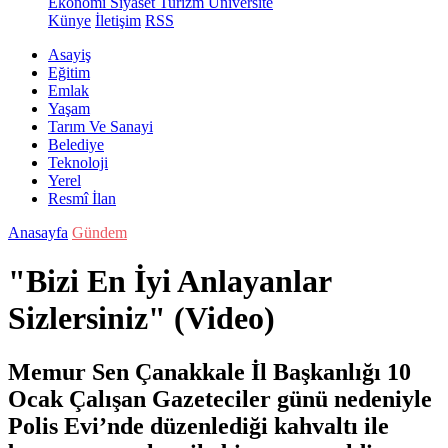
Ekonomi
Siyaset
Turizm
Üniversite
Künye
İletişim
RSS
Asayiş
Eğitim
Emlak
Yaşam
Tarım Ve Sanayi
Belediye
Teknoloji
Yerel
Resmî İlan
Anasayfa
Gündem
"Bizi En İyi Anlayanlar
Sizlersiniz" (Video)
Memur Sen Çanakkale İl Başkanlığı 10
Ocak Çalışan Gazeteciler günü nedeniyle
Polis Evi’nde düzenlediği kahvaltı ile