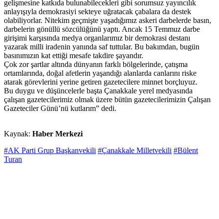
gelişmesine katkıda bulunabilecekleri gibi sorumsuz yayıncılık
anlayışıyla demokrasiyi sekteye uğratacak çabalara da destek
olabiliyorlar. Nitekim geçmişte yaşadığımız askeri darbelerde basın,
darbelerin gönüllü sözcülüğünü yaptı. Ancak 15 Temmuz darbe
girişimi karşısında medya organlarımız bir demokrasi destanı
yazarak milli iradenin yanında saf tuttular. Bu bakımdan, bugün
basınımızın kat ettiği mesafe takdire şayandır.
Çok zor şartlar altında dünyanın farklı bölgelerinde, çatışma
ortamlarında, doğal afetlerin yaşandığı alanlarda canlarını riske
atarak görevlerini yerine getiren gazetecilere minnet borçluyuz.
Bu duygu ve düşüncelerle başta Çanakkale yerel medyasında
çalışan gazetecilerimiz olmak üzere bütün gazetecilerimizin Çalışan
Gazeteciler Günü’nü kutlarım” dedi.
Kaynak:
Haber Merkezi
#AK Parti Grup Başkanvekili
#Çanakkale Milletvekili
#Bülent
Turan