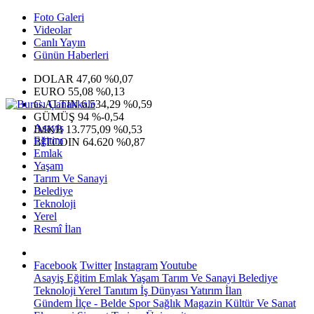
Foto Galeri
Videolar
Canlı Yayın
Günün Haberleri
DOLAR
47,60
%0,07
EURO
55,08
%0,13
G.ALTIN
6.534,29
%0,59
GÜMÜŞ
94
%-0,54
Asayiş
IMKB
13.775,09
%0,53
Eğitim
BITCOIN
64.620
%0,87
Emlak
Yaşam
Tarım Ve Sanayi
Belediye
Teknoloji
Yerel
Resmî İlan
Facebook
Twitter
Instagram
Youtube
Asayiş
Eğitim
Emlak
Yaşam
Tarım Ve Sanayi
Belediye
Teknoloji
Yerel
Tanıtım
İş Dünyası
Yatırım
İlan
Gündem
İlçe - Belde
Spor
Sağlık
Magazin
Kültür Ve Sanat