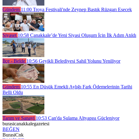
Gündem
11:00
Troya Festivali'nde Zeynep Bastık Rüzgarı Esecek
Siyaset
10:58
Çanakkale’de Yeni Siyasi Oluşum İçin İlk Adım Atıldı
İlçe - Belde
10:56
Geyikli Belediyesi Sahil Yolunu Yeniliyor
Gündem
10:55
En Düşük Emekli Aylığı Fark Ödemelerinin Tarihi
Belli Oldu
Tarım ve Sanayi
10:53
Çan'da Sulama Altyapısı Güçleniyor
burasicanakkalegazetesi
BEĞEN
BurasiCnk