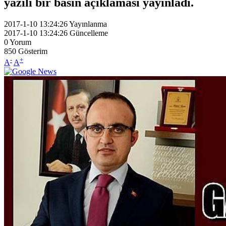
yazılı bir basın açıklaması yayınladı.
2017-1-10 13:24:26
Yayınlanma
2017-1-10 13:24:26
Güncelleme
0
Yorum
850
Gösterim
-
+
A
A