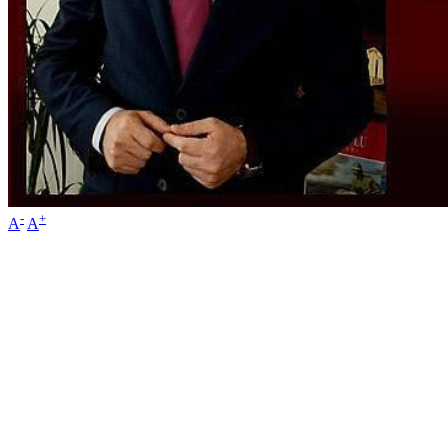
-
+
A
A