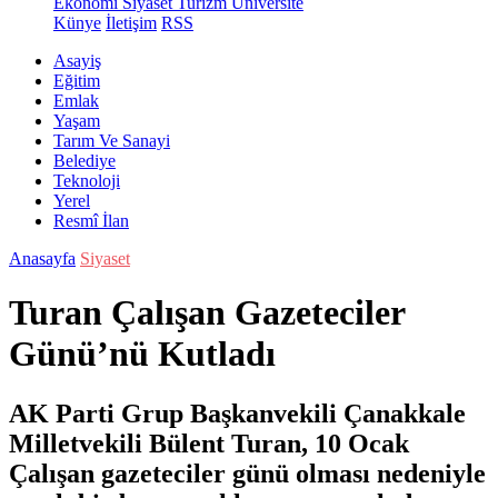
Ekonomi
Siyaset
Turizm
Üniversite
Künye
İletişim
RSS
Asayiş
Eğitim
Emlak
Yaşam
Tarım Ve Sanayi
Belediye
Teknoloji
Yerel
Resmî İlan
Anasayfa
Siyaset
Turan Çalışan Gazeteciler
Günü’nü Kutladı
AK Parti Grup Başkanvekili Çanakkale
Milletvekili Bülent Turan, 10 Ocak
Çalışan gazeteciler günü olması nedeniyle