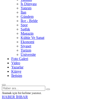
İş Dünyası
Yatırım
İlan
Gündem
İlçe - Belde
Spor
Sağlık
Magazin
Kültür Ve Sanat
Ekonomi
Siyaset
Turizm
Üniversite
Foto Galeri
Video
Yazarlar
Künye
İletişim
Aramak için bir kelime yazınız.
HABER İHBAR