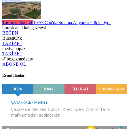
Tarım ve Sanayi
10:53
Çan'da Sulama Altyapısı Güçleniyor
burasicanakkalegazetesi
BEĞEN
BurasiCnk
TAKİP ET
medyabogaz
TAKİP ET
@bogazmedyatv
ABONE OL
Resmî İlanlar