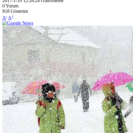
2017-1-10 12:26:24
Güncelleme
0
Yorum
818
Gösterim
-
+
A
A