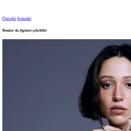
Önceki
Sonraki
Bunlar da ilginizi çekebilir