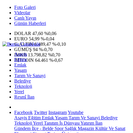
Foto Galeri
Videolar
Canlı Yayın
Günün Haberleri
DOLAR
47,60
%0,06
EURO
54,99
%-0,04
G.ALTIN
6.489,47
%-0,10
GÜMÜŞ
94
%-0,70
Asayiş
IMKB
13.798,82
%0,70
Eğitim
BITCOIN
64.461
%-0,67
Emlak
Yaşam
Tarım Ve Sanayi
Belediye
Teknoloji
Yerel
Resmî İlan
Facebook
Twitter
Instagram
Youtube
Asayiş
Eğitim
Emlak
Yaşam
Tarım Ve Sanayi
Belediye
Teknoloji
Yerel
Tanıtım
İş Dünyası
Yatırım
İlan
Gündem
İlçe - Belde
Spor
Sağlık
Magazin
Kültür Ve Sanat