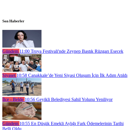
Son Haberler
Gündem
11:00
Troya Festivali'nde Zeynep Bastık Rüzgarı Esecek
Siyaset
10:58
Çanakkale’de Yeni Siyasi Oluşum İçin İlk Adım Atıldı
İlçe - Belde
10:56
Geyikli Belediyesi Sahil Yolunu Yeniliyor
Gündem
10:55
En Düşük Emekli Aylığı Fark Ödemelerinin Tarihi
Belli Oldu