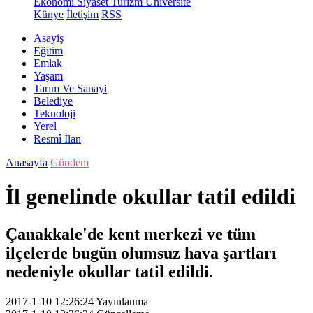
Ekonomi
Siyaset
Turizm
Üniversite
Künye
İletişim
RSS
Asayiş
Eğitim
Emlak
Yaşam
Tarım Ve Sanayi
Belediye
Teknoloji
Yerel
Resmî İlan
Anasayfa
Gündem
İl genelinde okullar tatil edildi
Çanakkale'de kent merkezi ve tüm
ilçelerde bugün olumsuz hava şartları
nedeniyle okullar tatil edildi.
2017-1-10 12:26:24
Yayınlanma