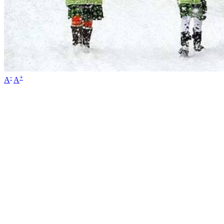
-
+
A
A