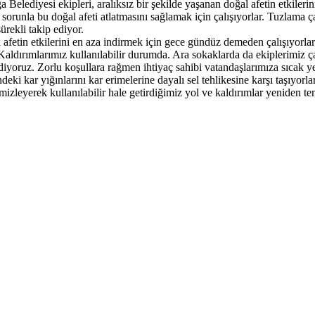
elediyesi ekipleri, aralıksız bir şekilde yaşanan doğal afetin etkilerini
z sorunla bu doğal afeti atlatmasını sağlamak için çalışıyorlar. Tuzlama ç
rekli takip ediyor.
fetin etkilerini en aza indirmek için gece gündüz demeden çalışıyorlar.
. Kaldırımlarımız kullanılabilir durumda. Ara sokaklarda da ekiplerimiz 
ediyoruz. Zorlu koşullara rağmen ihtiyaç sahibi vatandaşlarımıza sıcak
deki kar yığınlarını kar erimelerine dayalı sel tehlikesine karşı taşıyor
mizleyerek kullanılabilir hale getirdiğimiz yol ve kaldırımlar yeniden 