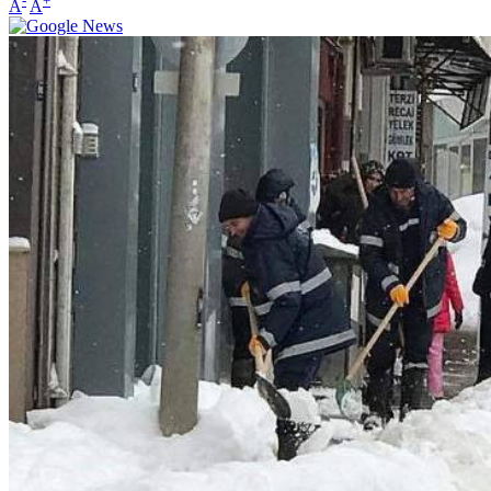
-
+
A
A