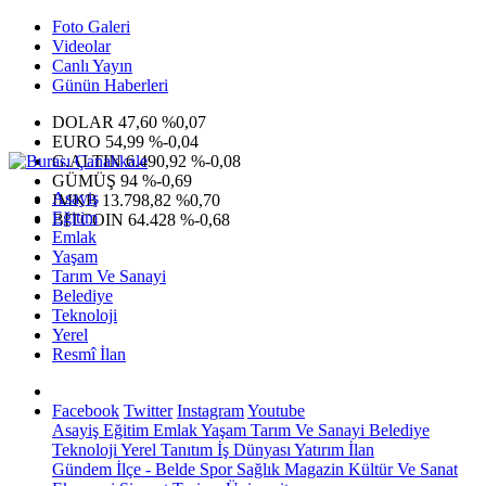
Foto Galeri
Videolar
Canlı Yayın
Günün Haberleri
DOLAR
47,60
%0,07
EURO
54,99
%-0,04
G.ALTIN
6.490,92
%-0,08
GÜMÜŞ
94
%-0,69
Asayiş
IMKB
13.798,82
%0,70
Eğitim
BITCOIN
64.428
%-0,68
Emlak
Yaşam
Tarım Ve Sanayi
Belediye
Teknoloji
Yerel
Resmî İlan
Facebook
Twitter
Instagram
Youtube
Asayiş
Eğitim
Emlak
Yaşam
Tarım Ve Sanayi
Belediye
Teknoloji
Yerel
Tanıtım
İş Dünyası
Yatırım
İlan
Gündem
İlçe - Belde
Spor
Sağlık
Magazin
Kültür Ve Sanat