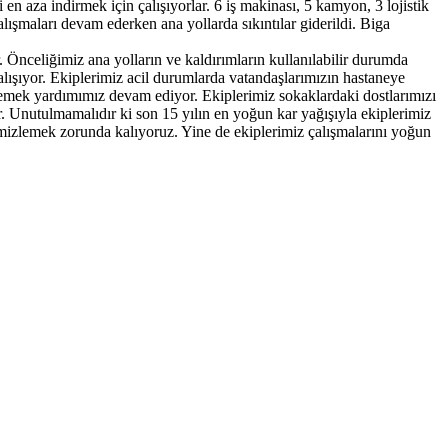
 en aza indirmek için çalışıyorlar. 6 iş makinası, 5 kamyon, 3 lojistik
alışmaları devam ederken ana yollarda sıkıntılar giderildi. Biga
 Önceliğimiz ana yolların ve kaldırımların kullanılabilir durumda
çalışıyor. Ekiplerimiz acil durumlarda vatandaşlarımızın hastaneye
 yemek yardımımız devam ediyor. Ekiplerimiz sokaklardaki dostlarımızı
lar. Unutulmamalıdır ki son 15 yılın en yoğun kar yağışıyla ekiplerimiz
temizlemek zorunda kalıyoruz. Yine de ekiplerimiz çalışmalarını yoğun