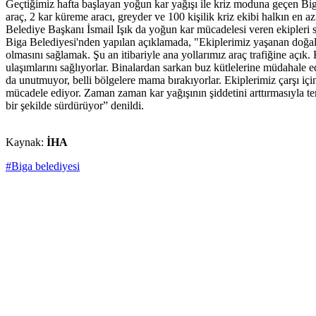
Geçtiğimiz hafta başlayan yoğun kar yağışı ile kriz moduna geçen Biga B
araç, 2 kar küreme aracı, greyder ve 100 kişilik kriz ekibi halkın en a
Belediye Başkanı İsmail Işık da yoğun kar mücadelesi veren ekipleri sü
Biga Belediyesi'nden yapılan açıklamada, "Ekiplerimiz yaşanan doğal a
olmasını sağlamak. Şu an itibariyle ana yollarımız araç trafiğine açık
ulaşımlarını sağlıyorlar. Binalardan sarkan buz kütlelerine müdahale 
da unutmuyor, belli bölgelere mama bırakıyorlar. Ekiplerimiz çarşı için
mücadele ediyor. Zaman zaman kar yağışının şiddetini arttırmasıyla te
bir şekilde sürdürüyor” denildi.
Kaynak:
İHA
#Biga belediyesi