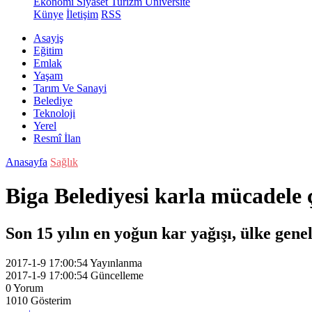
Ekonomi
Siyaset
Turizm
Üniversite
Künye
İletişim
RSS
Asayiş
Eğitim
Emlak
Yaşam
Tarım Ve Sanayi
Belediye
Teknoloji
Yerel
Resmî İlan
Anasayfa
Sağlık
Biga Belediyesi karla mücadele 
Son 15 yılın en yoğun kar yağışı, ülke gene
2017-1-9 17:00:54
Yayınlanma
2017-1-9 17:00:54
Güncelleme
0
Yorum
1010
Gösterim