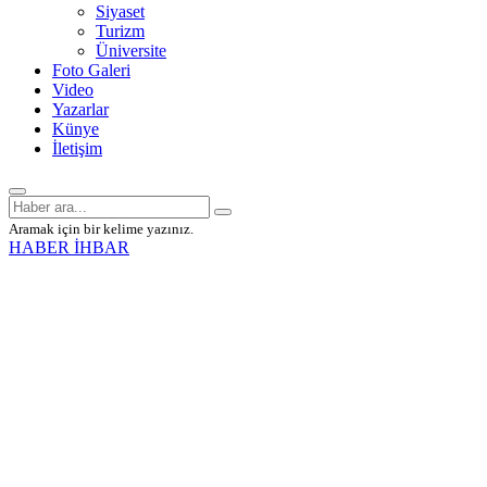
Siyaset
Turizm
Üniversite
Foto Galeri
Video
Yazarlar
Künye
İletişim
Aramak için bir kelime yazınız.
HABER İHBAR