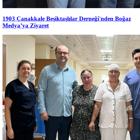
1903 Çanakkale Beşiktaşlılar Derneği'nden Boğaz
Medya’ya Ziyaret