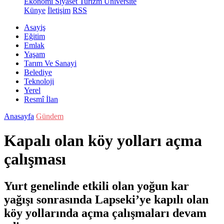
Ekonomi
Siyaset
Turizm
Üniversite
Künye
İletişim
RSS
Asayiş
Eğitim
Emlak
Yaşam
Tarım Ve Sanayi
Belediye
Teknoloji
Yerel
Resmî İlan
Anasayfa
Gündem
Kapalı olan köy yolları açma
çalışması
Yurt genelinde etkili olan yoğun kar
yağışı sonrasında Lapseki’ye kapılı olan
köy yollarında açma çalışmaları devam