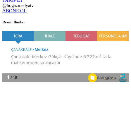
TAKİP ET
@bogazmedyatv
ABONE OL
Resmî İlanlar