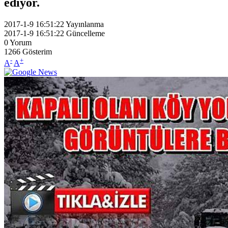
ediyor.
2017-1-9 16:51:22
Yayınlanma
2017-1-9 16:51:22
Güncelleme
0
Yorum
1266
Gösterim
-
+
A
A