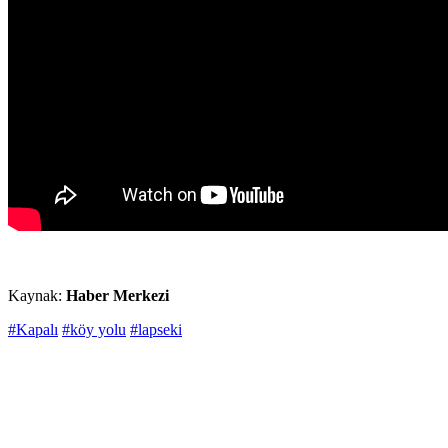
Kaynak:
Haber Merkezi
#Kapalı
#köy yolu
#lapseki