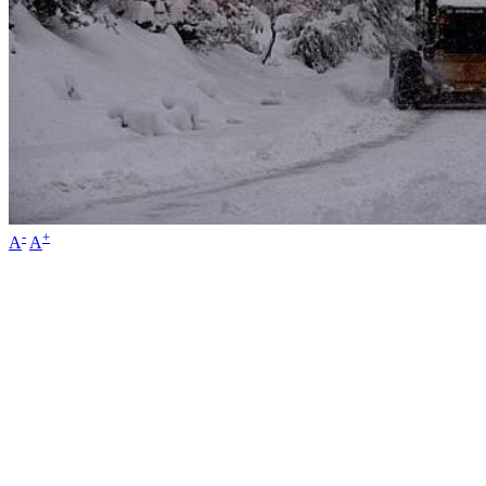
-
+
A
A