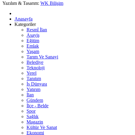
Yazılım & Tasarım:
WK Bilişim
Anasayfa
Kategoriler
Resmî İlan
Asayiş
Eğitim
Emlak
Yaşam
Tarım Ve Sanayi
Belediye
Teknoloji
Yerel
Tanıtım
İş Dünyası
Yatırım
İlan
Gündem
İlçe - Belde
Spor
Sağlık
Magazin
Kültür Ve Sanat
Ekonomi