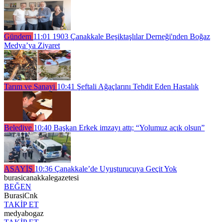
Gündem
11:01
1903 Çanakkale Beşiktaşlılar Derneği'nden Boğaz
Medya’ya Ziyaret
Tarım ve Sanayi
10:41
Şeftali Ağaçlarını Tehdit Eden Hastalık
Belediye
10:40
Başkan Erkek imzayı attı; “Yolumuz açık olsun”
ASAYİŞ
10:36
Çanakkale’de Uyuşturucuya Geçit Yok
burasicanakkalegazetesi
BEĞEN
BurasiCnk
TAKİP ET
medyabogaz