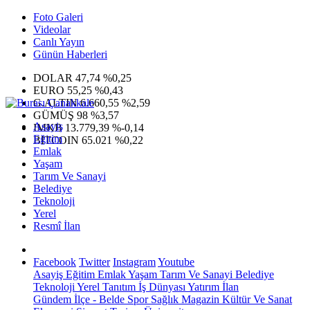
Foto Galeri
Videolar
Canlı Yayın
Günün Haberleri
DOLAR
47,74
%0,25
EURO
55,25
%0,43
G.ALTIN
6.660,55
%2,59
GÜMÜŞ
98
%3,57
Asayiş
IMKB
13.779,39
%-0,14
Eğitim
BITCOIN
65.021
%0,22
Emlak
Yaşam
Tarım Ve Sanayi
Belediye
Teknoloji
Yerel
Resmî İlan
Facebook
Twitter
Instagram
Youtube
Asayiş
Eğitim
Emlak
Yaşam
Tarım Ve Sanayi
Belediye
Teknoloji
Yerel
Tanıtım
İş Dünyası
Yatırım
İlan
Gündem
İlçe - Belde
Spor
Sağlık
Magazin
Kültür Ve Sanat