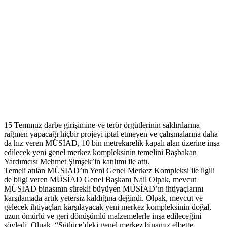
15 Temmuz darbe girişimine ve terör örgütlerinin saldırılarına
rağmen yapacağı hiçbir projeyi iptal etmeyen ve çalışmalarına daha
da hız veren MÜSİAD, 10 bin metrekarelik kapalı alan üzerine inşa
edilecek yeni genel merkez kompleksinin temelini Başbakan
Yardımcısı Mehmet Şimşek’in katılımı ile attı.
Temeli atılan MÜSİAD’ın Yeni Genel Merkez Kompleksi ile ilgili
de bilgi veren MÜSİAD Genel Başkanı Nail Olpak, mevcut
MÜSİAD binasının sürekli büyüyen MÜSİAD’ın ihtiyaçlarını
karşılamada artık yetersiz kaldığına değindi. Olpak, mevcut ve
gelecek ihtiyaçları karşılayacak yeni merkez kompleksinin doğal,
uzun ömürlü ve geri dönüşümlü malzemelerle inşa edileceğini
söyledi. Olpak, “Sütlüce’deki genel merkez binamız elbette