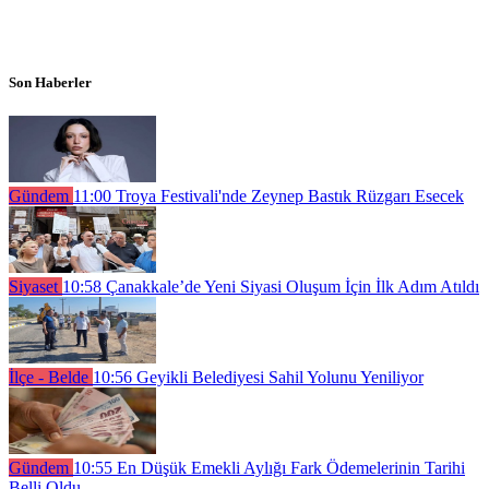
Son Haberler
Gündem
11:00
Troya Festivali'nde Zeynep Bastık Rüzgarı Esecek
Siyaset
10:58
Çanakkale’de Yeni Siyasi Oluşum İçin İlk Adım Atıldı
İlçe - Belde
10:56
Geyikli Belediyesi Sahil Yolunu Yeniliyor
Gündem
10:55
En Düşük Emekli Aylığı Fark Ödemelerinin Tarihi
Belli Oldu