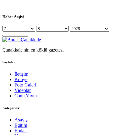
Haber Arşivi
Çanakkale'nin en köklü gazetesi
Sayfalar
İletişim
Künye
Foto Galeri
Videolar
Canlı Yayın
Kategoriler
Asayiş
Eğitim
Emlak