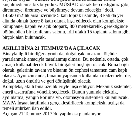
küçülmedi ama biz büyüdük. MÜSİAD olarak hep dediğimiz gibi;
direnmeye, üretmeye ve büyümeye devam edeceğiz” dedi.
14.600 m2’lik arsa üzerinde 5 katı toprak üstünde, 3 katı da yer
altında olmak üzere 8 katlı olarak inşa edilecek olan komplekste
kütüphane, kapalı ve açık otopark, 800 metrekarelik, gerektiğinde
bölünebilen bir konferans salonu, irili ufaklı 15 toplantı salonu gibi
birçok alan bulunacak.
AKILLI BİNA 21 TEMMUZ’DA AÇILACAK
Binayla ilgili bir diğer ayrıntı da, doğal ışıktan azami ölçüde
yararlanmak amacıyla tasarlanmış olması. Bu nedenle, ortada, çok
amaçlı kullanabilecek büyük bir galeri boşluğu olacak. Buna bağlı
olarak, galerinin tavanı ve binanın ön cephesi tamamen cam kaplı
olacak. Aynı zamanda, binanın yapısında kullanılan malzemeler de,
doğal, uzun ömürlü ve geri dönüşümlü olacak.
Kompleks, akıllı bina özellikleriyle inşa ediliyor. Mekanik sistemler,
enerji tasarrufuna yönelik seçilecek. Bunun yanında elektrik,
aydınlatma, yangın koruma vb. otomasyon sistemleri kullanılacak.
MAPA İnşaat tarafından gerçekleştirilecek kompleksin açılışı da
temeli atılırken ilan edildi.
Açılışın 21 Temmuz 2017’de yapılması planlanıyor.