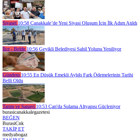
Siyaset
10:58
Çanakkale’de Yeni Siyasi Oluşum İçin İlk Adım Atıldı
İlçe - Belde
10:56
Geyikli Belediyesi Sahil Yolunu Yeniliyor
Gündem
10:55
En Düşük Emekli Aylığı Fark Ödemelerinin Tarihi
Belli Oldu
Tarım ve Sanayi
10:53
Çan'da Sulama Altyapısı Güçleniyor
burasicanakkalegazetesi
BEĞEN
BurasiCnk
TAKİP ET
medyabogaz