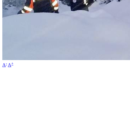
-
+
A
A