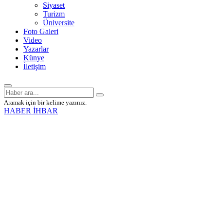
Siyaset
Turizm
Üniversite
Foto Galeri
Video
Yazarlar
Künye
İletişim
Aramak için bir kelime yazınız.
HABER İHBAR