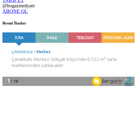
TAKİP ET
@bogazmedyatv
ABONE OL
Resmî İlanlar