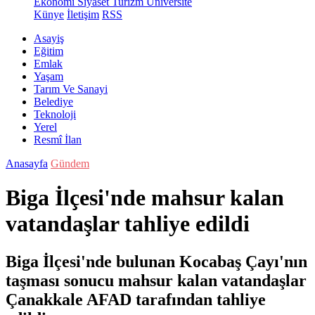
Ekonomi
Siyaset
Turizm
Üniversite
Künye
İletişim
RSS
Asayiş
Eğitim
Emlak
Yaşam
Tarım Ve Sanayi
Belediye
Teknoloji
Yerel
Resmî İlan
Anasayfa
Gündem
Biga İlçesi'nde mahsur kalan
vatandaşlar tahliye edildi
Biga İlçesi'nde bulunan Kocabaş Çayı'nın
taşması sonucu mahsur kalan vatandaşlar
Çanakkale AFAD tarafından tahliye