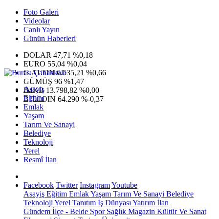
Foto Galeri
Videolar
Canlı Yayın
Günün Haberleri
DOLAR
47,71
%0,18
EURO
55,04
%0,04
G.ALTIN
6.535,21
%0,66
GÜMÜŞ
96
%1,47
Asayiş
IMKB
13.798,82
%0,00
Eğitim
BITCOIN
64.290
%-0,37
Emlak
Yaşam
Tarım Ve Sanayi
Belediye
Teknoloji
Yerel
Resmî İlan
Facebook
Twitter
Instagram
Youtube
Asayiş
Eğitim
Emlak
Yaşam
Tarım Ve Sanayi
Belediye
Teknoloji
Yerel
Tanıtım
İş Dünyası
Yatırım
İlan
Gündem
İlçe - Belde
Spor
Sağlık
Magazin
Kültür Ve Sanat