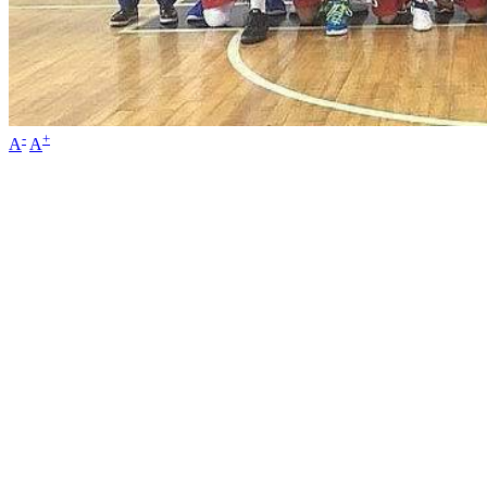
-
+
A
A