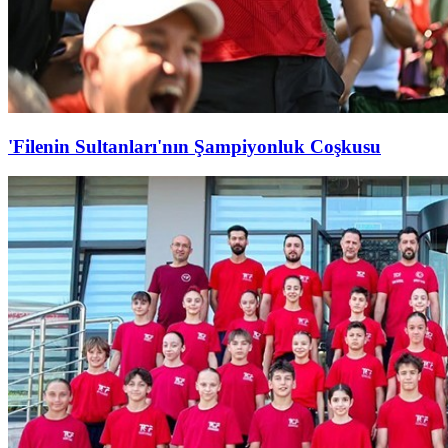
'Filenin Sultanları'nın Şampiyonluk Coşkusu