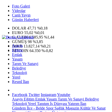
Foto Galeri
Videolar
Canlı Yayın
Günün Haberleri
DOLAR
47,71
%0,18
EURO
55,02
%0,01
G.ALTIN
6.585,95
%1,44
GÜMÜŞ
98
%3,85
Asayiş
IMKB
13.827,14
%0,21
Eğitim
BITCOIN
64.350
%-0,82
Emlak
Yaşam
Tarım Ve Sanayi
Belediye
Teknoloji
Yerel
Resmî İlan
Facebook
Twitter
Instagram
Youtube
Asayiş
Eğitim
Emlak
Yaşam
Tarım Ve Sanayi
Belediye
Teknoloji
Yerel
Tanıtım
İş Dünyası
Yatırım
İlan
Gündem
İlçe - Belde
Spor
Sağlık
Magazin
Kültür Ve Sanat