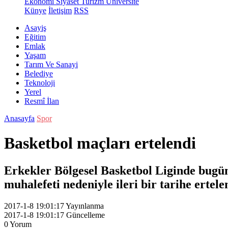
Ekonomi
Siyaset
Turizm
Üniversite
Künye
İletişim
RSS
Asayiş
Eğitim
Emlak
Yaşam
Tarım Ve Sanayi
Belediye
Teknoloji
Yerel
Resmî İlan
Anasayfa
Spor
Basketbol maçları ertelendi
Erkekler Bölgesel Basketbol Liginde bugü
muhalefeti nedeniyle ileri bir tarihe ertele
2017-1-8 19:01:17
Yayınlanma
2017-1-8 19:01:17
Güncelleme
0
Yorum