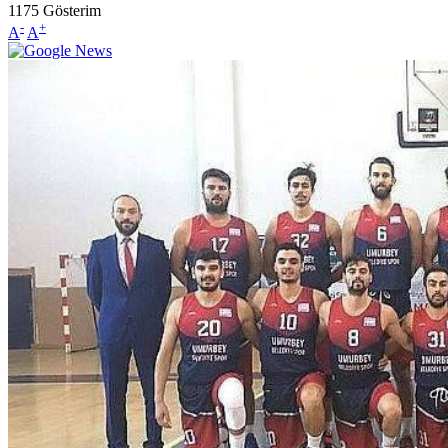
1175
Gösterim
-
+
A
A