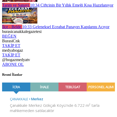
Tarım ve Sanayi
10:34
Çiftçinin Bir Yıllık Emeği Kışa Hazırlanıyor
İlçe - Belde
10:33
Geleneksel Eceabat Panayırı Kapılarını Açıyor
burasicanakkalegazetesi
BEĞEN
BurasiCnk
TAKİP ET
medyabogaz
TAKİP ET
@bogazmedyatv
ABONE OL
Resmî İlanlar