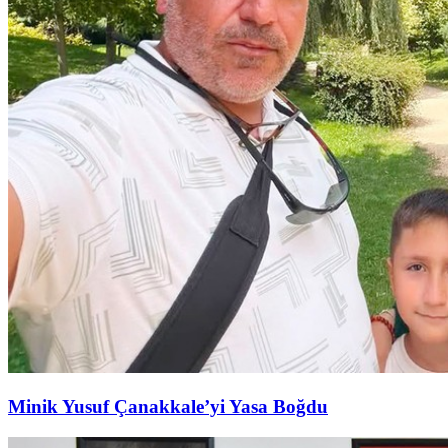
Minik Yusuf Çanakkale’yi Yasa Boğdu