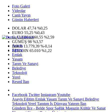
Foto Galeri
Videolar
Canlı Yayın
Günün Haberleri
DOLAR
47,74
%0,25
EURO
55,25
%0,43
G.ALTIN
6.660,55
%2,59
GÜMÜŞ
98
%3,57
Asayiş
IMKB
13.779,39
%-0,14
Eğitim
BITCOIN
65.010
%1,22
Emlak
Yaşam
Tarım Ve Sanayi
Belediye
Teknoloji
Yerel
Resmî İlan
Facebook
Twitter
Instagram
Youtube
Asayiş
Eğitim
Emlak
Yaşam
Tarım Ve Sanayi
Belediye
Teknoloji
Yerel
Tanıtım
İş Dünyası
Yatırım
İlan
Gündem
İlçe - Belde
Spor
Sağlık
Magazin
Kültür Ve Sanat