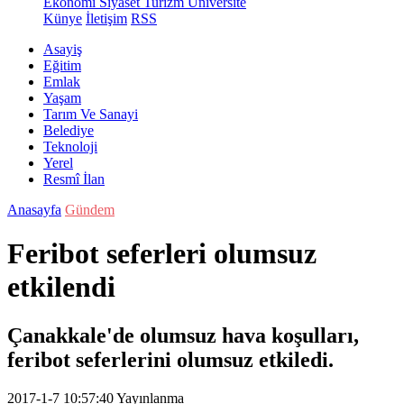
Ekonomi
Siyaset
Turizm
Üniversite
Künye
İletişim
RSS
Asayiş
Eğitim
Emlak
Yaşam
Tarım Ve Sanayi
Belediye
Teknoloji
Yerel
Resmî İlan
Anasayfa
Gündem
Feribot seferleri olumsuz
etkilendi
Çanakkale'de olumsuz hava koşulları,
feribot seferlerini olumsuz etkiledi.
2017-1-7 10:57:40
Yayınlanma