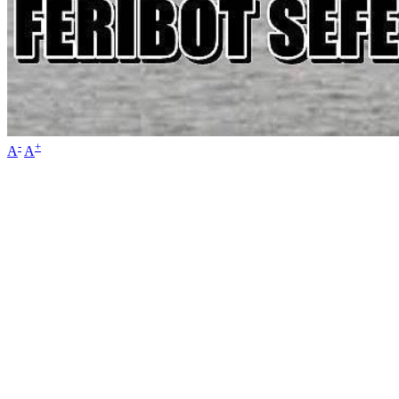
-
+
A
A