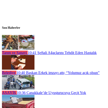
Son Haberler
Tarım ve Sanayi
10:41
Şeftali Ağaçlarını Tehdit Eden Hastalık
Belediye
10:40
Başkan Erkek imzayı attı; “Yolumuz açık olsun”
ASAYİŞ
10:36
Çanakkale’de Uyuşturucuya Geçit Yok