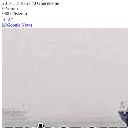
2017-1-7 10:57:40
Güncelleme
0
Yorum
980
Gösterim
-
+
A
A