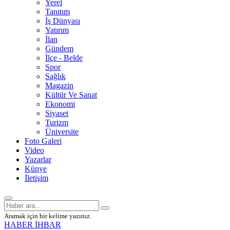
Yerel
Tanıtım
İş Dünyası
Yatırım
İlan
Gündem
İlçe - Belde
Spor
Sağlık
Magazin
Kültür Ve Sanat
Ekonomi
Siyaset
Turizm
Üniversite
Foto Galeri
Video
Yazarlar
Künye
İletişim
Aramak için bir kelime yazınız.
HABER İHBAR