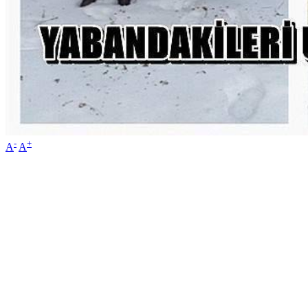
-
+
A
A