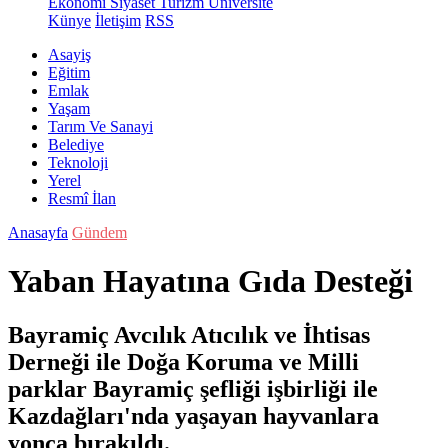
Ekonomi
Siyaset
Turizm
Üniversite
Künye
İletişim
RSS
Asayiş
Eğitim
Emlak
Yaşam
Tarım Ve Sanayi
Belediye
Teknoloji
Yerel
Resmî İlan
Anasayfa
Gündem
Yaban Hayatına Gıda Desteği
Bayramiç Avcılık Atıcılık ve İhtisas
Derneği ile Doğa Koruma ve Milli
parklar Bayramiç şefliği işbirliği ile
Kazdağları'nda yaşayan hayvanlara
yonca bırakıldı.