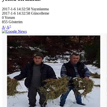
2017-1-6 14:32:58
Yayınlanma
2017-1-6 14:32:58
Güncelleme
0
Yorum
855
Gösterim
-
+
A
A