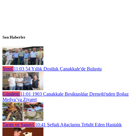
Son Haberler
Yerel
11:03
54 Yıllık Dostluk Çanakkale'de Buluştu
Gündem
11:01
1903 Çanakkale Beşiktaşlılar Derneği'nden Boğaz
Medya’ya Ziyaret
Tarım ve Sanayi
10:41
Şeftali Ağaçlarını Tehdit Eden Hastalık