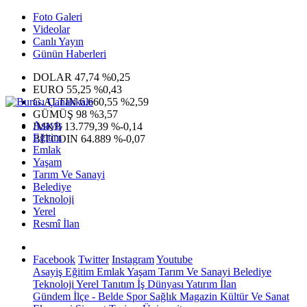
Foto Galeri
Videolar
Canlı Yayın
Günün Haberleri
DOLAR
47,74
%0,25
EURO
55,25
%0,43
G.ALTIN
6.660,55
%2,59
GÜMÜŞ
98
%3,57
Asayiş
IMKB
13.779,39
%-0,14
Eğitim
BITCOIN
64.889
%-0,07
Emlak
Yaşam
Tarım Ve Sanayi
Belediye
Teknoloji
Yerel
Resmî İlan
Facebook
Twitter
Instagram
Youtube
Asayiş
Eğitim
Emlak
Yaşam
Tarım Ve Sanayi
Belediye
Teknoloji
Yerel
Tanıtım
İş Dünyası
Yatırım
İlan
Gündem
İlçe - Belde
Spor
Sağlık
Magazin
Kültür Ve Sanat