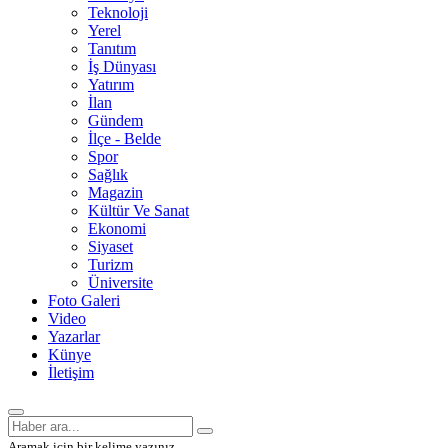
Teknoloji
Yerel
Tanıtım
İş Dünyası
Yatırım
İlan
Gündem
İlçe - Belde
Spor
Sağlık
Magazin
Kültür Ve Sanat
Ekonomi
Siyaset
Turizm
Üniversite
Foto Galeri
Video
Yazarlar
Künye
İletişim
Aramak için bir kelime yazınız.