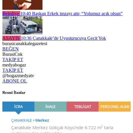
Belediye
10:40
Başkan Erkek imzayı attı; “Yolumuz açık olsun”
ASAYİŞ
10:36
Çanakkale’de Uyuşturucuya Geçit Yok
burasicanakkalegazetesi
BEĞEN
BurasiCnk
TAKİP ET
medyabogaz
TAKİP ET
@bogazmedyatv
ABONE OL
Resmî İlanlar