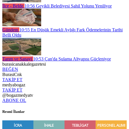
İlçe - Belde
10:56
Geyikli Belediyesi Sahil Yolunu Yeniliyor
Gündem
10:55
En Düşük Emekli Aylığı Fark Ödemelerinin Tarihi
Belli Oldu
Tarım ve Sanayi
10:53
Çan'da Sulama Altyapısı Güçleniyor
burasicanakkalegazetesi
BEĞEN
BurasiCnk
TAKİP ET
medyabogaz
TAKİP ET
@bogazmedyatv
ABONE OL
Resmî İlanlar