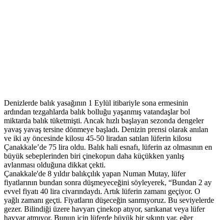
Denizlerde balık yasağının 1 Eylül itibariyle sona ermesinin
ardından tezgahlarda balık bolluğu yaşanmış vatandaşlar bol
miktarda balık tüketmişti. Ancak hızlı başlayan sezonda dengeler
yavaş yavaş tersine dönmeye başladı. Denizin prensi olarak anılan
ve iki ay öncesinde kilosu 45-50 liradan satılan lüferin kilosu
Çanakkale’de 75 lira oldu. Balık hali esnafı, lüferin az olmasının en
büyük sebeplerinden biri çinekopun daha küçükken yanlış
avlanması olduğuna dikkat çekti.
Çanakkale'de 8 yıldır balıkçılık yapan Numan Mutay, lüfer
fiyatlarının bundan sonra düşmeyeceğini söyleyerek, “Bundan 2 ay
evvel fiyatı 40 lira civarındaydı. Artık lüferin zamanı geçiyor. O
yağlı zamanı geçti. Fiyatların düşeceğin sanmıyoruz. Bu seviyelerde
gezer. Bilindiği üzere havyarı çinekop atıyor, sarıkanat veya lüfer
havyar atmıyor. Bunun için lüferde büyük bir sıkıntı var, eğer