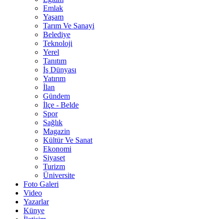
Emlak
Yaşam
Tarım Ve Sanayi
Belediye
Teknoloji
Yerel
Tanıtım
İş Dünyası
Yatırım
İlan
Gündem
İlçe - Belde
Spor
Sağlık
Magazin
Kültür Ve Sanat
Ekonomi
Siyaset
Turizm
Üniversite
Foto Galeri
Video
Yazarlar
Künye