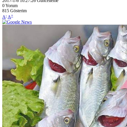
2017-1-6 10:27:26
Güncelleme
0
Yorum
815
Gösterim
-
+
A
A