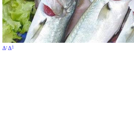
-
+
A
A