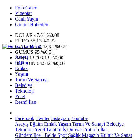
Foto Galeri
Videolar
Canlı Yayın
Günün Haberleri
DOLAR
47,61
%0,08
EURO
55,13
%0,22
G.ALTIN
6.543,95
%0,74
GÜMÜŞ
95
%0,54
Asayiş
IMKB
13.703,13
%0,00
Eğitim
BITCOIN
64.542
%0,66
Emlak
Yaşam
Tarım Ve Sanayi
Belediye
Teknoloji
Yerel
Resmî İlan
Facebook
Twitter
Instagram
Youtube
Asayiş
Eğitim
Emlak
Yaşam
Tarım Ve Sanayi
Belediye
Teknoloji
Yerel
Tanıtım
İş Dünyası
Yatırım
İlan
Gündem
İlçe - Belde
Spor
Sağlık
Magazin
Kültür Ve Sanat