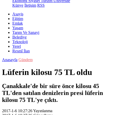
Ekonomi
Siyaset
Turizm
Üniversite
Künye
İletişim
RSS
Asayiş
Eğitim
Emlak
Yaşam
Tarım Ve Sanayi
Belediye
Teknoloji
Yerel
Resmî İlan
Anasayfa
Gündem
Lüferin kilosu 75 TL oldu
Çanakkale'de bir süre önce kilosu 45
TL'den satılan denizlerin presi lüferin
kilosu 75 TL'ye çıktı.
2017-1-6 10:27:26
Yayınlanma