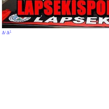
-
+
A
A