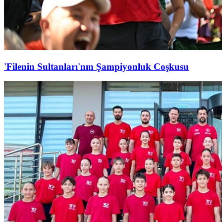
'Filenin Sultanları'nın Şampiyonluk Coşkusu