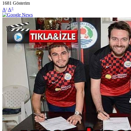
1681
Gösterim
-
+
A
A