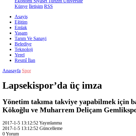
Ekonomi
Siyaset
Turizm
Üniversite
Künye
İletişim
RSS
Asayiş
Eğitim
Emlak
Yaşam
Tarım Ve Sanayi
Belediye
Teknoloji
Yerel
Resmî İlan
Anasayfa
Spor
Lapsekispor’da üç imza
Yönetim takıma takviye yapabilmek için b
Kökoğlu ve Muharrem Deliçam Gemlikspor’
2017-1-5 13:12:52
Yayınlanma
2017-1-5 13:12:52
Güncelleme
0
Yorum