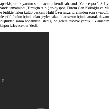
apsekispor ilk yarının son maçında kendi sahasında Yenicespor’a 3-1 y
 zamanda tamamladı ,Timuçin Alp Şarköyspor, Ekrem Can Kökoğlu ve Mu
e birlikte gelen kulüp başkanı Halil Özer imza töreninden sonra yaptı
lesef futbolun içinde olan şeyler sakatlıklar sezon içinde artarak devam 
ükten sonra hocamızın istediği bölgelere takviye yaptık. İlk amacımız t
ispor izleyecekler”dedi.