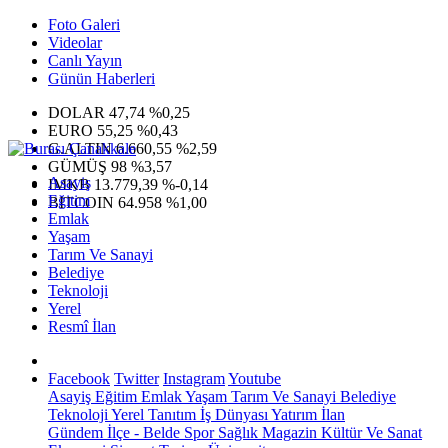
Foto Galeri
Videolar
Canlı Yayın
Günün Haberleri
DOLAR
47,74
%0,25
EURO
55,25
%0,43
G.ALTIN
6.660,55
%2,59
GÜMÜŞ
98
%3,57
Asayiş
IMKB
13.779,39
%-0,14
Eğitim
BITCOIN
64.958
%1,00
Emlak
Yaşam
Tarım Ve Sanayi
Belediye
Teknoloji
Yerel
Resmî İlan
Facebook
Twitter
Instagram
Youtube
Asayiş
Eğitim
Emlak
Yaşam
Tarım Ve Sanayi
Belediye
Teknoloji
Yerel
Tanıtım
İş Dünyası
Yatırım
İlan
Gündem
İlçe - Belde
Spor
Sağlık
Magazin
Kültür Ve Sanat