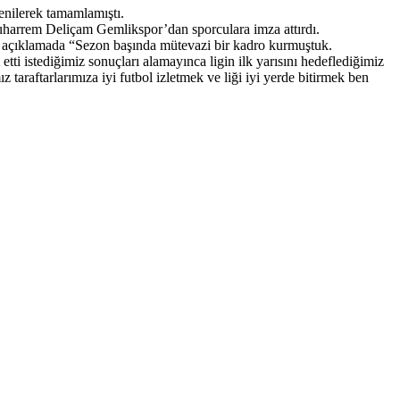
enilerek tamamlamıştı.
harrem Deliçam Gemlikspor’dan sporculara imza attırdı.
ğı açıklamada “Sezon başında mütevazi bir kadro kurmuştuk.
etti istediğimiz sonuçları alamayınca ligin ilk yarısını hedeflediğimiz
araftarlarımıza iyi futbol izletmek ve liği iyi yerde bitirmek ben