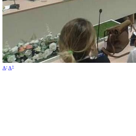
-
+
A
A