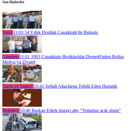
Son Haberler
Yerel
11:03
54 Yıllık Dostluk Çanakkale'de Buluştu
Gündem
11:01
1903 Çanakkale Beşiktaşlılar Derneği'nden Boğaz
Medya’ya Ziyaret
Tarım ve Sanayi
10:41
Şeftali Ağaçlarını Tehdit Eden Hastalık
Belediye
10:40
Başkan Erkek imzayı attı; “Yolumuz açık olsun”