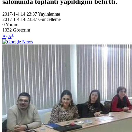
salonunda toplantı yapıldığını belirtti.
2017-1-4 14:23:37
Yayınlanma
2017-1-4 14:23:37
Güncelleme
0
Yorum
1032
Gösterim
-
+
A
A