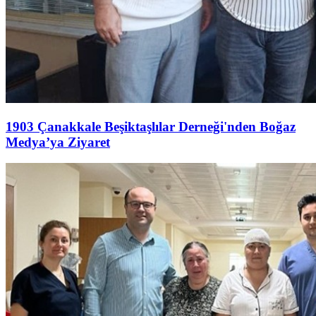
1903 Çanakkale Beşiktaşlılar Derneği'nden Boğaz
Medya’ya Ziyaret