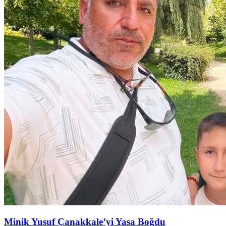
Minik Yusuf Çanakkale’yi Yasa Boğdu