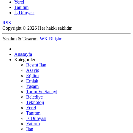
Yerel
Tanıtım
İş Dünyası
RSS
Copyright © 2026 Her hakkı saklıdır.
Yazılım & Tasarım:
WK Bilişim
Anasayfa
Kategoriler
Resmî İlan
Asayiş
Eğitim
Emlak
Yaşam
Tarım Ve Sanayi
Belediye
Teknoloji
Yerel
Tanıtım
İş Dünyası
Yatırım
İlan