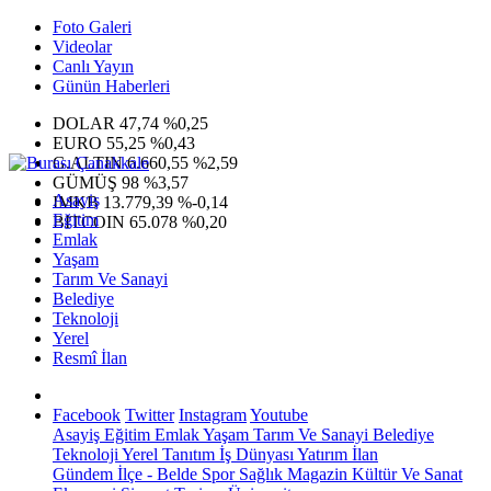
Foto Galeri
Videolar
Canlı Yayın
Günün Haberleri
DOLAR
47,74
%0,25
EURO
55,25
%0,43
G.ALTIN
6.660,55
%2,59
GÜMÜŞ
98
%3,57
Asayiş
IMKB
13.779,39
%-0,14
Eğitim
BITCOIN
65.078
%0,20
Emlak
Yaşam
Tarım Ve Sanayi
Belediye
Teknoloji
Yerel
Resmî İlan
Facebook
Twitter
Instagram
Youtube
Asayiş
Eğitim
Emlak
Yaşam
Tarım Ve Sanayi
Belediye
Teknoloji
Yerel
Tanıtım
İş Dünyası
Yatırım
İlan
Gündem
İlçe - Belde
Spor
Sağlık
Magazin
Kültür Ve Sanat