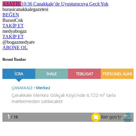
ASAYİŞ
10:36
Çanakkale’de Uyuşturucuya Geçit Yok
burasicanakkalegazetesi
BEĞEN
BurasiCnk
TAKİP ET
medyabogaz
TAKİP ET
@bogazmedyatv
ABONE OL
Resmî İlanlar