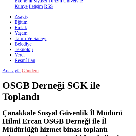
Ekonomi
Siyaset
Turizm
Üniversite
Künye
İletişim
RSS
Asayiş
Eğitim
Emlak
Yaşam
Tarım Ve Sanayi
Belediye
Teknoloji
Yerel
Resmî İlan
Anasayfa
Gündem
OSGB Derneği SGK ile
Toplandı
Çanakkale Sosyal Güvenlik İl Müdürü
Hilmi Ercan OSGB Derneği ile İl
Müdürlüğü hizmet binası toplantı