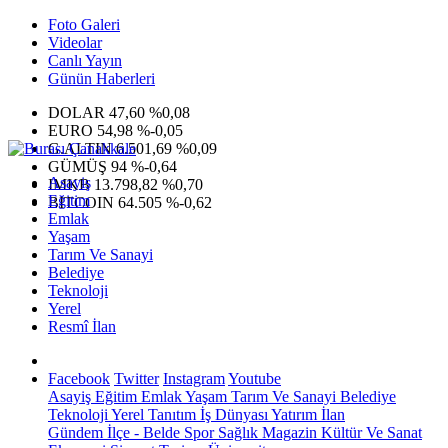
Foto Galeri
Videolar
Canlı Yayın
Günün Haberleri
DOLAR
47,60
%0,08
EURO
54,98
%-0,05
G.ALTIN
6.501,69
%0,09
GÜMÜŞ
94
%-0,64
Asayiş
IMKB
13.798,82
%0,70
Eğitim
BITCOIN
64.505
%-0,62
Emlak
Yaşam
Tarım Ve Sanayi
Belediye
Teknoloji
Yerel
Resmî İlan
Facebook
Twitter
Instagram
Youtube
Asayiş
Eğitim
Emlak
Yaşam
Tarım Ve Sanayi
Belediye
Teknoloji
Yerel
Tanıtım
İş Dünyası
Yatırım
İlan
Gündem
İlçe - Belde
Spor
Sağlık
Magazin
Kültür Ve Sanat