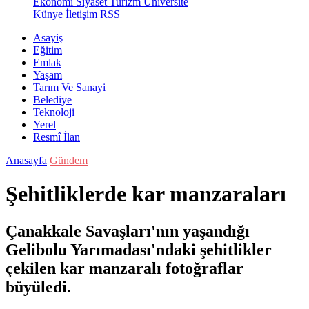
Ekonomi
Siyaset
Turizm
Üniversite
Künye
İletişim
RSS
Asayiş
Eğitim
Emlak
Yaşam
Tarım Ve Sanayi
Belediye
Teknoloji
Yerel
Resmî İlan
Anasayfa
Gündem
Şehitliklerde kar manzaraları
Çanakkale Savaşları'nın yaşandığı
Gelibolu Yarımadası'ndaki şehitlikler
çekilen kar manzaralı fotoğraflar
büyüledi.