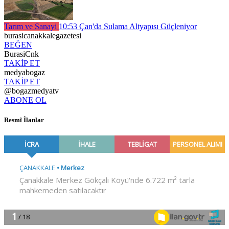
Tarım ve Sanayi
10:53
Çan'da Sulama Altyapısı Güçleniyor
burasicanakkalegazetesi
BEĞEN
BurasiCnk
TAKİP ET
medyabogaz
TAKİP ET
@bogazmedyatv
ABONE OL
Resmî İlanlar