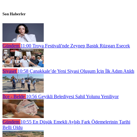
Son Haberler
Gündem
11:00
Troya Festivali'nde Zeynep Bastık Rüzgarı Esecek
Siyaset
10:58
Çanakkale’de Yeni Siyasi Oluşum İçin İlk Adım Atıldı
İlçe - Belde
10:56
Geyikli Belediyesi Sahil Yolunu Yeniliyor
Gündem
10:55
En Düşük Emekli Aylığı Fark Ödemelerinin Tarihi
Belli Oldu