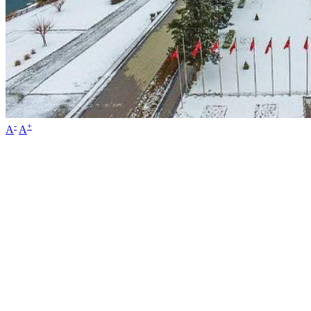
-
+
A
A