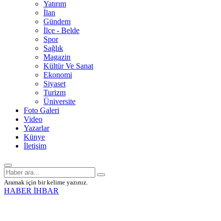
Yatırım
İlan
Gündem
İlçe - Belde
Spor
Sağlık
Magazin
Kültür Ve Sanat
Ekonomi
Siyaset
Turizm
Üniversite
Foto Galeri
Video
Yazarlar
Künye
İletişim
Aramak için bir kelime yazınız.
HABER İHBAR