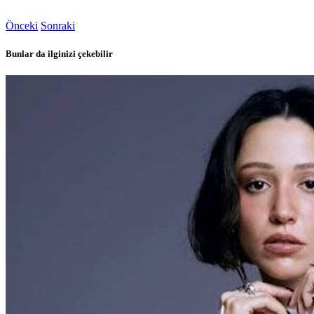
Önceki
Sonraki
Bunlar da ilginizi çekebilir