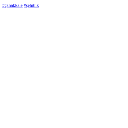
#çanakkale
#şehitlik