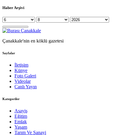
Haber Arşivi
Çanakkale'nin en köklü gazetesi
Sayfalar
İletişim
Künye
Foto Galeri
Videolar
Canlı Yayın
Kategoriler
Asayiş
Eğitim
Emlak
Yaşam
Tarım Ve Sanayi