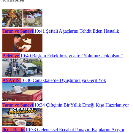
Son Haberler
Tarım ve Sanayi
10:41
Şeftali Ağaçlarını Tehdit Eden Hastalık
Belediye
10:40
Başkan Erkek imzayı attı; “Yolumuz açık olsun”
ASAYİŞ
10:36
Çanakkale’de Uyuşturucuya Geçit Yok
Tarım ve Sanayi
10:34
Çiftçinin Bir Yıllık Emeği Kışa Hazırlanıyor
İlçe - Belde
10:33
Geleneksel Eceabat Panayırı Kapılarını Açıyor