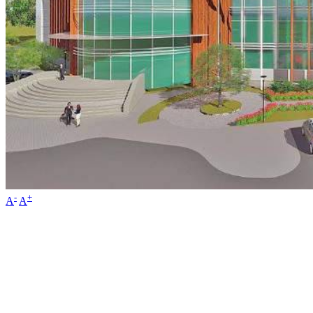
-
+
A
A