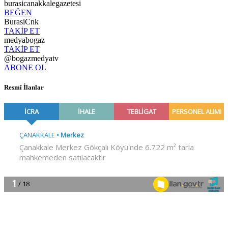
burasicanakkalegazetesi
BEĞEN
BurasiCnk
TAKİP ET
medyabogaz
TAKİP ET
@bogazmedyatv
ABONE OL
Resmî İlanlar