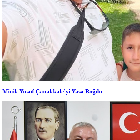
Minik Yusuf Çanakkale’yi Yasa Boğdu