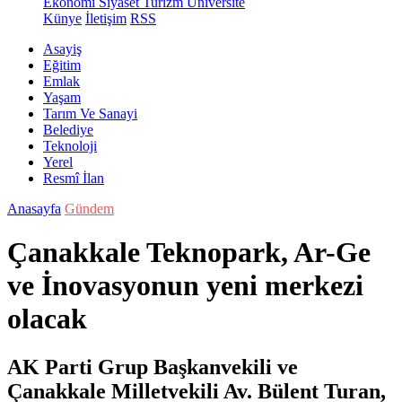
Ekonomi
Siyaset
Turizm
Üniversite
Künye
İletişim
RSS
Asayiş
Eğitim
Emlak
Yaşam
Tarım Ve Sanayi
Belediye
Teknoloji
Yerel
Resmî İlan
Anasayfa
Gündem
Çanakkale Teknopark, Ar-Ge
ve İnovasyonun yeni merkezi
olacak
AK Parti Grup Başkanvekili ve
Çanakkale Milletvekili Av. Bülent Turan,