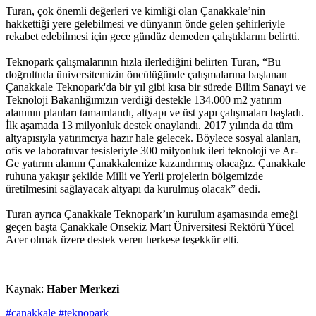
Turan, çok önemli değerleri ve kimliği olan Çanakkale’nin
hakkettiği yere gelebilmesi ve dünyanın önde gelen şehirleriyle
rekabet edebilmesi için gece gündüz demeden çalıştıklarını belirtti.
Teknopark çalışmalarının hızla ilerlediğini belirten Turan, “Bu
doğrultuda üniversitemizin öncülüğünde çalışmalarına başlanan
Çanakkale Teknopark'da bir yıl gibi kısa bir sürede Bilim Sanayi ve
Teknoloji Bakanlığımızın verdiği destekle 134.000 m2 yatırım
alanının planları tamamlandı, altyapı ve üst yapı çalışmaları başladı.
İlk aşamada 13 milyonluk destek onaylandı. 2017 yılında da tüm
altyapısıyla yatırımcıya hazır hale gelecek. Böylece sosyal alanları,
ofis ve laboratuvar tesisleriyle 300 milyonluk ileri teknoloji ve Ar-
Ge yatırım alanını Çanakkalemize kazandırmış olacağız. Çanakkale
ruhuna yakışır şekilde Milli ve Yerli projelerin bölgemizde
üretilmesini sağlayacak altyapı da kurulmuş olacak” dedi.
Turan ayrıca Çanakkale Teknopark’ın kurulum aşamasında emeği
geçen başta Çanakkale Onsekiz Mart Üniversitesi Rektörü Yücel
Acer olmak üzere destek veren herkese teşekkür etti.
Kaynak:
Haber Merkezi
#çanakkale
#teknopark