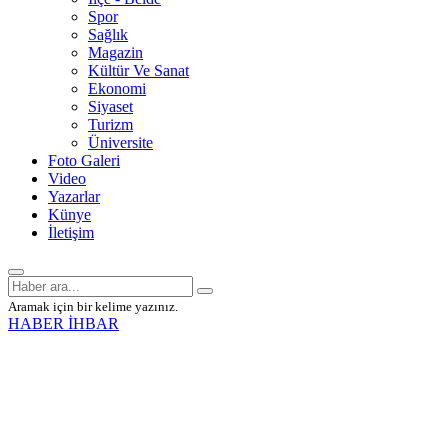
Spor
Sağlık
Magazin
Kültür Ve Sanat
Ekonomi
Siyaset
Turizm
Üniversite
Foto Galeri
Video
Yazarlar
Künye
İletişim
Aramak için bir kelime yazınız.
HABER İHBAR