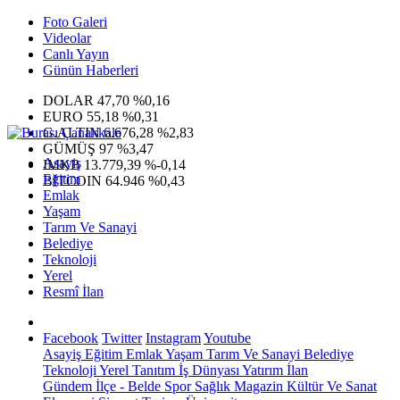
Foto Galeri
Videolar
Canlı Yayın
Günün Haberleri
DOLAR
47,70
%0,16
EURO
55,18
%0,31
G.ALTIN
6.676,28
%2,83
GÜMÜŞ
97
%3,47
Asayiş
IMKB
13.779,39
%-0,14
Eğitim
BITCOIN
64.946
%0,43
Emlak
Yaşam
Tarım Ve Sanayi
Belediye
Teknoloji
Yerel
Resmî İlan
Facebook
Twitter
Instagram
Youtube
Asayiş
Eğitim
Emlak
Yaşam
Tarım Ve Sanayi
Belediye
Teknoloji
Yerel
Tanıtım
İş Dünyası
Yatırım
İlan
Gündem
İlçe - Belde
Spor
Sağlık
Magazin
Kültür Ve Sanat