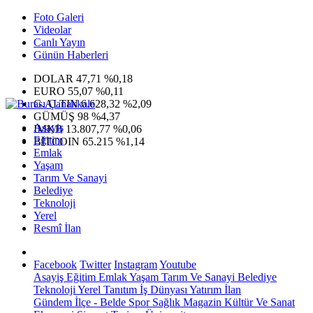
Foto Galeri
Videolar
Canlı Yayın
Günün Haberleri
DOLAR
47,71
%0,18
EURO
55,07
%0,11
G.ALTIN
6.628,32
%2,09
GÜMÜŞ
98
%4,37
Asayiş
IMKB
13.807,77
%0,06
Eğitim
BITCOIN
65.215
%1,14
Emlak
Yaşam
Tarım Ve Sanayi
Belediye
Teknoloji
Yerel
Resmî İlan
Facebook
Twitter
Instagram
Youtube
Asayiş
Eğitim
Emlak
Yaşam
Tarım Ve Sanayi
Belediye
Teknoloji
Yerel
Tanıtım
İş Dünyası
Yatırım
İlan
Gündem
İlçe - Belde
Spor
Sağlık
Magazin
Kültür Ve Sanat