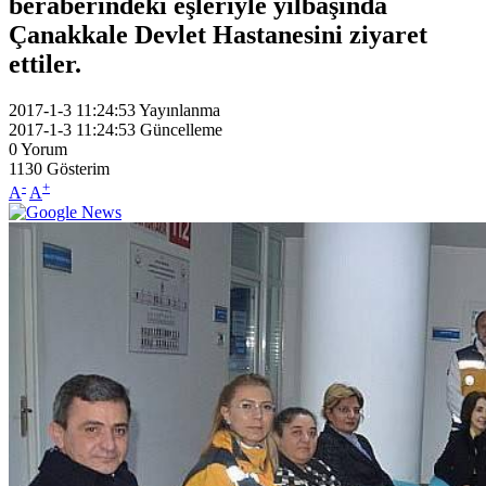
beraberindeki eşleriyle yılbaşında
Çanakkale Devlet Hastanesini ziyaret
ettiler.
2017-1-3 11:24:53
Yayınlanma
2017-1-3 11:24:53
Güncelleme
0
Yorum
1130
Gösterim
-
+
A
A