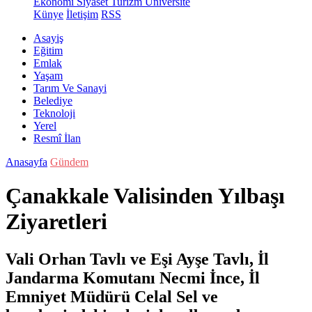
Ekonomi
Siyaset
Turizm
Üniversite
Künye
İletişim
RSS
Asayiş
Eğitim
Emlak
Yaşam
Tarım Ve Sanayi
Belediye
Teknoloji
Yerel
Resmî İlan
Anasayfa
Gündem
Çanakkale Valisinden Yılbaşı
Ziyaretleri
Vali Orhan Tavlı ve Eşi Ayşe Tavlı, İl
Jandarma Komutanı Necmi İnce, İl
Emniyet Müdürü Celal Sel ve