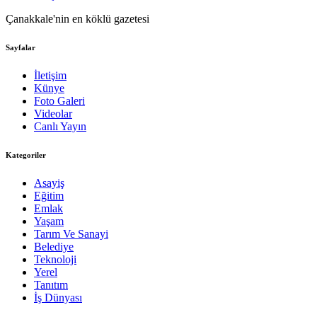
Çanakkale'nin en köklü gazetesi
Sayfalar
İletişim
Künye
Foto Galeri
Videolar
Canlı Yayın
Kategoriler
Asayiş
Eğitim
Emlak
Yaşam
Tarım Ve Sanayi
Belediye
Teknoloji
Yerel
Tanıtım
İş Dünyası