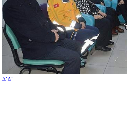
-
+
A
A