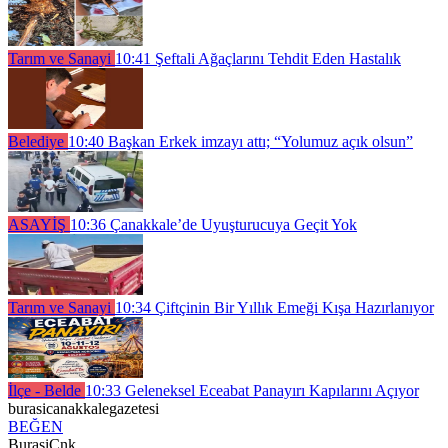
Tarım ve Sanayi
10:41
Şeftali Ağaçlarını Tehdit Eden Hastalık
Belediye
10:40
Başkan Erkek imzayı attı; “Yolumuz açık olsun”
ASAYİŞ
10:36
Çanakkale’de Uyuşturucuya Geçit Yok
Tarım ve Sanayi
10:34
Çiftçinin Bir Yıllık Emeği Kışa Hazırlanıyor
İlçe - Belde
10:33
Geleneksel Eceabat Panayırı Kapılarını Açıyor
burasicanakkalegazetesi
BEĞEN
BurasiCnk