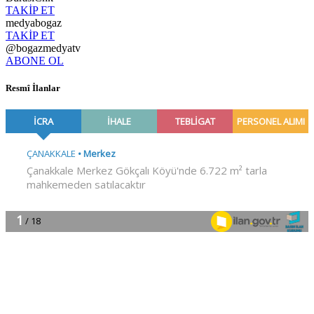
TAKİP ET
medyabogaz
TAKİP ET
@bogazmedyatv
ABONE OL
Resmî İlanlar