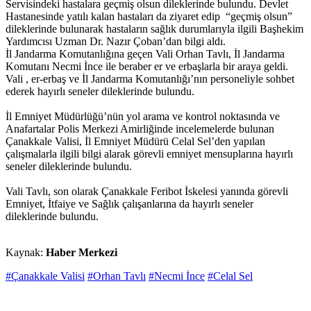
Servisindeki hastalara geçmiş olsun dileklerinde bulundu. Devlet
Hastanesinde yatılı kalan hastaları da ziyaret edip “geçmiş olsun”
dileklerinde bulunarak hastaların sağlık durumlarıyla ilgili Başhekim
Yardımcısı Uzman Dr. Nazır Çoban’dan bilgi aldı.
İl Jandarma Komutanlığına geçen Vali Orhan Tavlı, İl Jandarma
Komutanı Necmi İnce ile beraber er ve erbaşlarla bir araya geldi.
Vali , er-erbaş ve İl Jandarma Komutanlığı’nın personeliyle sohbet
ederek hayırlı seneler dileklerinde bulundu.
İl Emniyet Müdürlüğü’nün yol arama ve kontrol noktasında ve
Anafartalar Polis Merkezi Amirliğinde incelemelerde bulunan
Çanakkale Valisi, İl Emniyet Müdürü Celal Sel’den yapılan
çalışmalarla ilgili bilgi alarak görevli emniyet mensuplarına hayırlı
seneler dileklerinde bulundu.
Vali Tavlı, son olarak Çanakkale Feribot İskelesi yanında görevli
Emniyet, İtfaiye ve Sağlık çalışanlarına da hayırlı seneler
dileklerinde bulundu.
Kaynak:
Haber Merkezi
#Çanakkale Valisi
#Orhan Tavlı
#Necmi İnce
#Celal Sel