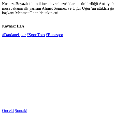
Kırmızı-Beyazlı takım ikinci devre hazırlıklarını sürdürdüğü Antalya’
müsabakanın ilk yarısını Ahmet Sönmez ve Uğur Uğur’un attıkları gol
başkanı Mehmet Önen’de takip etti.
Kaynak:
İHA
#Dardanelspor
#Spor Toto
#Bucaspor
Önceki
Sonraki