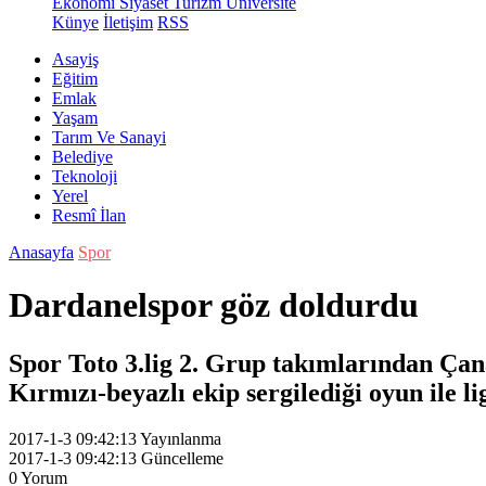
Ekonomi
Siyaset
Turizm
Üniversite
Künye
İletişim
RSS
Asayiş
Eğitim
Emlak
Yaşam
Tarım Ve Sanayi
Belediye
Teknoloji
Yerel
Resmî İlan
Anasayfa
Spor
Dardanelspor göz doldurdu
Spor Toto 3.lig 2. Grup takımlarından Çan
Kırmızı-beyazlı ekip sergilediği oyun ile li
2017-1-3 09:42:13
Yayınlanma
2017-1-3 09:42:13
Güncelleme
0
Yorum