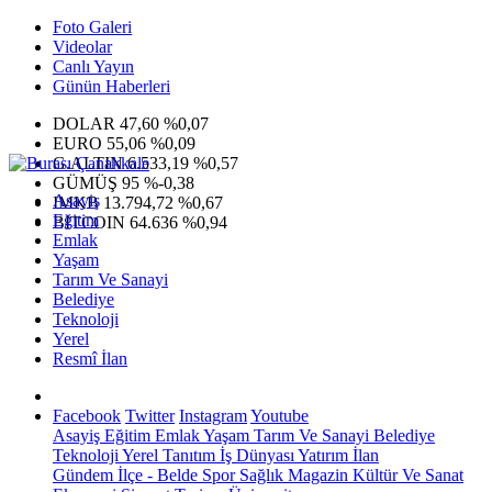
Foto Galeri
Videolar
Canlı Yayın
Günün Haberleri
DOLAR
47,60
%0,07
EURO
55,06
%0,09
G.ALTIN
6.533,19
%0,57
GÜMÜŞ
95
%-0,38
Asayiş
IMKB
13.794,72
%0,67
Eğitim
BITCOIN
64.636
%0,94
Emlak
Yaşam
Tarım Ve Sanayi
Belediye
Teknoloji
Yerel
Resmî İlan
Facebook
Twitter
Instagram
Youtube
Asayiş
Eğitim
Emlak
Yaşam
Tarım Ve Sanayi
Belediye
Teknoloji
Yerel
Tanıtım
İş Dünyası
Yatırım
İlan
Gündem
İlçe - Belde
Spor
Sağlık
Magazin
Kültür Ve Sanat