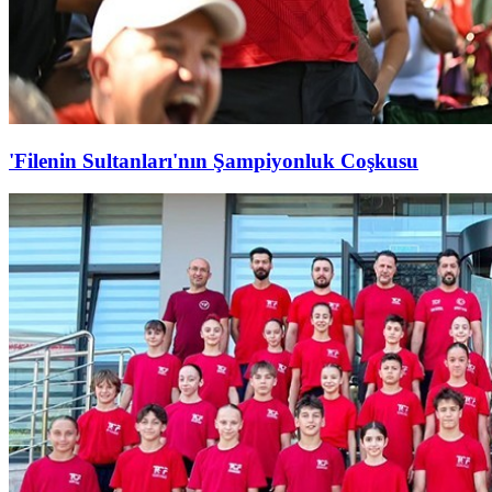
'Filenin Sultanları'nın Şampiyonluk Coşkusu