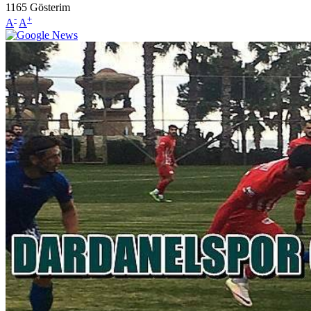
1165
Gösterim
-
+
A
A