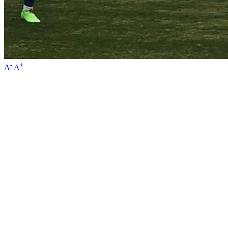
-
+
A
A