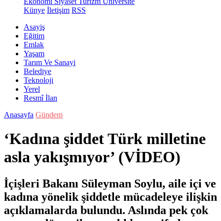
Ekonomi
Siyaset
Turizm
Üniversite
Künye
İletişim
RSS
Asayiş
Eğitim
Emlak
Yaşam
Tarım Ve Sanayi
Belediye
Teknoloji
Yerel
Resmî İlan
Anasayfa
Gündem
‘Kadına şiddet Türk milletine
asla yakışmıyor’ (VİDEO)
İçişleri Bakanı Süleyman Soylu, aile içi ve
kadına yönelik şiddetle mücadeleye ilişkin
açıklamalarda bulundu. Aslında pek çok