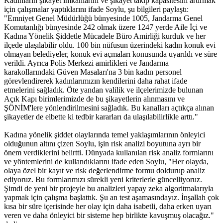
Kadınların şikayet imkanlarını ve şikayet takip kapasitesini artırmak
için çalışmalar yaptıklarını ifade Soylu, şu bilgileri paylaştı:
"Emniyet Genel Müdürlüğü bünyesinde 1005, Jandarma Genel
Komutanlığı bünyesinde 242 olmak üzere 1247 yerde Aile İçi ve
Kadına Yönelik Şiddetle Mücadele Büro Amirliği kurduk ve her
ilçede ulaşılabilir oldu. 100 bin nüfusun üzerindeki kadın konuk evi
olmayan belediyeler, konuk evi açmaları konusunda uyarıldı ve süre
verildi. Ayrıca Polis Merkezi amirlikleri ve Jandarma
karakollarındaki Güven Masaları'na 3 bin kadın personel
görevlendirerek kadınlarımızın kendilerini daha rahat ifade
etmelerini sağladık. Öte yandan valilik ve ilçelerimizde bulunan
Açık Kapı birimlerimizde de bu şikayetlerin alınmasını ve
ŞÖNİM'lere yönlendirilmesini sağladık. Bu kanalları açtıkça alınan
şikayetler de elbette ki tedbir kararları da ulaşılabilirlikle arttı."
Kadına yönelik şiddet olaylarında temel yaklaşımlarının önleyici
olduğunun altını çizen Soylu, işin risk analizi boyutuna ayrı bir
önem verdiklerini belirtti. Dünyada kullanılan risk analiz formlarını
ve yöntemlerini de kullandıklarını ifade eden Soylu, "Her olayda,
olaya özel bir kayıt ve risk değerlendirme formu doldurup analiz
ediyoruz. Bu formlarımızı sürekli yeni kriterlerle güncelliyoruz.
Şimdi de yeni bir projeyle bu analizleri yapay zeka algoritmalarıyla
yapmak için çalışma başlattık. Şu an test aşamasındayız. İnşallah çok
kısa bir süre içerisinde her olay için daha isabetli, daha erken uyarı
veren ve daha önleyici bir sisteme hep birlikte kavuşmuş olacağız."