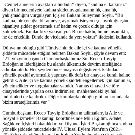
"Cennet annelerin ayakları altındadır" diyen, "kadına el kalkmaz"
diyen bir medeniyete kadına şiddet uygulamanın hiç ama hiç
yakışmadığını vurgulayan İçişleri Bakanı Süleyman Soylu, "Bir
kadına, bir çocuğa, bir anneye, ayrılmak isteyen eşe, ayrıldığı eşine,
nişanlıya şiddet göstermek sırf kadın ve çocuk olduğu için
zulmetmek. Bunlar bize yakışmıyor. Bu ne haktır, bu ne insanlıktır,
ne de erkeklik. Dinde de vicdanda da yeri yoktur" ifadesini kullandı.
Dünyanın olduğu gibi Türkiye'nin de aile içi ve kadına yönelik
şiddetle mücadele ettiğini belirten Bakan Soylu, şöyle devam etti:
"21. yüzyılın başında Cumhurbaşkanımız Sn. Recep Tayyip
Erdoğan'ın liderliğinde bu alanda ülkemizde devrim niteliğinde
adımlar atıldı. Her şeyden önce anayasa değiştirerek kadınlara
yönelik pozitif ayrımcılık yapmayı ilk defa bir anayasa kuralı haline
getirdik. Aile içi ve kadına yönelik şiddeti engellemek için kanunlar,
yönetmelikler ve uygulamalar yapıldı. Namus cinayeti ve töre
cinayetlerinde yapılan ceza indirimleri, mahkemedeki iyi hal
indirimleri de kaldırıldı. Diğer konularda olduğu gibi bu konuda da
bizim stratejilerimiz var."
Cumhurbaşkanı Recep Tayyip Erdoğan'ın talimatlarıyla Aile ve
Sosyal Hizmetler Bakanlığı koordinesinde Milli Eğitim, Adalet,
Sağlık ve İçişleri bakanlıkları ve Diyanet İşleri Başkanlığınca kadına
yönelik şiddetle mücadelede IV. Ulusal Eylem Planı'nın (2021-
2025) hazırlandığını hatırlatan Bakan Soylu, bu plana ek olarak