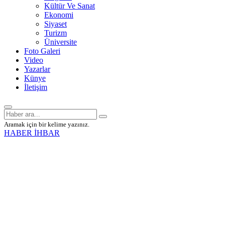
Kültür Ve Sanat
Ekonomi
Siyaset
Turizm
Üniversite
Foto Galeri
Video
Yazarlar
Künye
İletişim
Aramak için bir kelime yazınız.
HABER İHBAR