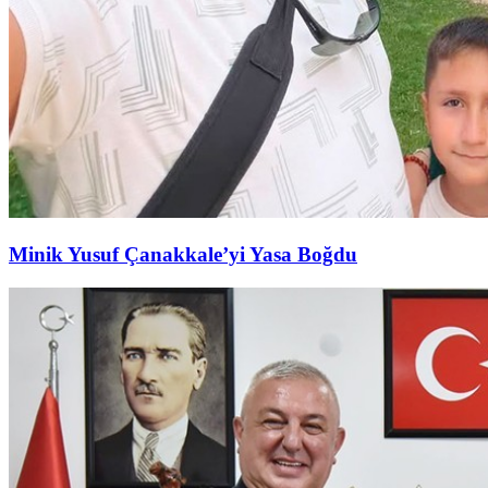
Minik Yusuf Çanakkale’yi Yasa Boğdu