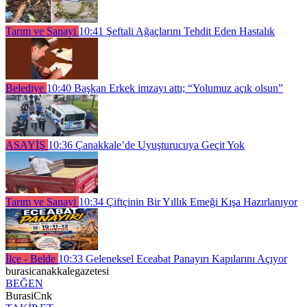
Tarım ve Sanayi
10:41
Şeftali Ağaçlarını Tehdit Eden Hastalık
Belediye
10:40
Başkan Erkek imzayı attı; “Yolumuz açık olsun”
ASAYİŞ
10:36
Çanakkale’de Uyuşturucuya Geçit Yok
Tarım ve Sanayi
10:34
Çiftçinin Bir Yıllık Emeği Kışa Hazırlanıyor
İlçe - Belde
10:33
Geleneksel Eceabat Panayırı Kapılarını Açıyor
burasicanakkalegazetesi
BEĞEN
BurasiCnk