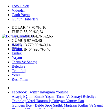
Foto Galeri
Videolar
Canlı Yayın
Günün Haberleri
DOLAR
47,70
%0,16
EURO
55,20
%0,34
G.ALTIN
6.664,76
%2,65
GÜMÜŞ
97
%3,46
Asayiş
IMKB
13.779,39
%-0,14
Eğitim
BITCOIN
64.926
%0,40
Emlak
Yaşam
Tarım Ve Sanayi
Belediye
Teknoloji
Yerel
Resmî İlan
Facebook
Twitter
Instagram
Youtube
Asayiş
Eğitim
Emlak
Yaşam
Tarım Ve Sanayi
Belediye
Teknoloji
Yerel
Tanıtım
İş Dünyası
Yatırım
İlan
Gündem
İlçe - Belde
Spor
Sağlık
Magazin
Kültür Ve Sanat