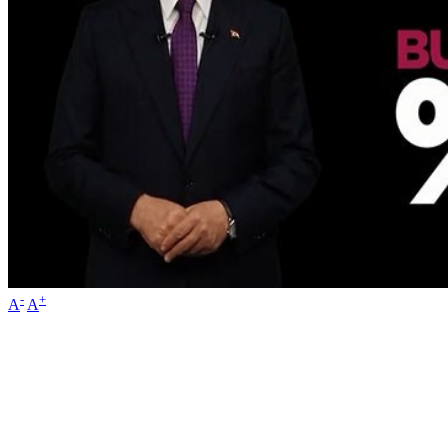
-
+
A
A