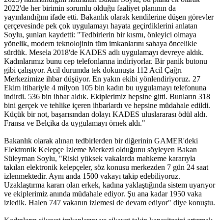
2022'de her birimin sorumlu olduğu faaliyet planının da
yayınlandığını ifade etti. Bakanlık olarak kendilerine düşen görevler
çerçevesinde pek çok uygulamayı hayata geçirdiklerini anlatan
Soylu, şunları kaydetti: "Tedbirlerin bir kısmı, önleyici olmaya
yönelik, modern teknolojinin tüm imkanlarını sahaya öncelikle
sürdük. Mesela 2018'de KADES adlı uygulamayı devreye aldık.
Kadınlarımız bunu cep telefonlarına indiriyorlar. Bir panik butonu
gibi çalışıyor. Acil durumda tek dokunuşta 112 Acil Çağrı
Merkezimize ihbar düşüyor. En yakın ekibi yönlendiriyoruz. 27
Ekim itibariyle 4 milyon 105 bin kadın bu uygulamayı telefonuna
indirdi. 536 bin ihbar aldık. Ekiplerimiz hepsine gitti. Bunların 318
bini gerçek ve tehlike içeren ihbarlardı ve hepsine müdahale edildi.
Küçük bir not, başarısından dolayı KADES uluslararası ödül aldı.
Fransa ve Belçika da uygulamayı örnek aldı."
Bakanlık olarak alınan tedbirlerden bir diğerinin GAMER'deki
Elektronik Kelepçe İzleme Merkezi olduğunu söyleyen Bakan
Süleyman Soylu, "Riski yüksek vakalarda mahkeme kararıyla
takılan elektronik kelepçeler, söz konusu merkezden 7 gün 24 saat
izlenmektedir. Aynı anda 1500 vakayı takip edebiliyoruz.
Uzaklaştırma kararı olan erkek, kadına yaklaştığında sistem uyarıyor
ve ekiplerimiz anında müdahale ediyor. Şu ana kadar 1950 vaka
izledik. Halen 747 vakanın izlemesi de devam ediyor" diye konuştu.