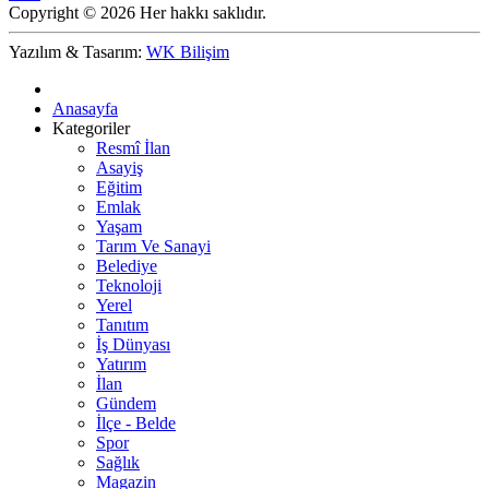
Copyright © 2026 Her hakkı saklıdır.
Yazılım & Tasarım:
WK Bilişim
Anasayfa
Kategoriler
Resmî İlan
Asayiş
Eğitim
Emlak
Yaşam
Tarım Ve Sanayi
Belediye
Teknoloji
Yerel
Tanıtım
İş Dünyası
Yatırım
İlan
Gündem
İlçe - Belde
Spor
Sağlık
Magazin