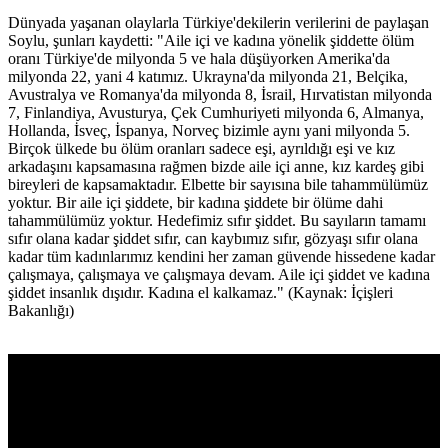
Dünyada yaşanan olaylarla Türkiye'dekilerin verilerini de paylaşan
Soylu, şunları kaydetti: "Aile içi ve kadına yönelik şiddette ölüm
oranı Türkiye'de milyonda 5 ve hala düşüyorken Amerika'da
milyonda 22, yani 4 katımız. Ukrayna'da milyonda 21, Belçika,
Avustralya ve Romanya'da milyonda 8, İsrail, Hırvatistan milyonda
7, Finlandiya, Avusturya, Çek Cumhuriyeti milyonda 6, Almanya,
Hollanda, İsveç, İspanya, Norveç bizimle aynı yani milyonda 5.
Birçok ülkede bu ölüm oranları sadece eşi, ayrıldığı eşi ve kız
arkadaşını kapsamasına rağmen bizde aile içi anne, kız kardeş gibi
bireyleri de kapsamaktadır. Elbette bir sayısına bile tahammülümüz
yoktur. Bir aile içi şiddete, bir kadına şiddete bir ölüme dahi
tahammülümüz yoktur. Hedefimiz sıfır şiddet. Bu sayıların tamamı
sıfır olana kadar şiddet sıfır, can kaybımız sıfır, gözyaşı sıfır olana
kadar tüm kadınlarımız kendini her zaman güvende hissedene kadar
çalışmaya, çalışmaya ve çalışmaya devam. Aile içi şiddet ve kadına
şiddet insanlık dışıdır. Kadına el kalkamaz." (Kaynak: İçişleri
Bakanlığı)