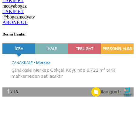
TAKİP ET
medyabogaz
TAKİP ET
@bogazmedyatv
ABONE OL
Resmî İlanlar