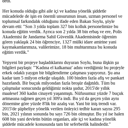
dedi.
Her konuda olduğu gibi aile içi ve kadına yönelik şiddetle
mücadelede de işin en önemli unsurunun insan, uzman personel ve
toplumsal farkındalık olduğunu ifade eden Bakan Soylu, şöyle
devam etti: "Son 3 yılda toplam 327 bin kolluk personelimize bu
konuda eğitim verdik. Ayrıca son 2 yılda 38 bin erbaş ve ere, Polis
Akademisi ile Jandarma Sahil Güvenlik Akademisinde öğrenim
gören yaklaşık 24 bin öğrenciye, 1327 mülki idare amirine yani
kaymakamlarımıza, valilerimize, 18 bin muhtarımıza bu konuda
eğitim verdik."
Yepyeni bir projeye başladıklarını duyuran Soylu, buna ilişkin şu
bilgileri paylaştı: "'Kadına el kalkamaz' adını verdiğimiz bu projeyle
erkek odaklı yaygın bir bilgilendirme çalışması yapıyoruz. Şu ana
kadar tam 5 milyon erkeğe ulaşıldı. 100 binden fazla afiş ve pankart
hazırlandı. Bir buçuk milyondan fazla broşür dağıtıldı. Tüm bu
çalışmalar sonucunda geldiğimiz nokta şudur, 2015'de yıllık
maalesef 360 kadın cinayeti yaşanmıştı. Nüfusumuz yüzde 7 buçuk
artmasına rağmen geçen yıl 309'a indi. Bu yıl da geçen yılın aynı
dönemine göre yüzde 8'lik bir azalış var. Yani bir iniş trendi var.
2015'de şüpheliye yönelik verilen önleyici tedbir kararı sayısı 295
bin, 2021 yılının sonunda bu sayı 726 bin olmuştur. Bu yıl ise halen
608 bin yani devletin bütün organları, aile içi ve kadına yönelik
şiddetle mücadele konusunda tam bir seferberlik halindedir."