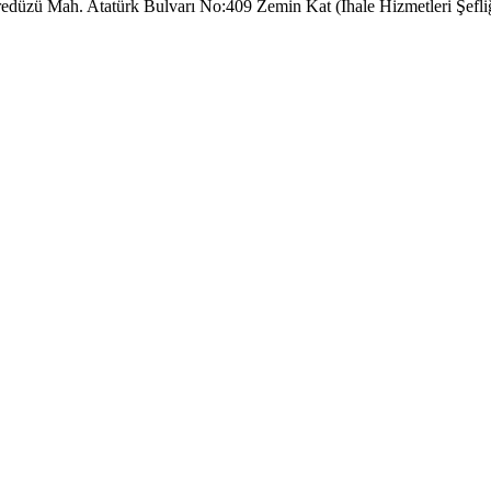
yaredüzü Mah. Atatürk Bulvarı No:409 Zemin Kat (İhale Hizmetleri Şefl