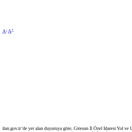
-
+
A
A
ilan.gov.tr’de yer alan duyuruya göre, Giresun İl Özel İdaresi Yol ve U