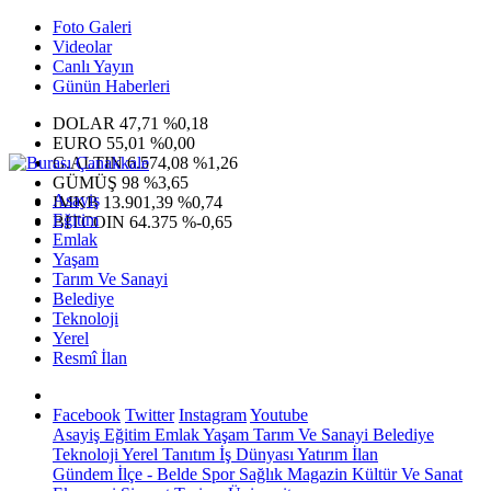
Foto Galeri
Videolar
Canlı Yayın
Günün Haberleri
DOLAR
47,71
%0,18
EURO
55,01
%0,00
G.ALTIN
6.574,08
%1,26
GÜMÜŞ
98
%3,65
Asayiş
IMKB
13.901,39
%0,74
Eğitim
BITCOIN
64.375
%-0,65
Emlak
Yaşam
Tarım Ve Sanayi
Belediye
Teknoloji
Yerel
Resmî İlan
Facebook
Twitter
Instagram
Youtube
Asayiş
Eğitim
Emlak
Yaşam
Tarım Ve Sanayi
Belediye
Teknoloji
Yerel
Tanıtım
İş Dünyası
Yatırım
İlan
Gündem
İlçe - Belde
Spor
Sağlık
Magazin
Kültür Ve Sanat