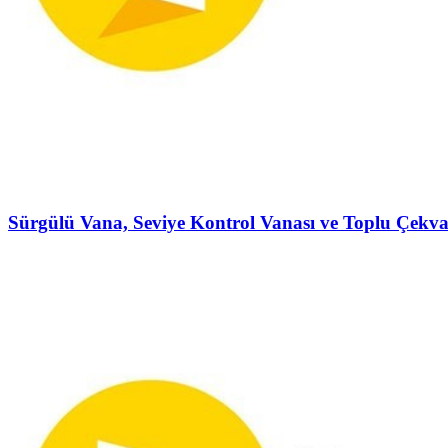
Sürgülü Vana, Seviye Kontrol Vanası ve Toplu Çekva