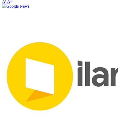
-
+
A
A