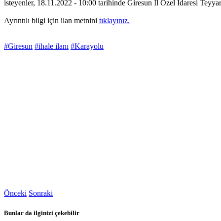
isteyenler, 18.11.2022 - 10:00 tarihinde Giresun İl Özel İdaresi Tey
Ayrıntılı bilgi için ilan metnini
tıklayınız.
#Giresun
#ihale ilanı
#Karayolu
Önceki
Sonraki
Bunlar da ilginizi çekebilir