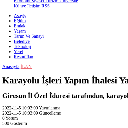
Ekonomi
Siyaset
Turizm
Üniversite
Künye
İletişim
RSS
Asayiş
Eğitim
Emlak
Yaşam
Tarım Ve Sanayi
Belediye
Teknoloji
Yerel
Resmî İlan
Anasayfa
İLAN
Karayolu İşleri Yapım İhalesi Y
Giresun İl Özel İdaresi tarafından, karayol
2022-11-5 10:03:09
Yayınlanma
2022-11-5 10:03:09
Güncelleme
0
Yorum
500
Gösterim