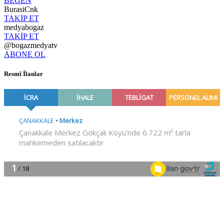
BEĞEN
BurasiCnk
TAKİP ET
medyabogaz
TAKİP ET
@bogazmedyatv
ABONE OL
Resmî İlanlar