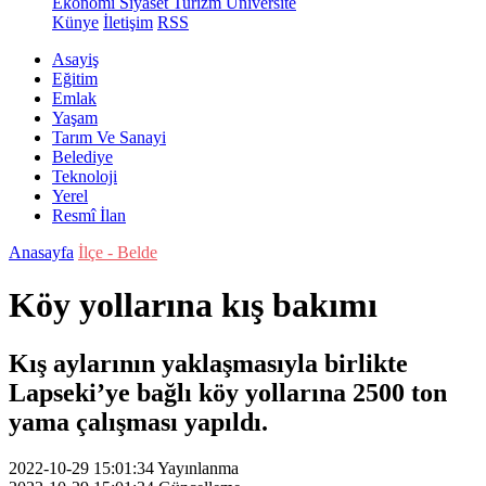
Ekonomi
Siyaset
Turizm
Üniversite
Künye
İletişim
RSS
Asayiş
Eğitim
Emlak
Yaşam
Tarım Ve Sanayi
Belediye
Teknoloji
Yerel
Resmî İlan
Anasayfa
İlçe - Belde
Köy yollarına kış bakımı
Kış aylarının yaklaşmasıyla birlikte
Lapseki’ye bağlı köy yollarına 2500 ton
yama çalışması yapıldı.
2022-10-29 15:01:34
Yayınlanma