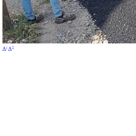
-
+
A
A