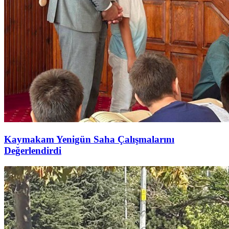
Kaymakam Yenigün Saha Çalışmalarını
Değerlendirdi