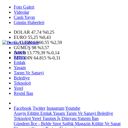
Foto Galeri
Videolar
Canlı Yayın
Günün Haberleri
DOLAR
47,74
%0,25
EURO
55,25
%0,43
G.ALTIN
6.660,55
%2,59
GÜMÜŞ
98
%3,57
Asayiş
IMKB
13.779,39
%-0,14
Eğitim
BITCOIN
64.815
%-0,31
Emlak
Yaşam
Tarım Ve Sanayi
Belediye
Teknoloji
Yerel
Resmî İlan
Facebook
Twitter
Instagram
Youtube
Asayiş
Eğitim
Emlak
Yaşam
Tarım Ve Sanayi
Belediye
Teknoloji
Yerel
Tanıtım
İş Dünyası
Yatırım
İlan
Gündem
İlçe - Belde
Spor
Sağlık
Magazin
Kültür Ve Sanat