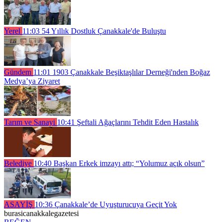
Yerel
11:03
54 Yıllık Dostluk Çanakkale'de Buluştu
Gündem
11:01
1903 Çanakkale Beşiktaşlılar Derneği'nden Boğaz
Medya’ya Ziyaret
Tarım ve Sanayi
10:41
Şeftali Ağaçlarını Tehdit Eden Hastalık
Belediye
10:40
Başkan Erkek imzayı attı; “Yolumuz açık olsun”
ASAYİŞ
10:36
Çanakkale’de Uyuşturucuya Geçit Yok
burasicanakkalegazetesi