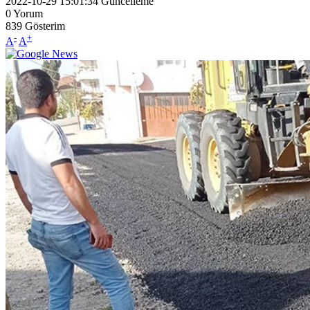
2022-10-29 15:01:34
Güncelleme
0
Yorum
839
Gösterim
-
+
A
A