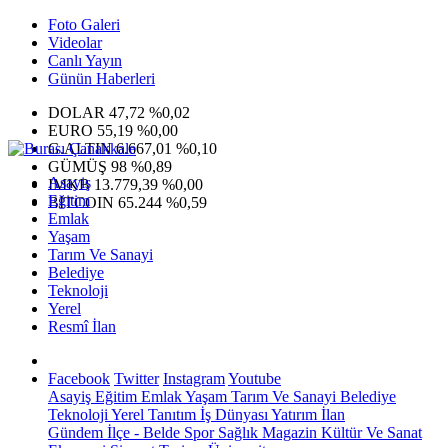
Foto Galeri
Videolar
Canlı Yayın
Günün Haberleri
DOLAR
47,72
%0,02
EURO
55,19
%0,00
G.ALTIN
6.667,01
%0,10
GÜMÜŞ
98
%0,89
Asayiş
IMKB
13.779,39
%0,00
Eğitim
BITCOIN
65.244
%0,59
Emlak
Yaşam
Tarım Ve Sanayi
Belediye
Teknoloji
Yerel
Resmî İlan
Facebook
Twitter
Instagram
Youtube
Asayiş
Eğitim
Emlak
Yaşam
Tarım Ve Sanayi
Belediye
Teknoloji
Yerel
Tanıtım
İş Dünyası
Yatırım
İlan
Gündem
İlçe - Belde
Spor
Sağlık
Magazin
Kültür Ve Sanat