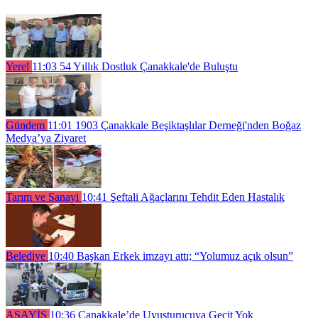
Yerel
11:03
54 Yıllık Dostluk Çanakkale'de Buluştu
Gündem
11:01
1903 Çanakkale Beşiktaşlılar Derneği'nden Boğaz
Medya’ya Ziyaret
Tarım ve Sanayi
10:41
Şeftali Ağaçlarını Tehdit Eden Hastalık
Belediye
10:40
Başkan Erkek imzayı attı; “Yolumuz açık olsun”
ASAYİŞ
10:36
Çanakkale’de Uyuşturucuya Geçit Yok