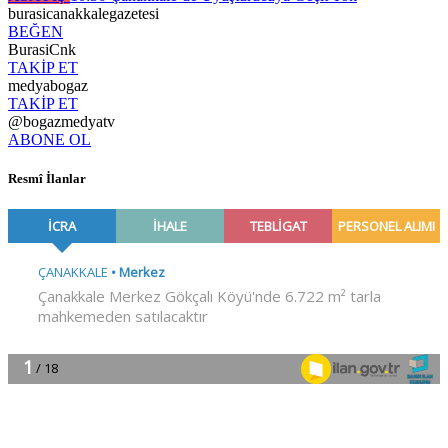
burasicanakkalegazetesi
BEĞEN
BurasiCnk
TAKİP ET
medyabogaz
TAKİP ET
@bogazmedyatv
ABONE OL
Resmî İlanlar