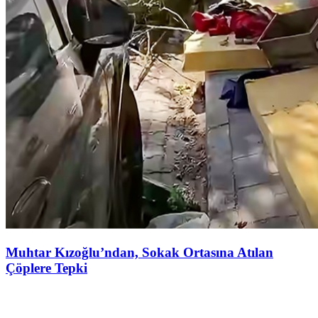
Muhtar Kızoğlu’ndan, Sokak Ortasına Atılan
Çöplere Tepki