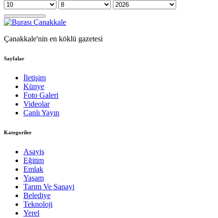
Çanakkale'nin en köklü gazetesi
Sayfalar
İletişim
Künye
Foto Galeri
Videolar
Canlı Yayın
Kategoriler
Asayiş
Eğitim
Emlak
Yaşam
Tarım Ve Sanayi
Belediye
Teknoloji
Yerel