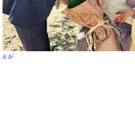
-
+
A
A