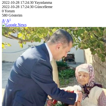
2022-10-28 17:24:30
Yayınlanma
2022-10-28 17:24:30
Güncelleme
0
Yorum
580
Gösterim
-
+
A
A