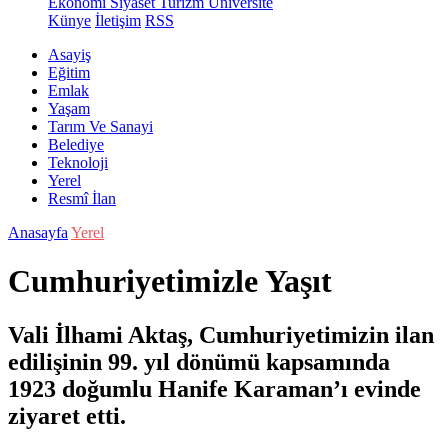
Ekonomi
Siyaset
Turizm
Üniversite
Künye
İletişim
RSS
Asayiş
Eğitim
Emlak
Yaşam
Tarım Ve Sanayi
Belediye
Teknoloji
Yerel
Resmî İlan
Anasayfa
Yerel
Cumhuriyetimizle Yaşıt
Vali İlhami Aktaş, Cumhuriyetimizin ilan
edilişinin 99. yıl dönümü kapsamında
1923 doğumlu Hanife Karaman’ı evinde
ziyaret etti.