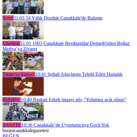
Yerel
11:03
54 Yıllık Dostluk Çanakkale'de Buluştu
Gündem
11:01
1903 Çanakkale Beşiktaşlılar Derneği'nden Boğaz
Medya’ya Ziyaret
Tarım ve Sanayi
10:41
Şeftali Ağaçlarını Tehdit Eden Hastalık
Belediye
10:40
Başkan Erkek imzayı attı; “Yolumuz açık olsun”
ASAYİŞ
10:36
Çanakkale’de Uyuşturucuya Geçit Yok
burasicanakkalegazetesi
BEĞEN