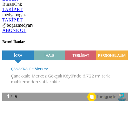
BurasiCnk
TAKİP ET
medyabogaz
TAKİP ET
@bogazmedyatv
ABONE OL
Resmî İlanlar