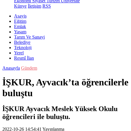
Ekonomi
Siyaset
Turizm
Üniversite
Künye
İletişim
RSS
Asayiş
Eğitim
Emlak
Yaşam
Tarım Ve Sanayi
Belediye
Teknoloji
Yerel
Resmî İlan
Anasayfa
Gündem
İŞKUR, Ayvacık’ta öğrencilerle
buluştu
İŞKUR Ayvacık Meslek Yüksek Okulu
öğrencileri ile buluştu.
2022-10-26 14:54:41
Yayınlanma