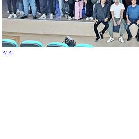
-
+
A
A