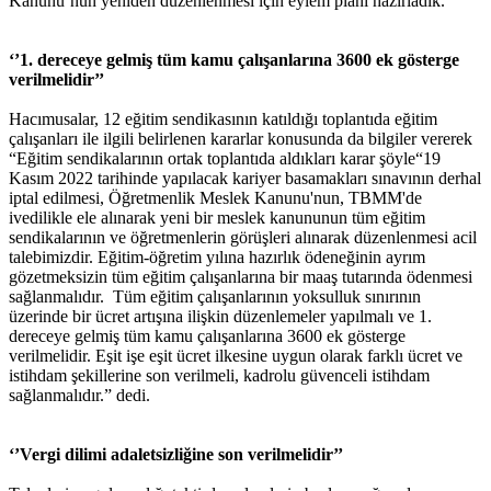
Kanunu’nun yeniden düzenlenmesi için eylem planı hazırladık.”
‘’1. dereceye gelmiş tüm kamu çalışanlarına 3600 ek gösterge
verilmelidir’’
Hacımusalar, 12 eğitim sendikasının katıldığı toplantıda eğitim
çalışanları ile ilgili belirlenen kararlar konusunda da bilgiler vererek
“Eğitim sendikalarının ortak toplantıda aldıkları karar şöyle“19
Kasım 2022 tarihinde yapılacak kariyer basamakları sınavının derhal
iptal edilmesi, Öğretmenlik Meslek Kanunu'nun, TBMM'de
ivedilikle ele alınarak yeni bir meslek kanununun tüm eğitim
sendikalarının ve öğretmenlerin görüşleri alınarak düzenlenmesi acil
talebimizdir. Eğitim-öğretim yılına hazırlık ödeneğinin ayrım
gözetmeksizin tüm eğitim çalışanlarına bir maaş tutarında ödenmesi
sağlanmalıdır. Tüm eğitim çalışanlarının yoksulluk sınırının
üzerinde bir ücret artışına ilişkin düzenlemeler yapılmalı ve 1.
dereceye gelmiş tüm kamu çalışanlarına 3600 ek gösterge
verilmelidir. Eşit işe eşit ücret ilkesine uygun olarak farklı ücret ve
istihdam şekillerine son verilmeli, kadrolu güvenceli istihdam
sağlanmalıdır.” dedi.
‘’Vergi dilimi adaletsizliğine son verilmelidir’’