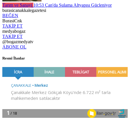
Tarım ve Sanayi
10:53
Çan'da Sulama Altyapısı Güçleniyor
burasicanakkalegazetesi
BEĞEN
BurasiCnk
TAKİP ET
medyabogaz
TAKİP ET
@bogazmedyatv
ABONE OL
Resmî İlanlar