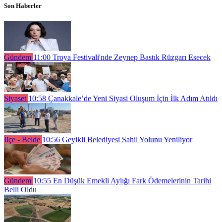
Son Haberler
Gündem
11:00
Troya Festivali'nde Zeynep Bastık Rüzgarı Esecek
Siyaset
10:58
Çanakkale’de Yeni Siyasi Oluşum İçin İlk Adım Atıldı
İlçe - Belde
10:56
Geyikli Belediyesi Sahil Yolunu Yeniliyor
Gündem
10:55
En Düşük Emekli Aylığı Fark Ödemelerinin Tarihi
Belli Oldu