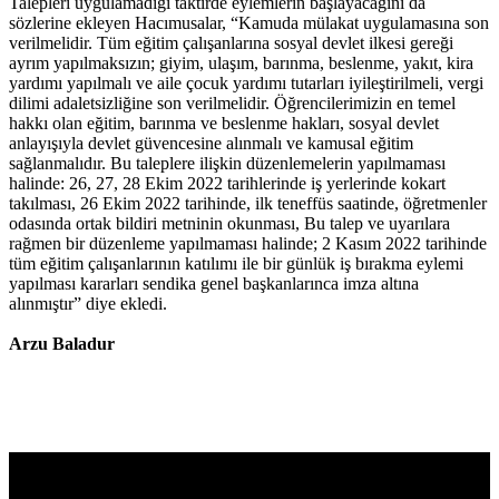
Talepleri uygulamadığı taktirde eylemlerin başlayacağını da
sözlerine ekleyen Hacımusalar, “Kamuda mülakat uygulamasına son
verilmelidir. Tüm eğitim çalışanlarına sosyal devlet ilkesi gereği
ayrım yapılmaksızın; giyim, ulaşım, barınma, beslenme, yakıt, kira
yardımı yapılmalı ve aile çocuk yardımı tutarları iyileştirilmeli, vergi
dilimi adaletsizliğine son verilmelidir. Öğrencilerimizin en temel
hakkı olan eğitim, barınma ve beslenme hakları, sosyal devlet
anlayışıyla devlet güvencesine alınmalı ve kamusal eğitim
sağlanmalıdır. Bu taleplere ilişkin düzenlemelerin yapılmaması
halinde: 26, 27, 28 Ekim 2022 tarihlerinde iş yerlerinde kokart
takılması, 26 Ekim 2022 tarihinde, ilk teneffüs saatinde, öğretmenler
odasında ortak bildiri metninin okunması, Bu talep ve uyarılara
rağmen bir düzenleme yapılmaması halinde; 2 Kasım 2022 tarihinde
tüm eğitim çalışanlarının katılımı ile bir günlük iş bırakma eylemi
yapılması kararları sendika genel başkanlarınca imza altına
alınmıştır” diye ekledi.
Arzu Baladur