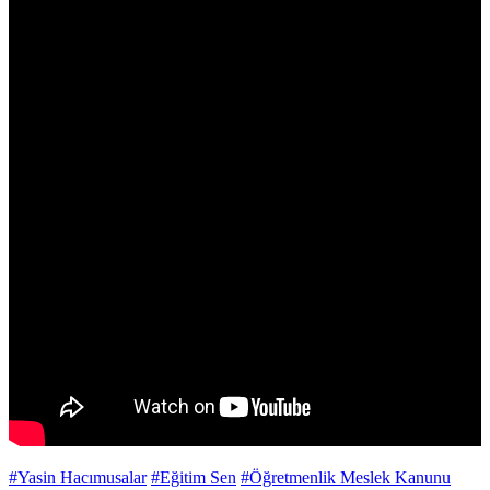
#Yasin Hacımusalar
#Eğitim Sen
#Öğretmenlik Meslek Kanunu