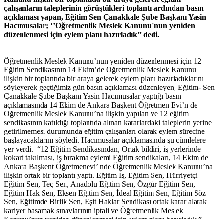
çalışanların taleplerinin görüştükleri toplantı ardından basın
açıklaması yapan, Eğitim Sen Çanakkale Şube Başkanı Yasin
Hacımusalar;
‘’Öğretmenlik Meslek Kanunu’nun yeniden
düzenlenmesi için eylem planı hazırladık’’ dedi.
Öğretmenlik Meslek Kanunu’nun yeniden düzenlenmesi için 12
Eğitim Sendikasının 14 Ekim’de Öğretmenlik Meslek Kanunu
ilişkin bir toplantıda bir araya gelerek eylem planı hazırladıklarını
söyleyerek geçtiğimiz gün basın açıklaması düzenleyen, Eğitim- Sen
Çanakkale Şube Başkanı Yasin Hacımusalar yaptığı basın
açıklamasında 14 Ekim de Ankara Başkent Öğretmen Evi’n de
Öğretmenlik Meslek Kanunu’na ilişkin yapılan ve 12 eğitim
sendikasının katıldığı toplantıda alınan kararlardaki taleplerin yerine
getirilmemesi durumunda eğitim çalışanları olarak eylem sürecine
başlayacaklarını söyledi. Hacımusalar açıklamasında şu cümlelere
yer verdi. “12 Eğitim Sendikasından, Ortak bildiri, iş yerlerinde
kokart takılması, iş bırakma eylemi Eğitim sendikaları, 14 Ekim de
Ankara Başkent Öğretmenevi’ nde Öğretmenlik Meslek Kanunu’na
ilişkin ortak bir toplantı yaptı. Eğitim İş, Eğitim Sen, Hürriyetçi
Eğitim Sen, Teç Sen, Anadolu Eğitim Sen, Özgür Eğitim Sen,
Eğitim Hak Sen, Eksen Eğitim Sen, İdeal Eğitim Sen, Eğitim Söz
Sen, Eğitimde Birlik Sen, Eşit Haklar Sendikası ortak karar alarak
kariyer basamak sınavlarının iptali ve Öğretmenlik Meslek