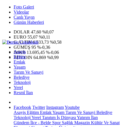
Foto Galeri
Videolar
Canlı Yayın
Günün Haberleri
DOLAR
47,60
%0,07
EURO
55,07
%0,11
G.ALTIN
6.533,73
%0,58
GÜMÜŞ
95
%-0,36
Asayiş
IMKB
13.695,45
%-0,06
Eğitim
BITCOIN
64.869
%0,99
Emlak
Yaşam
Tarım Ve Sanayi
Belediye
Teknoloji
Yerel
Resmî İlan
Facebook
Twitter
Instagram
Youtube
Asayiş
Eğitim
Emlak
Yaşam
Tarım Ve Sanayi
Belediye
Teknoloji
Yerel
Tanıtım
İş Dünyası
Yatırım
İlan
Gündem
İlçe - Belde
Spor
Sağlık
Magazin
Kültür Ve Sanat