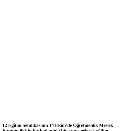
12 Eğitim Sendikasının 14 Ekim’de Öğretmenlik Meslek
Kanunu ilişkin bir toplantıda bir araya gelerek eğitim