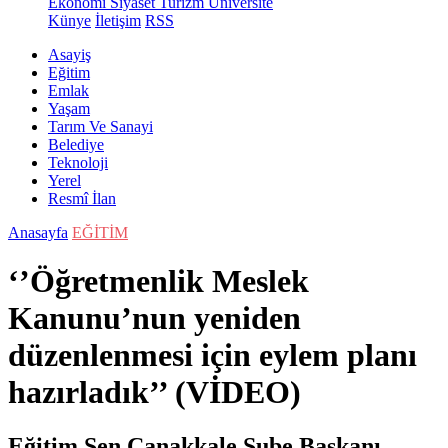
Ekonomi
Siyaset
Turizm
Üniversite
Künye
İletişim
RSS
Asayiş
Eğitim
Emlak
Yaşam
Tarım Ve Sanayi
Belediye
Teknoloji
Yerel
Resmî İlan
Anasayfa
EĞİTİM
‘’Öğretmenlik Meslek
Kanunu’nun yeniden
düzenlenmesi için eylem planı
hazırladık’’ (VİDEO)
Eğitim Sen Çanakkale Şube Başkanı