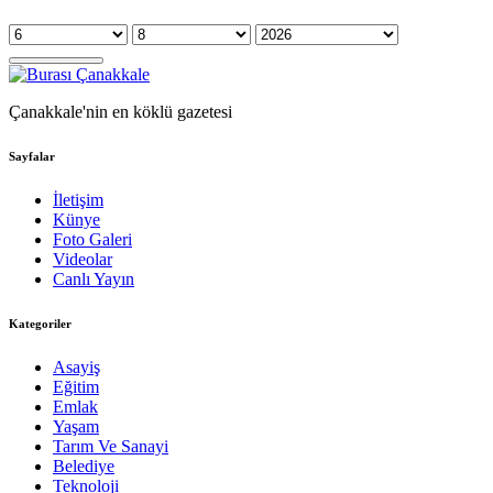
Çanakkale'nin en köklü gazetesi
Sayfalar
İletişim
Künye
Foto Galeri
Videolar
Canlı Yayın
Kategoriler
Asayiş
Eğitim
Emlak
Yaşam
Tarım Ve Sanayi
Belediye
Teknoloji