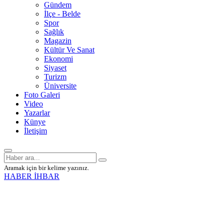
Gündem
İlçe - Belde
Spor
Sağlık
Magazin
Kültür Ve Sanat
Ekonomi
Siyaset
Turizm
Üniversite
Foto Galeri
Video
Yazarlar
Künye
İletişim
Aramak için bir kelime yazınız.
HABER İHBAR