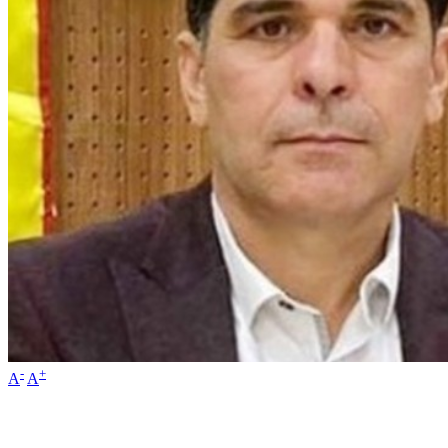
-
+
A
A