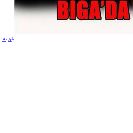
-
+
A
A