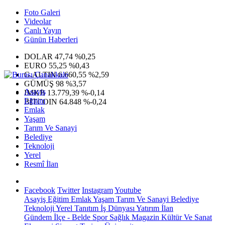
Foto Galeri
Videolar
Canlı Yayın
Günün Haberleri
DOLAR
47,74
%0,25
EURO
55,25
%0,43
G.ALTIN
6.660,55
%2,59
GÜMÜŞ
98
%3,57
Asayiş
IMKB
13.779,39
%-0,14
Eğitim
BITCOIN
64.848
%-0,24
Emlak
Yaşam
Tarım Ve Sanayi
Belediye
Teknoloji
Yerel
Resmî İlan
Facebook
Twitter
Instagram
Youtube
Asayiş
Eğitim
Emlak
Yaşam
Tarım Ve Sanayi
Belediye
Teknoloji
Yerel
Tanıtım
İş Dünyası
Yatırım
İlan
Gündem
İlçe - Belde
Spor
Sağlık
Magazin
Kültür Ve Sanat