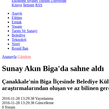
Ekonomi
Siyaset
Turizm
Üniversite
Künye
İletişim
RSS
Asayiş
Eğitim
Emlak
Yaşam
Tarım Ve Sanayi
Belediye
Teknoloji
Yerel
Resmî İlan
Anasayfa
Gündem
Sunay Akın Biga'da sahne aldı
Çanakkale'nin Biga İlçesinde Belediye Kül
araştırmalarından oluşan ve az bilinen gerçe
2016-11-28 13:29:38
Yayınlanma
2016-11-28 13:29:38
Güncelleme
0
Yorum