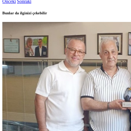
Önceki
Sonraki
Bunlar da ilginizi çekebilir