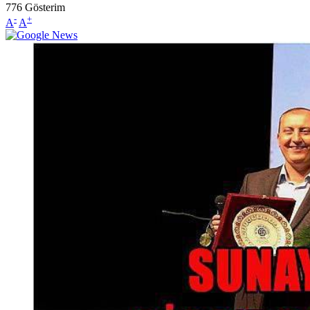
776
Gösterim
-
+
A
A