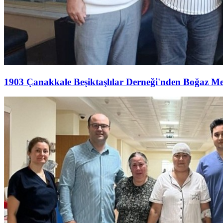
1903 Çanakkale Beşiktaşlılar Derneği'nden Boğaz M