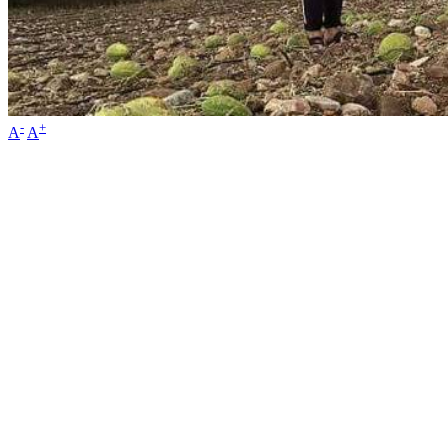
-
+
A
A