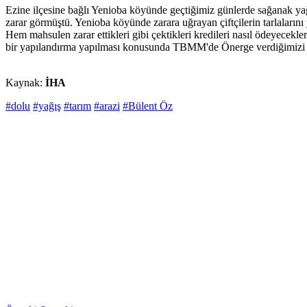
Ezine ilçesine bağlı Yenioba köyünde geçtiğimiz günlerde sağanak yağ
zarar görmüştü. Yenioba köyünde zarara uğrayan çiftçilerin tarlalarını
Hem mahsulen zarar ettikleri gibi çektikleri kredileri nasıl ödeyecekle
bir yapılandırma yapılması konusunda TBMM'de Önerge verdiğimizi if
Kaynak:
İHA
#dolu
#yağış
#tarım
#arazi
#Bülent Öz