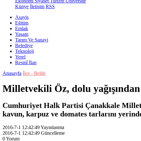
Ekonomi
Siyaset
Turizm
Üniversite
Künye
İletişim
RSS
Asayiş
Eğitim
Emlak
Yaşam
Tarım Ve Sanayi
Belediye
Teknoloji
Yerel
Resmî İlan
Anasayfa
İlçe - Belde
Milletvekili Öz, dolu yağışından
Cumhuriyet Halk Partisi Çanakkale Milletv
kavun, karpuz ve domates tarlarını yerinde
2016-7-1 12:42:49
Yayınlanma
2016-7-1 12:42:49
Güncelleme
0
Yorum