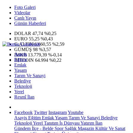
Foto Galeri
Videolar
Canlı Yayın
Günün Haberleri
DOLAR
47,74
%0,25
EURO
55,25
%0,43
G.ALTIN
6.660,55
%2,59
GÜMÜŞ
98
%3,57
Asayiş
IMKB
13.779,39
%-0,14
Eğitim
BITCOIN
64.994
%0,22
Emlak
Yaşam
Tarım Ve Sanayi
Belediye
Teknoloji
Yerel
Resmî İlan
Facebook
Twitter
Instagram
Youtube
Asayiş
Eğitim
Emlak
Yaşam
Tarım Ve Sanayi
Belediye
Teknoloji
Yerel
Tanıtım
İş Dünyası
Yatırım
İlan
Gündem
İlçe - Belde
Spor
Sağlık
Magazin
Kültür Ve Sanat