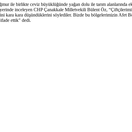
mur ile birlikte ceviz büyüklüğünde yağan dolu ile tarım alanlarında e
 yerinde inceleyen CHP Çanakkale Milletvekili Bülent Öz, “Çiftçilerimiz
rini kara kara düşündüklerini söylediler. Bizde bu bölgelerimizin Afet B
ade ettik" dedi.