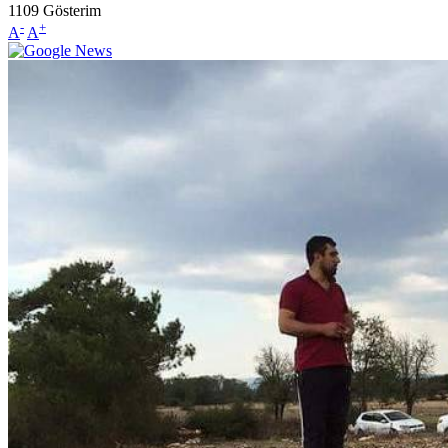
1109
Gösterim
-
+
A
A