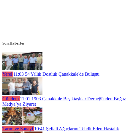
Son Haberler
Yerel
11:03
54 Yıllık Dostluk Çanakkale'de Buluştu
Gündem
11:01
1903 Çanakkale Beşiktaşlılar Derneği'nden Boğaz
Medya’ya Ziyaret
Tarım ve Sanayi
10:41
Şeftali Ağaçlarını Tehdit Eden Hastalık