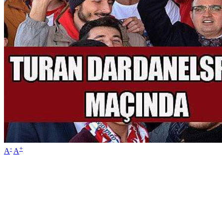
-
+
A
A