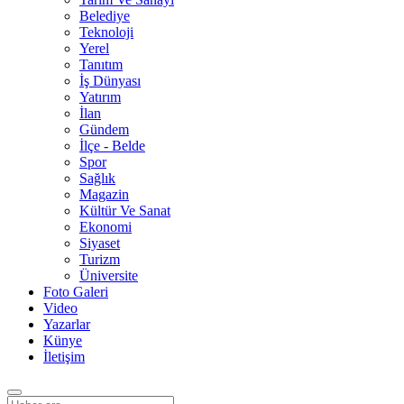
Belediye
Teknoloji
Yerel
Tanıtım
İş Dünyası
Yatırım
İlan
Gündem
İlçe - Belde
Spor
Sağlık
Magazin
Kültür Ve Sanat
Ekonomi
Siyaset
Turizm
Üniversite
Foto Galeri
Video
Yazarlar
Künye
İletişim