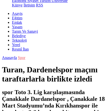
Ekonomi
Siyaset
Turizm
Üniversite
Künye
İletişim
RSS
Asayiş
Eğitim
Emlak
Yaşam
Tarım Ve Sanayi
Belediye
Teknoloji
Yerel
Resmî İlan
Anasayfa
Spor
Turan, Dardenelspor maçını
taraftarlarla birlikte izledi
spor Toto 3. Lig karşılaşmasında
Çanakkale Dardanelspor , Çanakkale 18
Mart Stadyumu’nda Kırıkhanspor ile