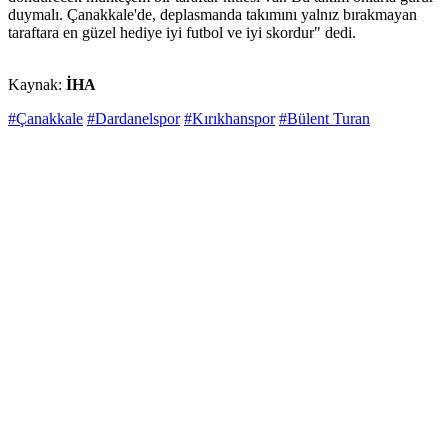
duymalı. Çanakkale'de, deplasmanda takımını yalnız bırakmayan
taraftara en güzel hediye iyi futbol ve iyi skordur" dedi.
Kaynak:
İHA
#Çanakkale
#Dardanelspor
#Kırıkhanspor
#Bülent Turan