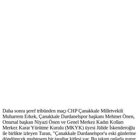
Daha sonra şeref tribünden maçı CHP Çanakkale Milletvekili
Muharrem Erkek, Çanakkale Dardanelspor başkanı Mehmet Önen,
Onursal başkan Niyazi Önen ve Genel Merkez Kadın Kolları
Merkez Karar Yürütme Kurulu (MKYK) üyesi Jülide İskenderoğlu
ile birlikte izleyen Turan, "Çanakkale Dardanelspor'u eski günlerine
döndürecek muhteşem bir taraftar kitlesi var. Bu takım onlarla gurur