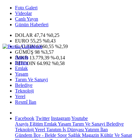
Foto Galeri
Videolar
Canlı Yayın
Günün Haberleri
DOLAR
47,74
%0,25
EURO
55,25
%0,43
G.ALTIN
6.660,55
%2,59
GÜMÜŞ
98
%3,57
Asayiş
IMKB
13.779,39
%-0,14
Eğitim
BITCOIN
64.992
%0,58
Emlak
Yaşam
Tarım Ve Sanayi
Belediye
Teknoloji
Yerel
Resmî İlan
Facebook
Twitter
Instagram
Youtube
Asayiş
Eğitim
Emlak
Yaşam
Tarım Ve Sanayi
Belediye
Teknoloji
Yerel
Tanıtım
İş Dünyası
Yatırım
İlan
Gündem
İlçe - Belde
Spor
Sağlık
Magazin
Kültür Ve Sanat