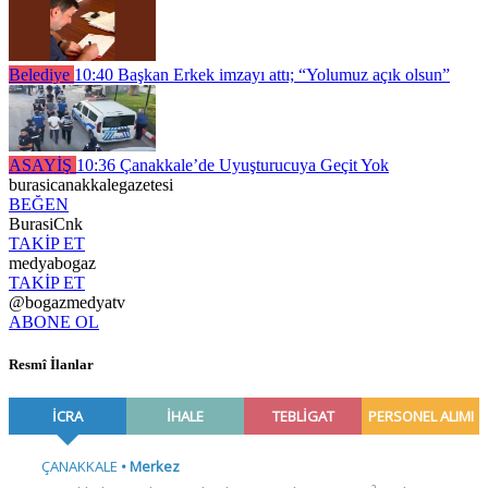
Belediye
10:40
Başkan Erkek imzayı attı; “Yolumuz açık olsun”
ASAYİŞ
10:36
Çanakkale’de Uyuşturucuya Geçit Yok
burasicanakkalegazetesi
BEĞEN
BurasiCnk
TAKİP ET
medyabogaz
TAKİP ET
@bogazmedyatv
ABONE OL
Resmî İlanlar