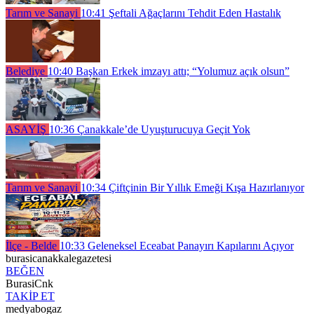
Tarım ve Sanayi
10:41
Şeftali Ağaçlarını Tehdit Eden Hastalık
Belediye
10:40
Başkan Erkek imzayı attı; “Yolumuz açık olsun”
ASAYİŞ
10:36
Çanakkale’de Uyuşturucuya Geçit Yok
Tarım ve Sanayi
10:34
Çiftçinin Bir Yıllık Emeği Kışa Hazırlanıyor
İlçe - Belde
10:33
Geleneksel Eceabat Panayırı Kapılarını Açıyor
burasicanakkalegazetesi
BEĞEN
BurasiCnk
TAKİP ET
medyabogaz