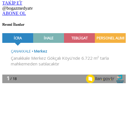
TAKİP ET
@bogazmedyatv
ABONE OL
Resmî İlanlar