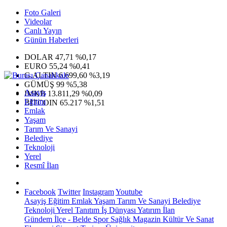
Foto Galeri
Videolar
Canlı Yayın
Günün Haberleri
DOLAR
47,71
%0,17
EURO
55,24
%0,41
G.ALTIN
6.699,60
%3,19
GÜMÜŞ
99
%5,38
Asayiş
IMKB
13.811,29
%0,09
Eğitim
BITCOIN
65.217
%1,51
Emlak
Yaşam
Tarım Ve Sanayi
Belediye
Teknoloji
Yerel
Resmî İlan
Facebook
Twitter
Instagram
Youtube
Asayiş
Eğitim
Emlak
Yaşam
Tarım Ve Sanayi
Belediye
Teknoloji
Yerel
Tanıtım
İş Dünyası
Yatırım
İlan
Gündem
İlçe - Belde
Spor
Sağlık
Magazin
Kültür Ve Sanat