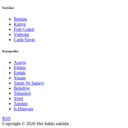
Sayfalar
İletişim
Künye
Foto Galeri
Videolar
Canlı Yayın
Kategoriler
Asayiş
Eğitim
Emlak
Yaşam
Tarım Ve Sanayi
Belediye
Teknoloji
Yerel
Tanıtım
İş Dünyası
RSS
Copyright © 2026 Her hakkı saklıdır.