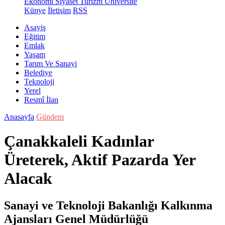
Ekonomi
Siyaset
Turizm
Üniversite
Künye
İletişim
RSS
Asayiş
Eğitim
Emlak
Yaşam
Tarım Ve Sanayi
Belediye
Teknoloji
Yerel
Resmî İlan
Anasayfa
Gündem
Çanakkaleli Kadınlar
Üreterek, Aktif Pazarda Yer
Alacak
Sanayi ve Teknoloji Bakanlığı Kalkınma
Ajansları Genel Müdürlüğü