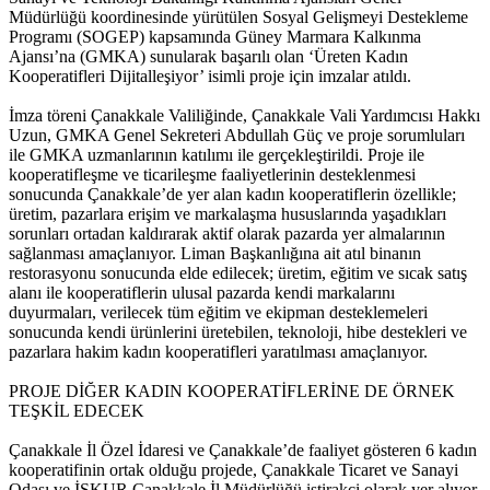
Müdürlüğü koordinesinde yürütülen Sosyal Gelişmeyi Destekleme
Programı (SOGEP) kapsamında Güney Marmara Kalkınma
Ajansı’na (GMKA) sunularak başarılı olan ‘Üreten Kadın
Kooperatifleri Dijitalleşiyor’ isimli proje için imzalar atıldı.
İmza töreni Çanakkale Valiliğinde, Çanakkale Vali Yardımcısı Hakkı
Uzun, GMKA Genel Sekreteri Abdullah Güç ve proje sorumluları
ile GMKA uzmanlarının katılımı ile gerçekleştirildi. Proje ile
kooperatifleşme ve ticarileşme faaliyetlerinin desteklenmesi
sonucunda Çanakkale’de yer alan kadın kooperatiflerin özellikle;
üretim, pazarlara erişim ve markalaşma hususlarında yaşadıkları
sorunları ortadan kaldırarak aktif olarak pazarda yer almalarının
sağlanması amaçlanıyor. Liman Başkanlığına ait atıl binanın
restorasyonu sonucunda elde edilecek; üretim, eğitim ve sıcak satış
alanı ile kooperatiflerin ulusal pazarda kendi markalarını
duyurmaları, verilecek tüm eğitim ve ekipman desteklemeleri
sonucunda kendi ürünlerini üretebilen, teknoloji, hibe destekleri ve
pazarlara hakim kadın kooperatifleri yaratılması amaçlanıyor.
PROJE DİĞER KADIN KOOPERATİFLERİNE DE ÖRNEK
TEŞKİL EDECEK
Çanakkale İl Özel İdaresi ve Çanakkale’de faaliyet gösteren 6 kadın
kooperatifinin ortak olduğu projede, Çanakkale Ticaret ve Sanayi
Odası ve İŞKUR Çanakkale İl Müdürlüğü iştirakçi olarak yer alıyor.