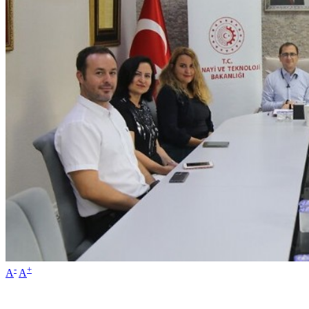
-
+
A
A