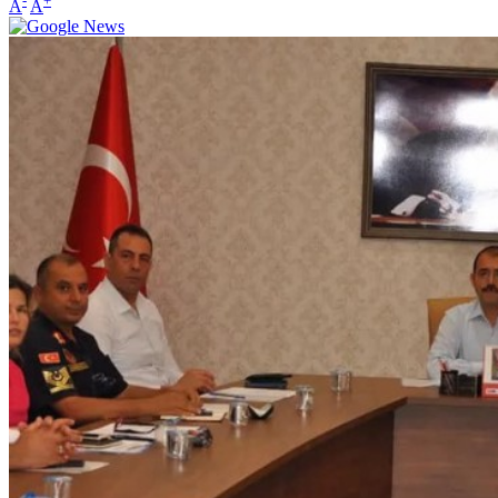
-
+
A
A