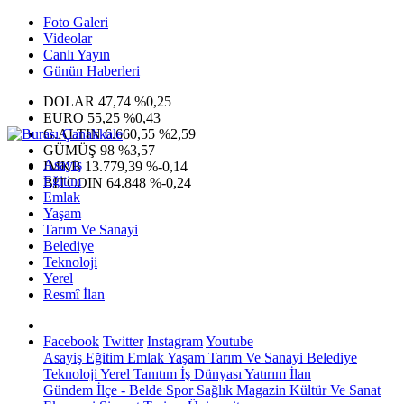
Foto Galeri
Videolar
Canlı Yayın
Günün Haberleri
DOLAR
47,74
%0,25
EURO
55,25
%0,43
G.ALTIN
6.660,55
%2,59
GÜMÜŞ
98
%3,57
Asayiş
IMKB
13.779,39
%-0,14
Eğitim
BITCOIN
64.848
%-0,24
Emlak
Yaşam
Tarım Ve Sanayi
Belediye
Teknoloji
Yerel
Resmî İlan
Facebook
Twitter
Instagram
Youtube
Asayiş
Eğitim
Emlak
Yaşam
Tarım Ve Sanayi
Belediye
Teknoloji
Yerel
Tanıtım
İş Dünyası
Yatırım
İlan
Gündem
İlçe - Belde
Spor
Sağlık
Magazin
Kültür Ve Sanat