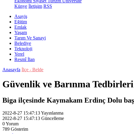
Ekonomi
Siyaset
Turizm
Üniversite
Künye
İletişim
RSS
Asayiş
Eğitim
Emlak
Yaşam
Tarım Ve Sanayi
Belediye
Teknoloji
Yerel
Resmî İlan
Anasayfa
İlçe - Belde
Güvenlik ve Barınma Tedbirler
Biga ilçesinde Kaymakam Erdinç Dolu başka
2022-8-27 15:47:13
Yayınlanma
2022-8-27 15:47:13
Güncelleme
0
Yorum
789
Gösterim