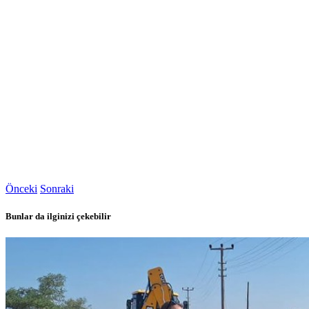
Önceki
Sonraki
Bunlar da ilginizi çekebilir