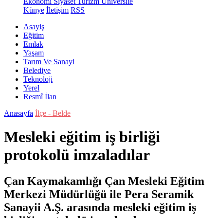
Ekonomi
Siyaset
Turizm
Üniversite
Künye
İletişim
RSS
Asayiş
Eğitim
Emlak
Yaşam
Tarım Ve Sanayi
Belediye
Teknoloji
Yerel
Resmî İlan
Anasayfa
İlçe - Belde
Mesleki eğitim iş birliği
protokolü imzaladılar
Çan Kaymakamlığı Çan Mesleki Eğitim
Merkezi Müdürlüğü ile Pera Seramik
Sanayii A.Ş. arasında mesleki eğitim iş