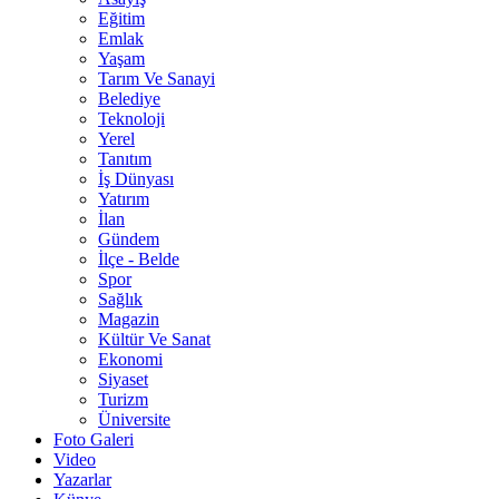
Eğitim
Emlak
Yaşam
Tarım Ve Sanayi
Belediye
Teknoloji
Yerel
Tanıtım
İş Dünyası
Yatırım
İlan
Gündem
İlçe - Belde
Spor
Sağlık
Magazin
Kültür Ve Sanat
Ekonomi
Siyaset
Turizm
Üniversite
Foto Galeri
Video
Yazarlar