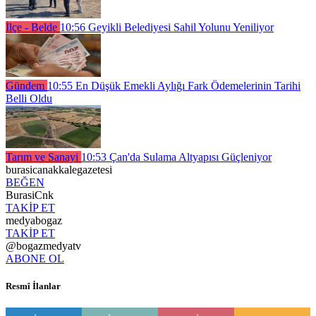
İlçe - Belde
10:56
Geyikli Belediyesi Sahil Yolunu Yeniliyor
Gündem
10:55
En Düşük Emekli Aylığı Fark Ödemelerinin Tarihi
Belli Oldu
Tarım ve Sanayi
10:53
Çan'da Sulama Altyapısı Güçleniyor
burasicanakkalegazetesi
BEĞEN
BurasiCnk
TAKİP ET
medyabogaz
TAKİP ET
@bogazmedyatv
ABONE OL
Resmî İlanlar