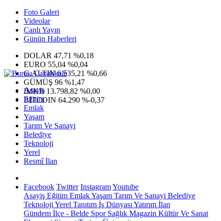
Foto Galeri
Videolar
Canlı Yayın
Günün Haberleri
DOLAR
47,71
%0,18
EURO
55,04
%0,04
G.ALTIN
6.535,21
%0,66
GÜMÜŞ
96
%1,47
Asayiş
IMKB
13.798,82
%0,00
Eğitim
BITCOIN
64.290
%-0,37
Emlak
Yaşam
Tarım Ve Sanayi
Belediye
Teknoloji
Yerel
Resmî İlan
Facebook
Twitter
Instagram
Youtube
Asayiş
Eğitim
Emlak
Yaşam
Tarım Ve Sanayi
Belediye
Teknoloji
Yerel
Tanıtım
İş Dünyası
Yatırım
İlan
Gündem
İlçe - Belde
Spor
Sağlık
Magazin
Kültür Ve Sanat