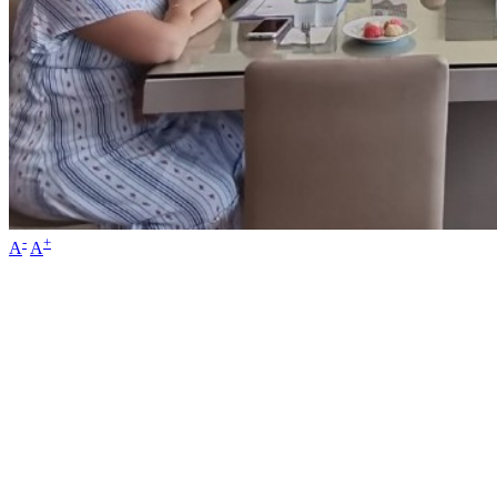
-
+
A
A