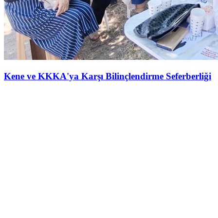
Kene ve KKKA'ya Karşı Bilinçlendirme Seferberliği