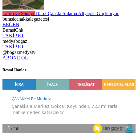
Tarım ve Sanayi
10:53
Çan'da Sulama Altyapısı Güçleniyor
burasicanakkalegazetesi
BEĞEN
BurasiCnk
TAKİP ET
medyabogaz
TAKİP ET
@bogazmedyatv
ABONE OL
Resmî İlanlar