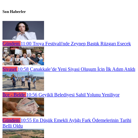
Son Haberler
Gündem
11:00
Troya Festivali'nde Zeynep Bastık Rüzgarı Esecek
Siyaset
10:58
Çanakkale’de Yeni Siyasi Oluşum İçin İlk Adım Atıldı
İlçe - Belde
10:56
Geyikli Belediyesi Sahil Yolunu Yeniliyor
Gündem
10:55
En Düşük Emekli Aylığı Fark Ödemelerinin Tarihi
Belli Oldu