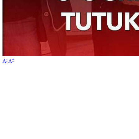
-
+
A
A