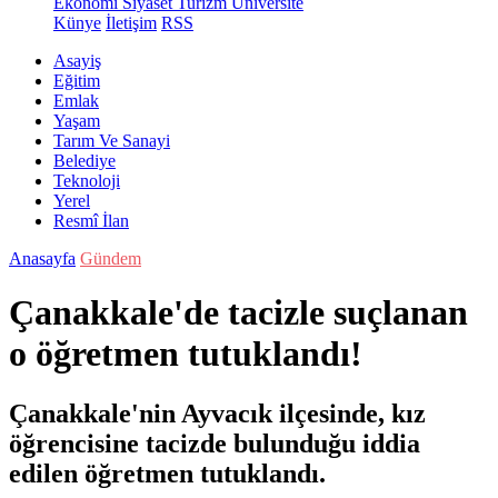
Ekonomi
Siyaset
Turizm
Üniversite
Künye
İletişim
RSS
Asayiş
Eğitim
Emlak
Yaşam
Tarım Ve Sanayi
Belediye
Teknoloji
Yerel
Resmî İlan
Anasayfa
Gündem
Çanakkale'de tacizle suçlanan
o öğretmen tutuklandı!
Çanakkale'nin Ayvacık ilçesinde, kız
öğrencisine tacizde bulunduğu iddia
edilen öğretmen tutuklandı.