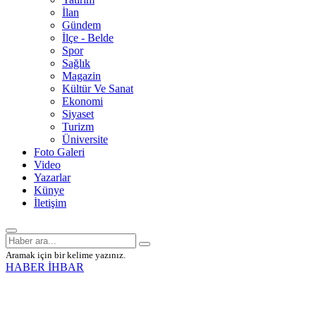
İlan
Gündem
İlçe - Belde
Spor
Sağlık
Magazin
Kültür Ve Sanat
Ekonomi
Siyaset
Turizm
Üniversite
Foto Galeri
Video
Yazarlar
Künye
İletişim
Aramak için bir kelime yazınız.
HABER İHBAR