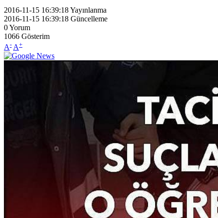
2016-11-15 16:39:18
Yayınlanma
2016-11-15 16:39:18
Güncelleme
0
Yorum
1066
Gösterim
-
+
A
A