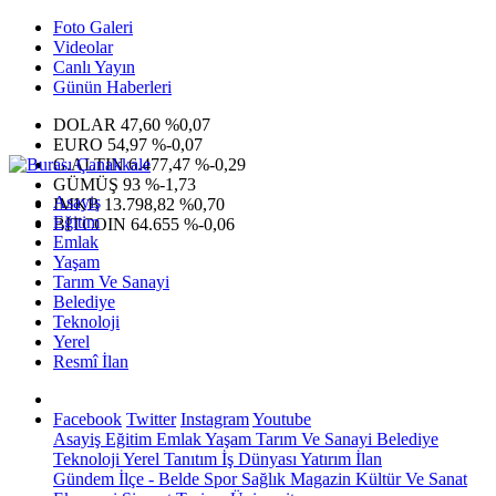
Foto Galeri
Videolar
Canlı Yayın
Günün Haberleri
DOLAR
47,60
%0,07
EURO
54,97
%-0,07
G.ALTIN
6.477,47
%-0,29
GÜMÜŞ
93
%-1,73
Asayiş
IMKB
13.798,82
%0,70
Eğitim
BITCOIN
64.655
%-0,06
Emlak
Yaşam
Tarım Ve Sanayi
Belediye
Teknoloji
Yerel
Resmî İlan
Facebook
Twitter
Instagram
Youtube
Asayiş
Eğitim
Emlak
Yaşam
Tarım Ve Sanayi
Belediye
Teknoloji
Yerel
Tanıtım
İş Dünyası
Yatırım
İlan
Gündem
İlçe - Belde
Spor
Sağlık
Magazin
Kültür Ve Sanat