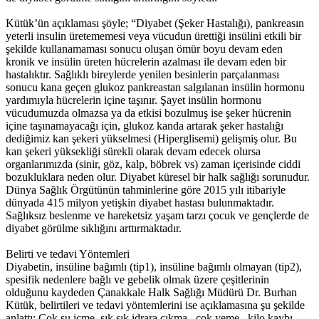
Kütük’ün açıklaması şöyle; “Diyabet (Şeker Hastalığı), pankreasın
yeterli insulin üretememesi veya vücudun ürettiği insülini etkili bir
şekilde kullanamaması sonucu oluşan ömür boyu devam eden
kronik ve insülin üreten hücrelerin azalması ile devam eden bir
hastalıktır. Sağlıklı bireylerde yenilen besinlerin parçalanması
sonucu kana geçen glukoz pankreastan salgılanan insülin hormonu
yardımıyla hücrelerin içine taşınır. Şayet insülin hormonu
vücudumuzda olmazsa ya da etkisi bozulmuş ise şeker hücrenin
içine taşınamayacağı için, glukoz kanda artarak şeker hastalığı
dediğimiz kan şekeri yükselmesi (Hiperglisemi) gelişmiş olur. Bu
kan şekeri yüksekliği sürekli olarak devam edecek olursa
organlarımızda (sinir, göz, kalp, böbrek vs) zaman içerisinde ciddi
bozukluklara neden olur. Diyabet küresel bir halk sağlığı sorunudur.
Dünya Sağlık Örgütünün tahminlerine göre 2015 yılı itibariyle
dünyada 415 milyon yetişkin diyabet hastası bulunmaktadır.
Sağlıksız beslenme ve hareketsiz yaşam tarzı çocuk ve gençlerde de
diyabet görülme sıklığını arttırmaktadır.
Belirti ve tedavi Yöntemleri
Diyabetin, insüline bağımlı (tip1), insüline bağımlı olmayan (tip2),
spesifik nedenlere bağlı ve gebelik olmak üzere çeşitlerinin
olduğunu kaydeden Çanakkale Halk Sağlığı Müdürü Dr. Burhan
Kütük, belirtileri ve tedavi yöntemlerini ise açıklamasına şu şekilde
anlattı; Çok su içme, sık sık idrara çıkma, çok yeme, kilo kaybı,