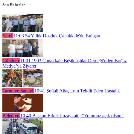
Son Haberler
Yerel
11:03
54 Yıllık Dostluk Çanakkale'de Buluştu
Gündem
11:01
1903 Çanakkale Beşiktaşlılar Derneği'nden Boğaz
Medya’ya Ziyaret
Tarım ve Sanayi
10:41
Şeftali Ağaçlarını Tehdit Eden Hastalık
Belediye
10:40
Başkan Erkek imzayı attı; “Yolumuz açık olsun”