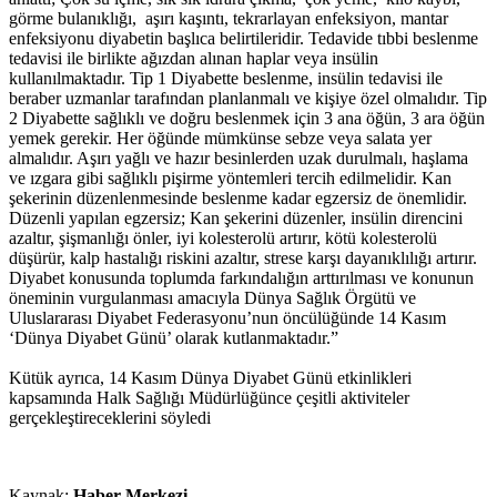
görme bulanıklığı, aşırı kaşıntı, tekrarlayan enfeksiyon, mantar
enfeksiyonu diyabetin başlıca belirtileridir. Tedavide tıbbi beslenme
tedavisi ile birlikte ağızdan alınan haplar veya insülin
kullanılmaktadır. Tip 1 Diyabette beslenme, insülin tedavisi ile
beraber uzmanlar tarafından planlanmalı ve kişiye özel olmalıdır. Tip
2 Diyabette sağlıklı ve doğru beslenmek için 3 ana öğün, 3 ara öğün
yemek gerekir. Her öğünde mümkünse sebze veya salata yer
almalıdır. Aşırı yağlı ve hazır besinlerden uzak durulmalı, haşlama
ve ızgara gibi sağlıklı pişirme yöntemleri tercih edilmelidir. Kan
şekerinin düzenlenmesinde beslenme kadar egzersiz de önemlidir.
Düzenli yapılan egzersiz; Kan şekerini düzenler, insülin direncini
azaltır, şişmanlığı önler, iyi kolesterolü artırır, kötü kolesterolü
düşürür, kalp hastalığı riskini azaltır, strese karşı dayanıklılığı artırır.
Diyabet konusunda toplumda farkındalığın arttırılması ve konunun
öneminin vurgulanması amacıyla Dünya Sağlık Örgütü ve
Uluslararası Diyabet Federasyonu’nun öncülüğünde 14 Kasım
‘Dünya Diyabet Günü’ olarak kutlanmaktadır.”
Kütük ayrıca, 14 Kasım Dünya Diyabet Günü etkinlikleri
kapsamında Halk Sağlığı Müdürlüğünce çeşitli aktiviteler
gerçekleştireceklerini söyledi
Kaynak:
Haber Merkezi