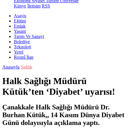
Ekonomi
Siyaset
Turizm
Üniversite
Künye
İletişim
RSS
Asayiş
Eğitim
Emlak
Yaşam
Tarım Ve Sanayi
Belediye
Teknoloji
Yerel
Resmî İlan
Anasayfa
Sağlık
Halk Sağlığı Müdürü
Kütük’ten ‘Diyabet’ uyarısı!
Çanakkale Halk Sağlığı Müdürü Dr.
Burhan Kütük,, 14 Kasım Dünya Diyabet
Günü dolayısıyla açıklama yaptı.