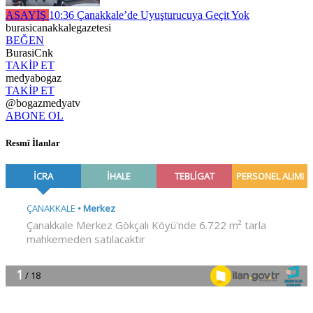
ASAYİŞ
10:36
Çanakkale’de Uyuşturucuya Geçit Yok
burasicanakkalegazetesi
BEĞEN
BurasiCnk
TAKİP ET
medyabogaz
TAKİP ET
@bogazmedyatv
ABONE OL
Resmî İlanlar