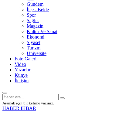
Gündem
İlçe - Belde
Spor
Sağlık
Magazin
Kültür Ve Sanat
Ekonomi
Siyaset
Turizm
Üniversite
Foto Galeri
Video
Yazarlar
Künye
İletişim
Aramak için bir kelime yazınız.
HABER İHBAR