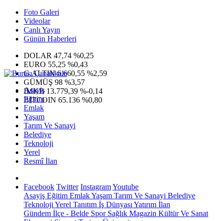
Foto Galeri
Videolar
Canlı Yayın
Günün Haberleri
DOLAR
47,74
%0,25
EURO
55,25
%0,43
G.ALTIN
6.660,55
%2,59
GÜMÜŞ
98
%3,57
Asayiş
IMKB
13.779,39
%-0,14
Eğitim
BITCOIN
65.136
%0,80
Emlak
Yaşam
Tarım Ve Sanayi
Belediye
Teknoloji
Yerel
Resmî İlan
Facebook
Twitter
Instagram
Youtube
Asayiş
Eğitim
Emlak
Yaşam
Tarım Ve Sanayi
Belediye
Teknoloji
Yerel
Tanıtım
İş Dünyası
Yatırım
İlan
Gündem
İlçe - Belde
Spor
Sağlık
Magazin
Kültür Ve Sanat