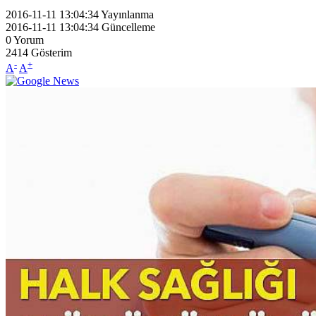
2016-11-11 13:04:34
Yayınlanma
2016-11-11 13:04:34
Güncelleme
0
Yorum
2414
Gösterim
-
+
A
A