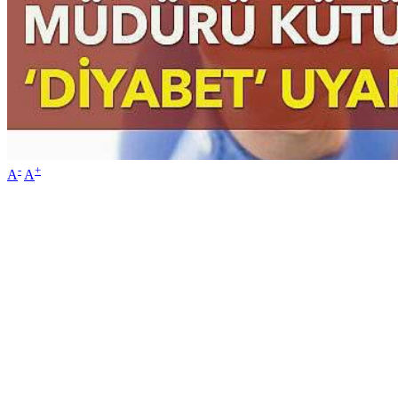
-
+
A
A