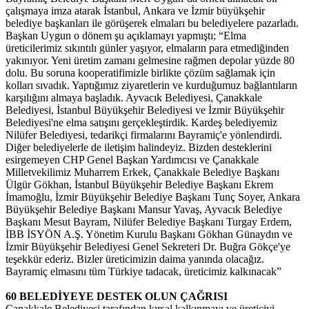
çalışmaya imza atarak İstanbul, Ankara ve İzmir büyükşehir
belediye başkanları ile görüşerek elmaları bu belediyelere pazarladı.
Başkan Uygun o dönem şu açıklamayı yapmıştı; “Elma
üreticilerimiz sıkıntılı günler yaşıyor, elmaların para etmediğinden
yakınıyor. Yeni üretim zamanı gelmesine rağmen depolar yüzde 80
dolu. Bu soruna kooperatifimizle birlikte çözüm sağlamak için
kolları sıvadık. Yaptığımız ziyaretlerin ve kurduğumuz bağlantıların
karşılığını almaya başladık. Ayvacık Belediyesi, Çanakkale
Belediyesi, İstanbul Büyükşehir Belediyesi ve İzmir Büyükşehir
Belediyesi'ne elma satışını gerçekleştirdik. Kardeş belediyemiz
Nilüfer Belediyesi, tedarikçi firmalarını Bayramiç'e yönlendirdi.
Diğer belediyelerle de iletişim halindeyiz. Bizden desteklerini
esirgemeyen CHP Genel Başkan Yardımcısı ve Çanakkale
Milletvekilimiz Muharrem Erkek, Çanakkale Belediye Başkanı
Ülgür Gökhan, İstanbul Büyükşehir Belediye Başkanı Ekrem
İmamoğlu, İzmir Büyükşehir Belediye Başkanı Tunç Soyer, Ankara
Büyükşehir Belediye Başkanı Mansur Yavaş, Ayvacık Belediye
Başkanı Mesut Bayram, Nilüfer Belediye Başkanı Turgay Erdem,
İBB İSYÖN A.Ş. Yönetim Kurulu Başkanı Gökhan Günaydın ve
İzmir Büyükşehir Belediyesi Genel Sekreteri Dr. Buğra Gökçe'ye
teşekkür ederiz. Bizler üreticimizin daima yanında olacağız.
Bayramiç elmasını tüm Türkiye tadacak, üreticimiz kalkınacak”
60 BELEDİYEYE DESTEK OLUN ÇAĞRISI
Çanakkale Belediyesi tarafından kırsal kalkınmayı ve üreticiyi