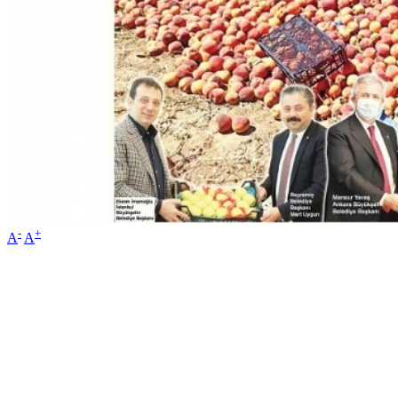
-
+
A
A