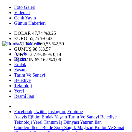
Foto Galeri
Videolar
Canlı Yayın
Günün Haberleri
DOLAR
47,74
%0,25
EURO
55,25
%0,43
G.ALTIN
6.660,55
%2,59
GÜMÜŞ
98
%3,57
Asayiş
IMKB
13.779,39
%-0,14
Eğitim
BITCOIN
65.162
%0,06
Emlak
Yaşam
Tarım Ve Sanayi
Belediye
Teknoloji
Yerel
Resmî İlan
Facebook
Twitter
Instagram
Youtube
Asayiş
Eğitim
Emlak
Yaşam
Tarım Ve Sanayi
Belediye
Teknoloji
Yerel
Tanıtım
İş Dünyası
Yatırım
İlan
Gündem
İlçe - Belde
Spor
Sağlık
Magazin
Kültür Ve Sanat