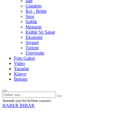
İlan
Gündem
İlçe - Belde
Spor
Sağlık
Magazin
Kültür Ve Sanat
Ekonomi
Siyaset
Turizm
Üniversite
Foto Galeri
Video
Yazarlar
Künye
İletişim
Aramak için bir kelime yazınız.
HABER İHBAR