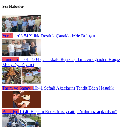
Son Haberler
Yerel
11:03
54 Yıllık Dostluk Çanakkale'de Buluştu
Gündem
11:01
1903 Çanakkale Beşiktaşlılar Derneği'nden Boğaz
Medya’ya Ziyaret
Tarım ve Sanayi
10:41
Şeftali Ağaçlarını Tehdit Eden Hastalık
Belediye
10:40
Başkan Erkek imzayı attı; “Yolumuz açık olsun”