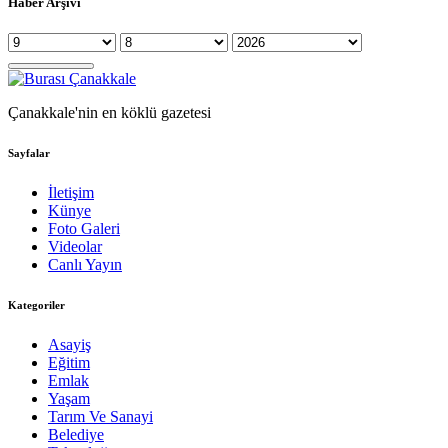
Haber Arşivi
Çanakkale'nin en köklü gazetesi
Sayfalar
İletişim
Künye
Foto Galeri
Videolar
Canlı Yayın
Kategoriler
Asayiş
Eğitim
Emlak
Yaşam
Tarım Ve Sanayi
Belediye