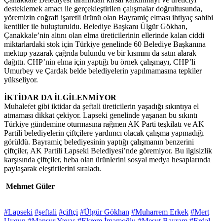
desteklemek amacı ile gerçekleştirilen çalışmalar doğrultusunda,
yöremizin coğrafi işaretli ürünü olan Bayramiç elması ihtiyaç sahibi
kentliler ile buluşturuldu. Belediye Başkanı Ülgür Gökhan,
Çanakkale’nin altını olan elma üreticilerinin ellerinde kalan ciddi
miktarlardaki stok için Türkiye genelinde 60 Belediye Başkanına
mektup yazarak çağrıda bulundu ve bir kısmını da satın alarak
dağıttı. CHP’nin elma için yaptığı bu örnek çalışmayı, CHP’li
Umurbey ve Çardak belde belediyelerin yapılmamasına tepkiler
yükseliyor.
İKTİDAR DA İLGİLENMİYOR
Muhalefet gibi iktidar da şeftali üreticilerin yaşadığı sıkıntıya el
atmaması dikkat çekiyor. Lapseki genelinde yaşanan bu sıkıntı
Türkiye gündemine oturmasına rağmen AK Parti teşkilatı ve AK
Partili belediyelerin çiftçilere yardımcı olacak çalışma yapmadığı
görüldü. Bayramiç belediyesinin yaptığı çalışmanın benzerini
çiftçiler, AK Partili Lapseki Belediyesi’nde göremiyor. Bu ilgisizlik
karşısında çiftçiler, heba olan ürünlerini sosyal medya hesaplarında
paylaşarak eleştirilerini sıraladı.
Mehmet Güler
#Lapseki
#şeftali
#çiftçi
#Ülgür Gökhan
#Muharrem Erkek
#Mert
Uygun
#Mansur Yavaş
#Ekrem İmamoğlu
#Mesut Bayram
#Erdal