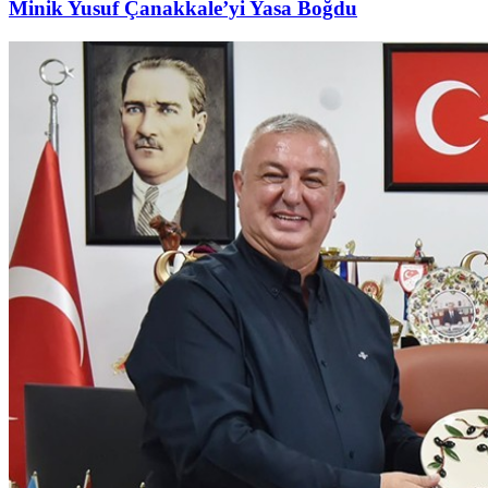
Minik Yusuf Çanakkale’yi Yasa Boğdu