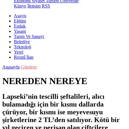
Ekonomi
Siyaset
Turizm
Üniversite
Künye
İletişim
RSS
Asayiş
Eğitim
Emlak
Yaşam
Tarım Ve Sanayi
Belediye
Teknoloji
Yerel
Resmî İlan
Anasayfa
Gündem
NEREDEN NEREYE
Lapseki’nin tescilli şeftalileri, alıcı
bulamadığı için bir kısmı dallarda
çürüyor, bir kısmı ise meyevesuyu
şirketlerine 2 TL’den satılıyor. Kötü bir
yıl geçiren ve perişan olan çiftçilere