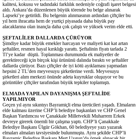
kalitesi, kokusu ve tadındaki farklılık nedeniyle coğrafi işaret belgesi
aldı. Ankara’da düzenlenen büyük törende bu belge alınarak
Lapseki’ye getirildi. Bu belgenin alınmasının ardından çiftçiler bu
yıl hem ihracatta hem de yurtiçi piyasada daha büyük pay
alacaklarına olan inançla daha çok çalıştı ve yüksek verim elde etti.
ŞEFTALİLER DALLARDA ÇÜRÜYOR
Şimdiye kadar büyük emekler harcayan ve maliyeti kat kat artan
şeftaliler, resmen hayal kırıklığı yarattı. Şeftalinin fiyatı tarlada 2
Tl’ye kadar düştü. Toplanması durumunda ek maliyetler de
gerektireceği için birçok kişi ürününü dalında bıraktı ve şeftaliler
dallarda çürüyor. Bazı çiftçiler de iyi kötü ayıklaması yapmadan
hepsini 2 TL’den meyvesuyu şirketlerine verdi. Meyvesuyu
şirketleri alım merkezi önünde adeta kuyruklar oluşuyor ve bu
görüntüler çiftçiler tarafından büyük tepkiler toplamıştı.
ELMADA YAPILAN DAYANIŞMA ŞEFTALİDE
YAPILMIYOR
Geçen yıl aynı sıkıntıyı Bayramiçli elma üreticileri yaşadı. Elmaların
elde kalması üzerine CHP’li belediye başkanları ve CHP Genel
Başkan Yardımcısı ve Çanakkale Milletvekili Muharrem Erkek
devreye girerek önemli bir çalışma yaptı. CHP’li Çanakkale
Belediye Başkanı Ülgür Gökhan, 60 belediyeye yazı yazarak
elmaları almaları tavsiyesinde bulunmuştu. Aynı şekilde CHP’li
Bayramiç Belediye Başkanı Mert Uygun’da örnek alınacak bir