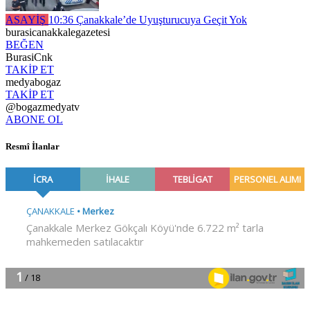
ASAYİŞ
10:36
Çanakkale’de Uyuşturucuya Geçit Yok
burasicanakkalegazetesi
BEĞEN
BurasiCnk
TAKİP ET
medyabogaz
TAKİP ET
@bogazmedyatv
ABONE OL
Resmî İlanlar