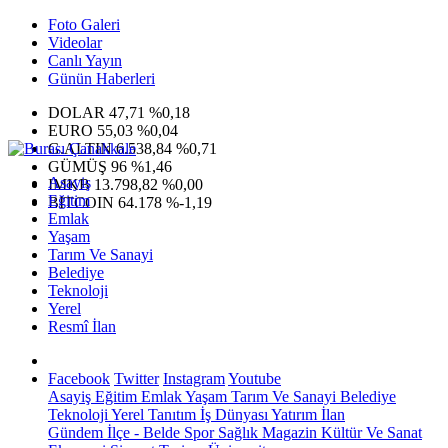
Foto Galeri
Videolar
Canlı Yayın
Günün Haberleri
DOLAR
47,71
%0,18
EURO
55,03
%0,04
G.ALTIN
6.538,84
%0,71
GÜMÜŞ
96
%1,46
Asayiş
IMKB
13.798,82
%0,00
Eğitim
BITCOIN
64.178
%-1,19
Emlak
Yaşam
Tarım Ve Sanayi
Belediye
Teknoloji
Yerel
Resmî İlan
Facebook
Twitter
Instagram
Youtube
Asayiş
Eğitim
Emlak
Yaşam
Tarım Ve Sanayi
Belediye
Teknoloji
Yerel
Tanıtım
İş Dünyası
Yatırım
İlan
Gündem
İlçe - Belde
Spor
Sağlık
Magazin
Kültür Ve Sanat