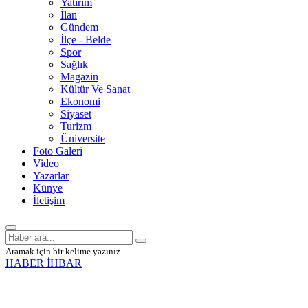
Yatırım
İlan
Gündem
İlçe - Belde
Spor
Sağlık
Magazin
Kültür Ve Sanat
Ekonomi
Siyaset
Turizm
Üniversite
Foto Galeri
Video
Yazarlar
Künye
İletişim
Aramak için bir kelime yazınız.
HABER İHBAR