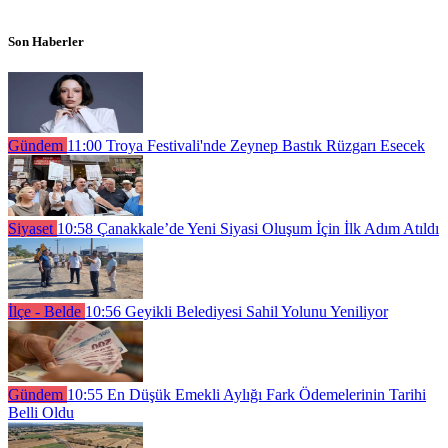
Son Haberler
Gündem
11:00
Troya Festivali'nde Zeynep Bastık Rüzgarı Esecek
Siyaset
10:58
Çanakkale’de Yeni Siyasi Oluşum İçin İlk Adım Atıldı
İlçe - Belde
10:56
Geyikli Belediyesi Sahil Yolunu Yeniliyor
Gündem
10:55
En Düşük Emekli Aylığı Fark Ödemelerinin Tarihi
Belli Oldu