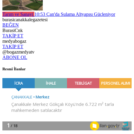
Tarım ve Sanayi
10:53
Çan'da Sulama Altyapısı Güçleniyor
burasicanakkalegazetesi
BEĞEN
BurasiCnk
TAKİP ET
medyabogaz
TAKİP ET
@bogazmedyatv
ABONE OL
Resmî İlanlar