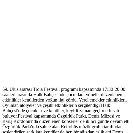
59. Uluslararası Troia Festivali programı kapsamında 17:30-20:00
saatleri arasında Halk Bahçesinde çocuklara yönelik düzenlenen
etkinlikler kentlilerden yoğun ilgi gördü. Yerel emekler etkinlikleri,
Oyunlar, atölyeler ve çeşitli etkinliklerin sergilendiği Halk
Bahçesi'nde çocuklar ve kentliler, keyifli zaman geçirme fırsatı
buluyor.Festival kapsamında Özgürlük Parkı, Deniz Müzesi ve
Barış Kordonu'nda düzenlenen konserler de ikinci günde devam etti.
Özgürlük Parkı'nda sahne alan Retrobüs müzik grubu tarafından
seslendirilen şarkılara kentliler de hep bir ağızdan eşlik etti.Deniz