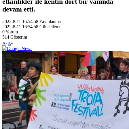
etkinlikler ile kentin dört bir yanında
devam etti.
2022-8-11 16:54:58
Yayınlanma
2022-8-11 16:54:58
Güncelleme
0
Yorum
514
Gösterim
-
+
A
A