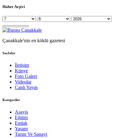
Haber Arşivi
Çanakkale'nin en köklü gazetesi
Sayfalar
İletişim
Künye
Foto Galeri
Videolar
Canlı Yayın
Kategoriler
Asayiş
Eğitim
Emlak
Yaşam
Tarım Ve Sanayi