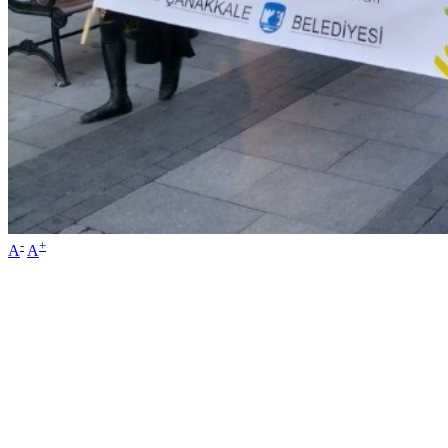
-
+
A
A