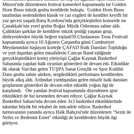
Müzesi'nde düzenlenen festival konserleri kapsamında ise Golden
Horn Brass müzik grubu kentlilerle buluştu. Golden Horn Brass
tarafından seslendirilen klasik ve caz ezgileri ile kentliler keyifli bir
yaz gecesi yaşadı.Barış Kordonu'nda gerçekleştirilen konserde ise
Çanakkale'nin yerel grubu Boğaz Müzik Orkestrası sahne aldı.
Çaldıkları şarkılar ile kentlilere müzik şenliği yaşatan grup,
dinleyenlerden büyük beğeni topladı59.Uluslararası Troia Festivali
kapsamında ayrıca 10 Ağustos Çarşamba günü Cumhuriyet
Meydanından başlayan kortejle ÇAFAD Halk Dansları Topluluğu
ve yurt dışından gelen misafirlerin Cancan Band eşliğinde
gerçekleştirdikleri kortej yürüyüşü Çağlar Kaynak Basketbol
Sahasında yapılan halk oyunları gösterileri ile devam etti. Etkinlikte
ilk olarak Van'dan gelen TUŞPA Sanat Gençlik ve Spor Kulübü
Dans grubu sahne alırken, sergiledikleri performans kentlilerden
büyük alkış aldı. Ardından yurtdışından gelen misafir halk dansları
gruplarının gösterileri ile devam eden etkinlik yoğun ilgi ile
karşılandı. Öte yandan festival kapsamında düzenlenen spor
etkinlikleri de hız kesmeden devam ediyor. Çağlar Kaynak
Basketbol Sahası'nda devam eden 3x3 basketbol etkinliklerinde
takımlar büyük bir rekabet ile mücadele ediyor. Basketbol
turnuvasının yanında ayrıca Halk Bahçesi'nde düzenlenen “Sezin ile
Nefes ve Bedenini Esnet” etkinliği de kentlilerden büyük ilgi
görüyor.