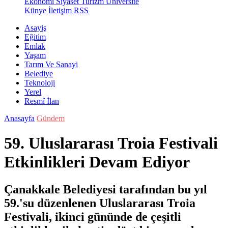
Ekonomi
Siyaset
Turizm
Üniversite
Künye
İletişim
RSS
Asayiş
Eğitim
Emlak
Yaşam
Tarım Ve Sanayi
Belediye
Teknoloji
Yerel
Resmî İlan
Anasayfa
Gündem
59. Uluslararası Troia Festivali
Etkinlikleri Devam Ediyor
Çanakkale Belediyesi tarafından bu yıl
59.'su düzenlenen Uluslararası Troia
Festivali, ikinci gününde de çeşitli