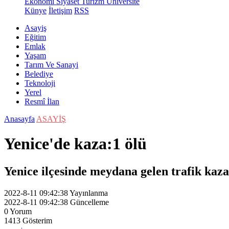
Ekonomi
Siyaset
Turizm
Üniversite
Künye
İletişim
RSS
Asayiş
Eğitim
Emlak
Yaşam
Tarım Ve Sanayi
Belediye
Teknoloji
Yerel
Resmî İlan
Anasayfa
ASAYİŞ
Yenice'de kaza:1 ölü
Yenice ilçesinde meydana gelen trafik kazas
2022-8-11 09:42:38
Yayınlanma
2022-8-11 09:42:38
Güncelleme
0
Yorum
1413
Gösterim