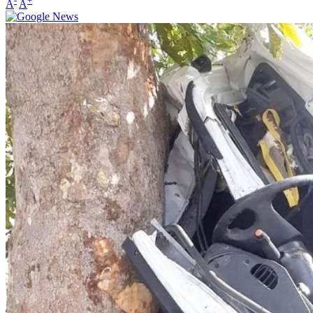
-
+
A
A