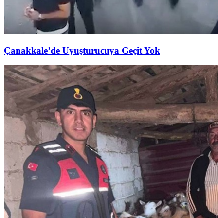
Çanakkale’de Uyuşturucuya Geçit Yok