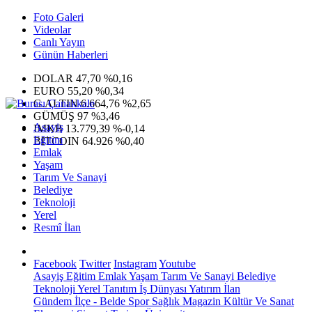
Foto Galeri
Videolar
Canlı Yayın
Günün Haberleri
DOLAR
47,70
%0,16
EURO
55,20
%0,34
G.ALTIN
6.664,76
%2,65
GÜMÜŞ
97
%3,46
Asayiş
IMKB
13.779,39
%-0,14
Eğitim
BITCOIN
64.926
%0,40
Emlak
Yaşam
Tarım Ve Sanayi
Belediye
Teknoloji
Yerel
Resmî İlan
Facebook
Twitter
Instagram
Youtube
Asayiş
Eğitim
Emlak
Yaşam
Tarım Ve Sanayi
Belediye
Teknoloji
Yerel
Tanıtım
İş Dünyası
Yatırım
İlan
Gündem
İlçe - Belde
Spor
Sağlık
Magazin
Kültür Ve Sanat