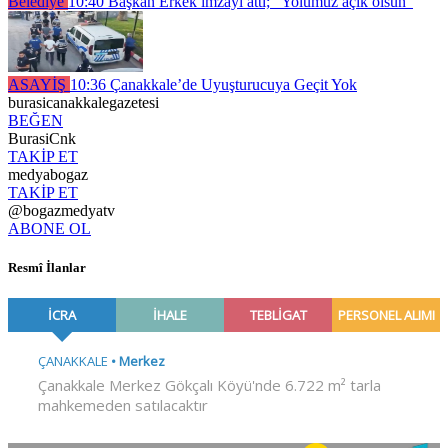
Belediye
10:40
Başkan Erkek imzayı attı; “Yolumuz açık olsun”
ASAYİŞ
10:36
Çanakkale’de Uyuşturucuya Geçit Yok
burasicanakkalegazetesi
BEĞEN
BurasiCnk
TAKİP ET
medyabogaz
TAKİP ET
@bogazmedyatv
ABONE OL
Resmî İlanlar