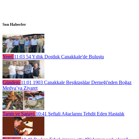
Son Haberler
Yerel
11:03
54 Yıllık Dostluk Çanakkale'de Buluştu
Gündem
11:01
1903 Çanakkale Beşiktaşlılar Derneği'nden Boğaz
Medya’ya Ziyaret
Tarım ve Sanayi
10:41
Şeftali Ağaçlarını Tehdit Eden Hastalık