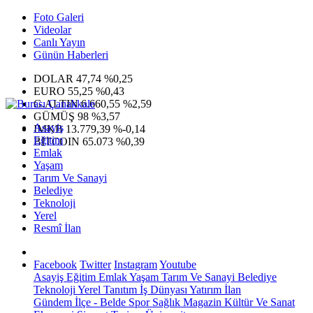
Foto Galeri
Videolar
Canlı Yayın
Günün Haberleri
DOLAR
47,74
%0,25
EURO
55,25
%0,43
G.ALTIN
6.660,55
%2,59
GÜMÜŞ
98
%3,57
Asayiş
IMKB
13.779,39
%-0,14
Eğitim
BITCOIN
65.073
%0,39
Emlak
Yaşam
Tarım Ve Sanayi
Belediye
Teknoloji
Yerel
Resmî İlan
Facebook
Twitter
Instagram
Youtube
Asayiş
Eğitim
Emlak
Yaşam
Tarım Ve Sanayi
Belediye
Teknoloji
Yerel
Tanıtım
İş Dünyası
Yatırım
İlan
Gündem
İlçe - Belde
Spor
Sağlık
Magazin
Kültür Ve Sanat