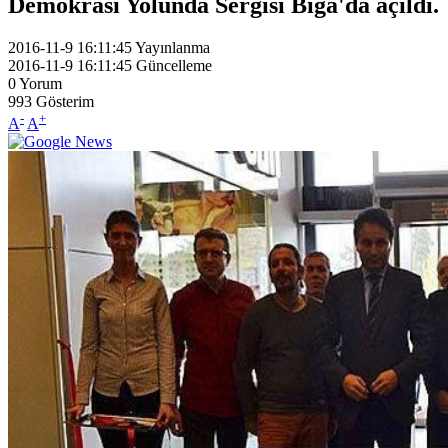
Demokrasi Yolunda Sergisi Biga'da açıldı.
2016-11-9 16:11:45
Yayınlanma
2016-11-9 16:11:45
Güncelleme
0
Yorum
993
Gösterim
-
+
A
A