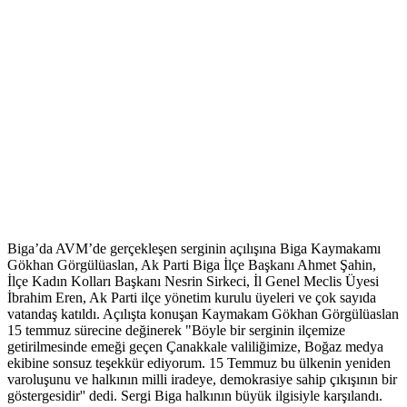
Biga’da AVM’de gerçekleşen serginin açılışına Biga Kaymakamı
Gökhan Görgülüaslan, Ak Parti Biga İlçe Başkanı Ahmet Şahin,
İlçe Kadın Kolları Başkanı Nesrin Sirkeci, İl Genel Meclis Üyesi
İbrahim Eren, Ak Parti ilçe yönetim kurulu üyeleri ve çok sayıda
vatandaş katıldı. Açılışta konuşan Kaymakam Gökhan Görgülüaslan
15 temmuz sürecine değinerek "Böyle bir serginin ilçemize
getirilmesinde emeği geçen Çanakkale valiliğimize, Boğaz medya
ekibine sonsuz teşekkür ediyorum. 15 Temmuz bu ülkenin yeniden
varoluşunu ve halkının milli iradeye, demokrasiye sahip çıkışının bir
göstergesidir'' dedi. Sergi Biga halkının büyük ilgisiyle karşılandı.