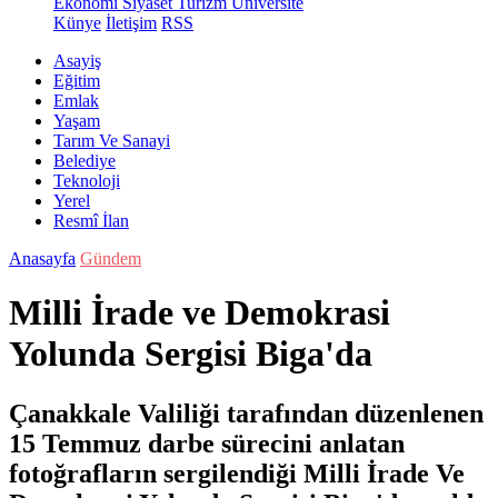
Ekonomi
Siyaset
Turizm
Üniversite
Künye
İletişim
RSS
Asayiş
Eğitim
Emlak
Yaşam
Tarım Ve Sanayi
Belediye
Teknoloji
Yerel
Resmî İlan
Anasayfa
Gündem
Milli İrade ve Demokrasi
Yolunda Sergisi Biga'da
Çanakkale Valiliği tarafından düzenlenen
15 Temmuz darbe sürecini anlatan
fotoğrafların sergilendiği Milli İrade Ve