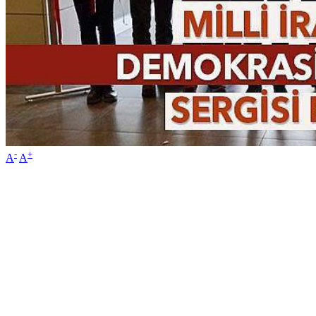
-
+
A
A