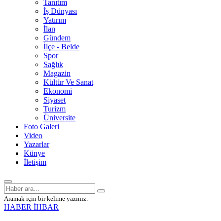
Tanıtım
İş Dünyası
Yatırım
İlan
Gündem
İlçe - Belde
Spor
Sağlık
Magazin
Kültür Ve Sanat
Ekonomi
Siyaset
Turizm
Üniversite
Foto Galeri
Video
Yazarlar
Künye
İletişim
Aramak için bir kelime yazınız.
HABER İHBAR