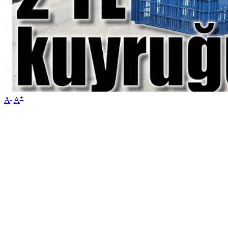
-
+
A
A