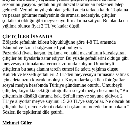
sezonunu yaşıyor. Şeftali bu yıl ihracat tarafından beklenen talep
gelmedi. Verimi bu yıl çok olan şeftali adeta tarlada kaldı. Toplama
ve pazara götürme maliyetinin de artması nedeniyle, çiftçiler
şeftalisini olduğu gibi meyvesuyu firmalarına satıyor. Bu alanda da
yığılma olunca fiyat 2 TL’ye kadar düştü.
ÇİFTÇİLER İSYANDA
Bölgede şeftalinin kilosu büyüklüğüne göre 4-8 TL arasında
İstanbul ve İzmir bölgesinde fiyat buluyor.
Pazardaki fiyata karşın, toplama ve nakil masraflarını karşılaştıran
çiftçiler bu fiyatlarla zarar ediyor. Bu yüzde şeftalilerini olduğu gibi
meyvesuyu firmalarına vermek zorunda kalıyor. Umurbeyli
çiftçilerin bu satış alanını tercih etmesi ile adeta yığılma oluştu.
Kaliteli ve lezzetli şeftalileri 2 TL’den meyvesuyu firmasına satmak
için adeta uzun kuyruklar oluştu. Kuyruklarda çekilen fotoğraflar
sosyal medya hesabında Türkiye gündemine oturdu. Umurbeyli
çiftçiler, kuyrukta çektiği fotoğrafları sosyal medya hesabında, “Bu
çiftçimizin düşüğü duruma bak. Şeftali meyve suyuna gidiyor. 2
TL’ye alıyorlar meyve suyunu 15-20 TL’ye satıyorlar. Ne olacak bu
çiftçinin hali, nerede ziraat odaları başkanları, nerede tarım bakanı.”
Sözleri ile tepkilerini dile getirdi.
Mehmet Güler