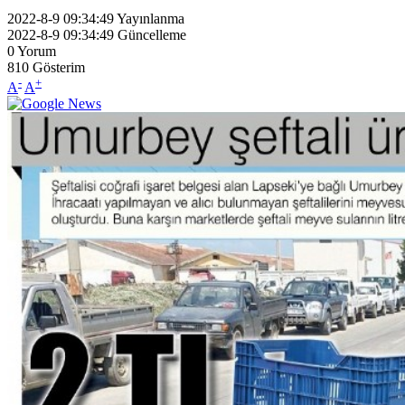
2022-8-9 09:34:49
Yayınlanma
2022-8-9 09:34:49
Güncelleme
0
Yorum
810
Gösterim
-
+
A
A