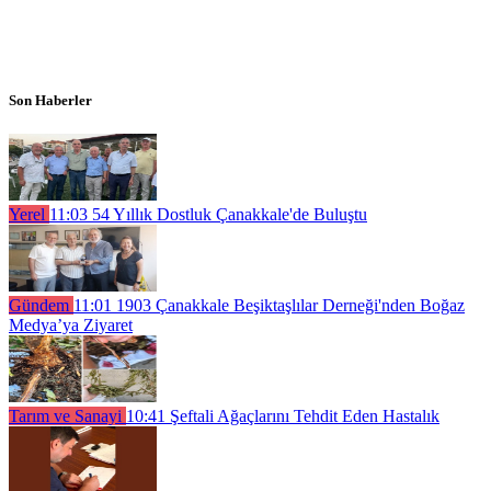
Son Haberler
Yerel
11:03
54 Yıllık Dostluk Çanakkale'de Buluştu
Gündem
11:01
1903 Çanakkale Beşiktaşlılar Derneği'nden Boğaz
Medya’ya Ziyaret
Tarım ve Sanayi
10:41
Şeftali Ağaçlarını Tehdit Eden Hastalık