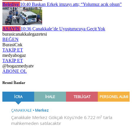
Belediye
10:40
Başkan Erkek imzayı attı; “Yolumuz açık olsun”
ASAYİŞ
10:36
Çanakkale’de Uyuşturucuya Geçit Yok
burasicanakkalegazetesi
BEĞEN
BurasiCnk
TAKİP ET
medyabogaz
TAKİP ET
@bogazmedyatv
ABONE OL
Resmî İlanlar