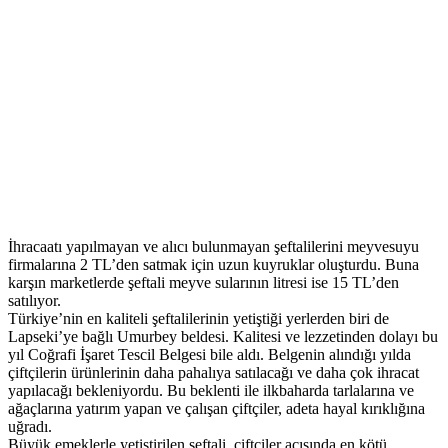
İhracaatı yapılmayan ve alıcı bulunmayan şeftalilerini meyvesuyu
firmalarına 2 TL’den satmak için uzun kuyruklar oluşturdu. Buna
karşın marketlerde şeftali meyve sularının litresi ise 15 TL’den
satılıyor.
Türkiye’nin en kaliteli şeftalilerinin yetiştiği yerlerden biri de
Lapseki’ye bağlı Umurbey beldesi. Kalitesi ve lezzetinden dolayı bu
yıl Coğrafi İşaret Tescil Belgesi bile aldı. Belgenin alındığı yılda
çiftçilerin ürünlerinin daha pahalıya satılacağı ve daha çok ihracat
yapılacağı bekleniyordu. Bu beklenti ile ilkbaharda tarlalarına ve
ağaçlarına yatırım yapan ve çalışan çiftçiler, adeta hayal kırıklığına
uğradı.
Büyük emeklerle yetiştirilen şeftali, çiftçiler açısında en kötü