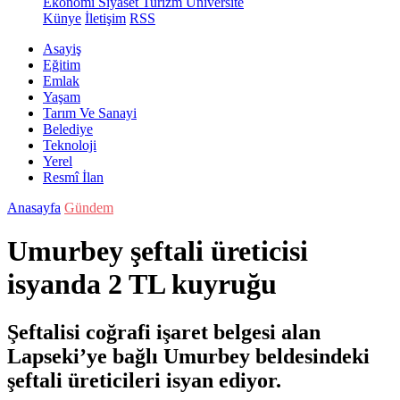
Ekonomi
Siyaset
Turizm
Üniversite
Künye
İletişim
RSS
Asayiş
Eğitim
Emlak
Yaşam
Tarım Ve Sanayi
Belediye
Teknoloji
Yerel
Resmî İlan
Anasayfa
Gündem
Umurbey şeftali üreticisi
isyanda 2 TL kuyruğu
Şeftalisi coğrafi işaret belgesi alan
Lapseki’ye bağlı Umurbey beldesindeki
şeftali üreticileri isyan ediyor.