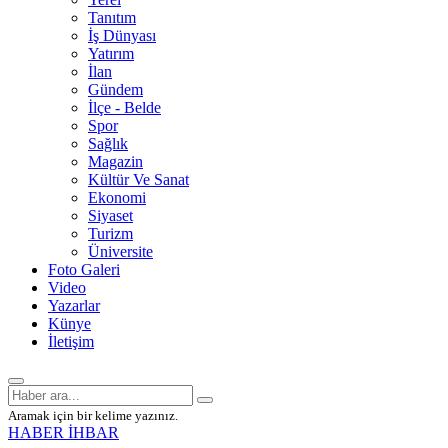
Tanıtım
İş Dünyası
Yatırım
İlan
Gündem
İlçe - Belde
Spor
Sağlık
Magazin
Kültür Ve Sanat
Ekonomi
Siyaset
Turizm
Üniversite
Foto Galeri
Video
Yazarlar
Künye
İletişim
Aramak için bir kelime yazınız.
HABER İHBAR