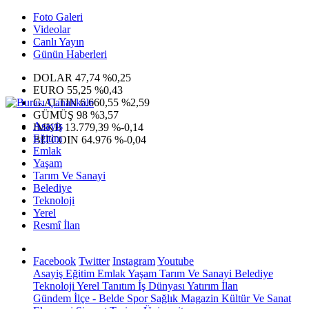
Foto Galeri
Videolar
Canlı Yayın
Günün Haberleri
DOLAR
47,74
%0,25
EURO
55,25
%0,43
G.ALTIN
6.660,55
%2,59
GÜMÜŞ
98
%3,57
Asayiş
IMKB
13.779,39
%-0,14
Eğitim
BITCOIN
64.976
%-0,04
Emlak
Yaşam
Tarım Ve Sanayi
Belediye
Teknoloji
Yerel
Resmî İlan
Facebook
Twitter
Instagram
Youtube
Asayiş
Eğitim
Emlak
Yaşam
Tarım Ve Sanayi
Belediye
Teknoloji
Yerel
Tanıtım
İş Dünyası
Yatırım
İlan
Gündem
İlçe - Belde
Spor
Sağlık
Magazin
Kültür Ve Sanat