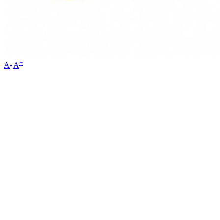
-
+
A
A