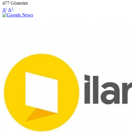
477
Gösterim
-
+
A
A