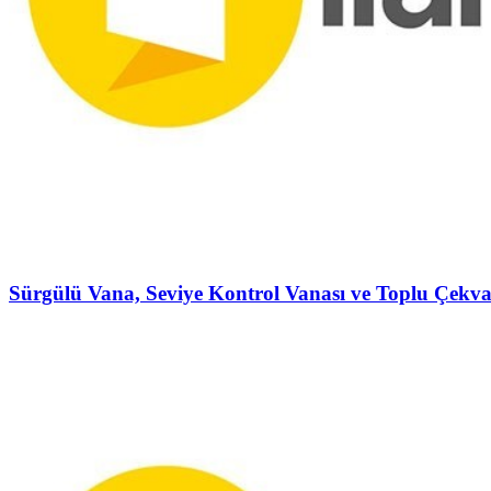
Sürgülü Vana, Seviye Kontrol Vanası ve Toplu Çekva