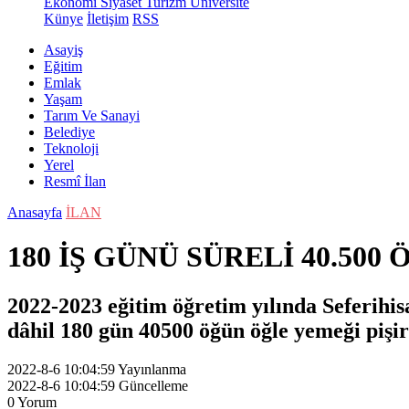
Ekonomi
Siyaset
Turizm
Üniversite
Künye
İletişim
RSS
Asayiş
Eğitim
Emlak
Yaşam
Tarım Ve Sanayi
Belediye
Teknoloji
Yerel
Resmî İlan
Anasayfa
İLAN
180 İŞ GÜNÜ SÜRELİ 40.50
2022-2023 eğitim öğretim yılında Seferihi
dâhil 180 gün 40500 öğün öğle yemeği pişir
2022-8-6 10:04:59
Yayınlanma
2022-8-6 10:04:59
Güncelleme
0
Yorum