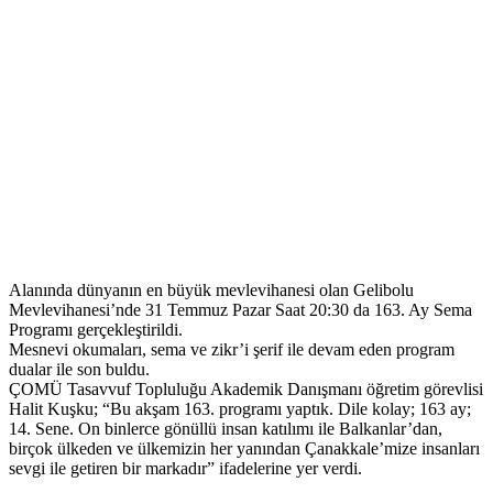
Alanında dünyanın en büyük mevlevihanesi olan Gelibolu
Mevlevihanesi’nde 31 Temmuz Pazar Saat 20:30 da 163. Ay Sema
Programı gerçekleştirildi.
Mesnevi okumaları, sema ve zikr’i şerif ile devam eden program
dualar ile son buldu.
ÇOMÜ Tasavvuf Topluluğu Akademik Danışmanı öğretim görevlisi
Halit Kuşku; “Bu akşam 163. programı yaptık. Dile kolay; 163 ay;
14. Sene. On binlerce gönüllü insan katılımı ile Balkanlar’dan,
birçok ülkeden ve ülkemizin her yanından Çanakkale’mize insanları
sevgi ile getiren bir markadır” ifadelerine yer verdi.