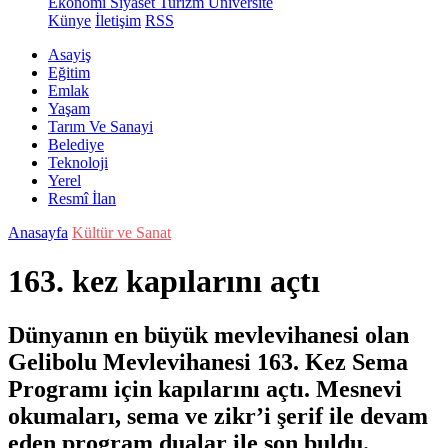
Ekonomi
Siyaset
Turizm
Üniversite
Künye
İletişim
RSS
Asayiş
Eğitim
Emlak
Yaşam
Tarım Ve Sanayi
Belediye
Teknoloji
Yerel
Resmî İlan
Anasayfa
Kültür ve Sanat
163. kez kapılarını açtı
Dünyanın en büyük mevlevihanesi olan
Gelibolu Mevlevihanesi 163. Kez Sema
Programı için kapılarını açtı. Mesnevi
okumaları, sema ve zikr’i şerif ile devam
eden program dualar ile son buldu.