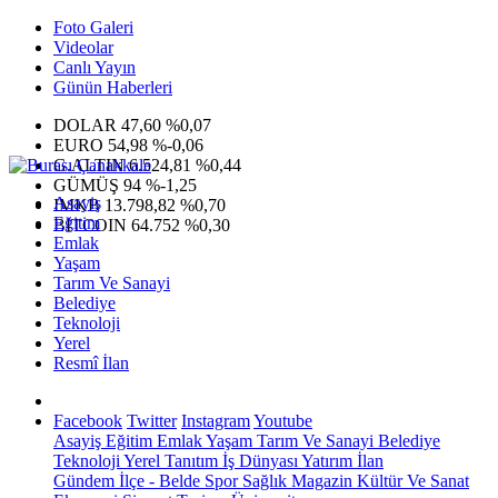
Foto Galeri
Videolar
Canlı Yayın
Günün Haberleri
DOLAR
47,60
%0,07
EURO
54,98
%-0,06
G.ALTIN
6.524,81
%0,44
GÜMÜŞ
94
%-1,25
Asayiş
IMKB
13.798,82
%0,70
Eğitim
BITCOIN
64.752
%0,30
Emlak
Yaşam
Tarım Ve Sanayi
Belediye
Teknoloji
Yerel
Resmî İlan
Facebook
Twitter
Instagram
Youtube
Asayiş
Eğitim
Emlak
Yaşam
Tarım Ve Sanayi
Belediye
Teknoloji
Yerel
Tanıtım
İş Dünyası
Yatırım
İlan
Gündem
İlçe - Belde
Spor
Sağlık
Magazin
Kültür Ve Sanat