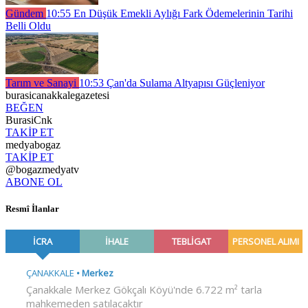
Gündem
10:55
En Düşük Emekli Aylığı Fark Ödemelerinin Tarihi
Belli Oldu
Tarım ve Sanayi
10:53
Çan'da Sulama Altyapısı Güçleniyor
burasicanakkalegazetesi
BEĞEN
BurasiCnk
TAKİP ET
medyabogaz
TAKİP ET
@bogazmedyatv
ABONE OL
Resmî İlanlar