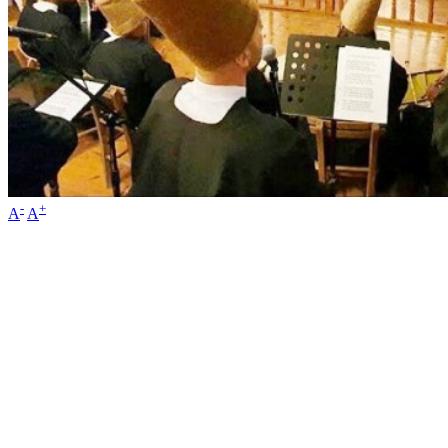
-
+
A
A