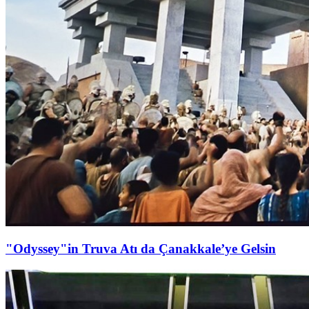
"Odyssey"in Truva Atı da Çanakkale’ye Gelsin