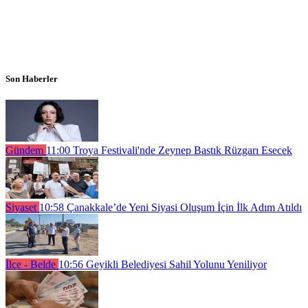
Son Haberler
Gündem
11:00
Troya Festivali'nde Zeynep Bastık Rüzgarı Esecek
Siyaset
10:58
Çanakkale’de Yeni Siyasi Oluşum İçin İlk Adım Atıldı
İlçe - Belde
10:56
Geyikli Belediyesi Sahil Yolunu Yeniliyor