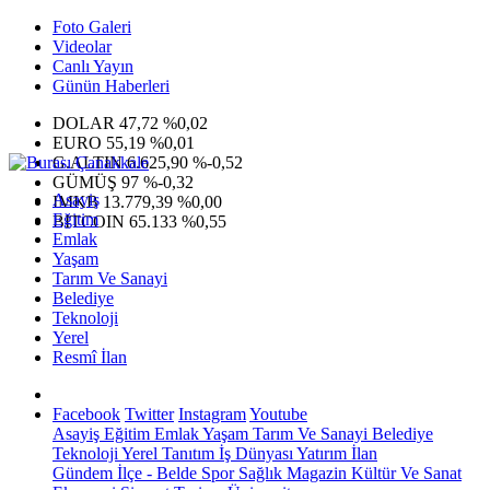
Foto Galeri
Videolar
Canlı Yayın
Günün Haberleri
DOLAR
47,72
%0,02
EURO
55,19
%0,01
G.ALTIN
6.625,90
%-0,52
GÜMÜŞ
97
%-0,32
Asayiş
IMKB
13.779,39
%0,00
Eğitim
BITCOIN
65.133
%0,55
Emlak
Yaşam
Tarım Ve Sanayi
Belediye
Teknoloji
Yerel
Resmî İlan
Facebook
Twitter
Instagram
Youtube
Asayiş
Eğitim
Emlak
Yaşam
Tarım Ve Sanayi
Belediye
Teknoloji
Yerel
Tanıtım
İş Dünyası
Yatırım
İlan
Gündem
İlçe - Belde
Spor
Sağlık
Magazin
Kültür Ve Sanat