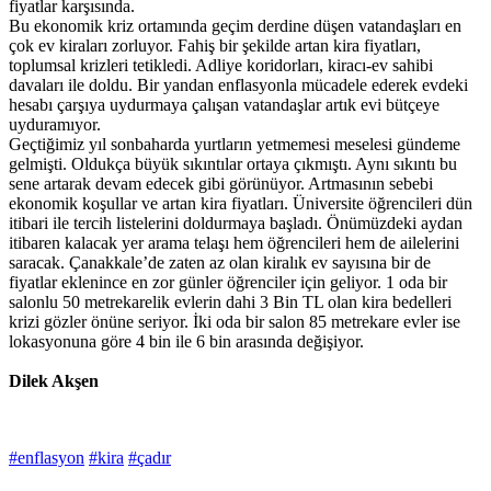
fiyatlar karşısında.
Bu ekonomik kriz ortamında geçim derdine düşen vatandaşları en
çok ev kiraları zorluyor. Fahiş bir şekilde artan kira fiyatları,
toplumsal krizleri tetikledi. Adliye koridorları, kiracı-ev sahibi
davaları ile doldu. Bir yandan enflasyonla mücadele ederek evdeki
hesabı çarşıya uydurmaya çalışan vatandaşlar artık evi bütçeye
uyduramıyor.
Geçtiğimiz yıl sonbaharda yurtların yetmemesi meselesi gündeme
gelmişti. Oldukça büyük sıkıntılar ortaya çıkmıştı. Aynı sıkıntı bu
sene artarak devam edecek gibi görünüyor. Artmasının sebebi
ekonomik koşullar ve artan kira fiyatları. Üniversite öğrencileri dün
itibari ile tercih listelerini doldurmaya başladı. Önümüzdeki aydan
itibaren kalacak yer arama telaşı hem öğrencileri hem de ailelerini
saracak. Çanakkale’de zaten az olan kiralık ev sayısına bir de
fiyatlar eklenince en zor günler öğrenciler için geliyor. 1 oda bir
salonlu 50 metrekarelik evlerin dahi 3 Bin TL olan kira bedelleri
krizi gözler önüne seriyor. İki oda bir salon 85 metrekare evler ise
lokasyonuna göre 4 bin ile 6 bin arasında değişiyor.
Dilek Akşen
#enflasyon
#kira
#çadır