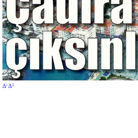
-
+
A
A