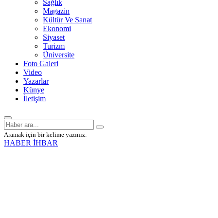
Sağlık
Magazin
Kültür Ve Sanat
Ekonomi
Siyaset
Turizm
Üniversite
Foto Galeri
Video
Yazarlar
Künye
İletişim
Aramak için bir kelime yazınız.
HABER İHBAR