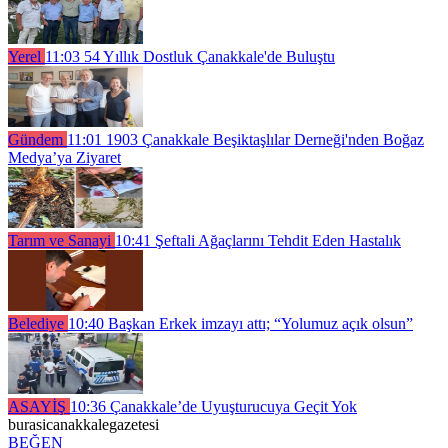
Yerel
11:03
54 Yıllık Dostluk Çanakkale'de Buluştu
Gündem
11:01
1903 Çanakkale Beşiktaşlılar Derneği'nden Boğaz
Medya’ya Ziyaret
Tarım ve Sanayi
10:41
Şeftali Ağaçlarını Tehdit Eden Hastalık
Belediye
10:40
Başkan Erkek imzayı attı; “Yolumuz açık olsun”
ASAYİŞ
10:36
Çanakkale’de Uyuşturucuya Geçit Yok
burasicanakkalegazetesi
BEĞEN