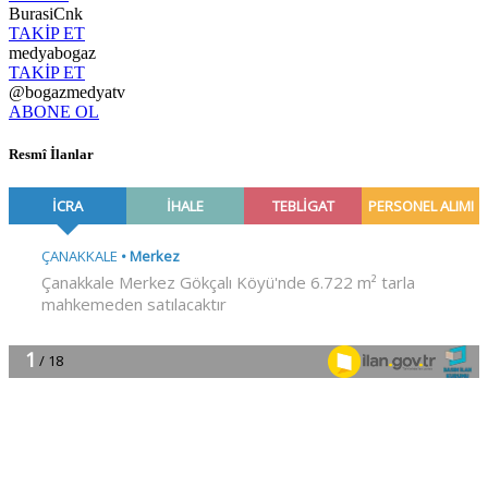
BurasiCnk
TAKİP ET
medyabogaz
TAKİP ET
@bogazmedyatv
ABONE OL
Resmî İlanlar