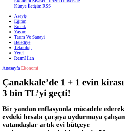
Ekonomi
Siyaset
Turizm
Üniversite
Künye
İletişim
RSS
Asayiş
Eğitim
Emlak
Yaşam
Tarım Ve Sanayi
Belediye
Teknoloji
Yerel
Resmî İlan
Anasayfa
Ekonomi
Çanakkale’de 1 + 1 evin kirası
3 bin TL’yi geçti!
Bir yandan enflasyonla mücadele ederek
evdeki hesabı çarşıya uydurmaya çalışan
vatandaşlar artık evi bütçeye