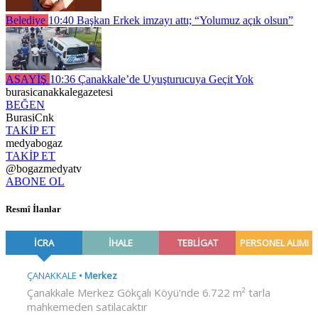
Belediye
10:40
Başkan Erkek imzayı attı; “Yolumuz açık olsun”
ASAYİŞ
10:36
Çanakkale’de Uyuşturucuya Geçit Yok
burasicanakkalegazetesi
BEĞEN
BurasiCnk
TAKİP ET
medyabogaz
TAKİP ET
@bogazmedyatv
ABONE OL
Resmî İlanlar