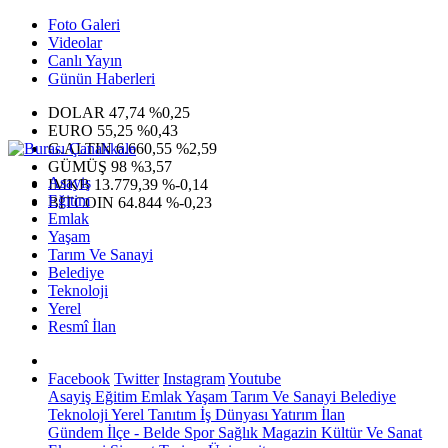
Foto Galeri
Videolar
Canlı Yayın
Günün Haberleri
DOLAR
47,74
%0,25
EURO
55,25
%0,43
G.ALTIN
6.660,55
%2,59
GÜMÜŞ
98
%3,57
Asayiş
IMKB
13.779,39
%-0,14
Eğitim
BITCOIN
64.844
%-0,23
Emlak
Yaşam
Tarım Ve Sanayi
Belediye
Teknoloji
Yerel
Resmî İlan
Facebook
Twitter
Instagram
Youtube
Asayiş
Eğitim
Emlak
Yaşam
Tarım Ve Sanayi
Belediye
Teknoloji
Yerel
Tanıtım
İş Dünyası
Yatırım
İlan
Gündem
İlçe - Belde
Spor
Sağlık
Magazin
Kültür Ve Sanat