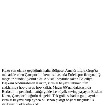
Kuzu son olarak geçtiğimiz hafta Bölgesel Amatör Lig 9.Grup’ta
mücadele eden Çanspor’un kendi sahasında Erdekspor ile oynadığı
maçta tribündeki yerini aldı. Atkısını boynuna takan Belediye
Başkanı Abdurrahman Kuzuz, kırmızı beyazlı takımın tüm
ataklarında hop oturup hop kalktı. Maçın 66’ncı dakikasında
Berkcan’ın penaltıdan attığı golde ise büyük sevinç yaşayan Başkan
Kuzu, Çanspor’a uğurlu da geldi. Tek golle sahadan galip ayrılan
kırmızı beyazlı ekip ayrıca bu sezon çıktığı beşinci maçında ilk
galibiyetini elde etmiş oldu.