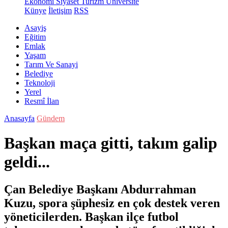
Ekonomi
Siyaset
Turizm
Üniversite
Künye
İletişim
RSS
Asayiş
Eğitim
Emlak
Yaşam
Tarım Ve Sanayi
Belediye
Teknoloji
Yerel
Resmî İlan
Anasayfa
Gündem
Başkan maça gitti, takım galip
geldi...
Çan Belediye Başkanı Abdurrahman
Kuzu, spora şüphesiz en çok destek veren
yöneticilerden. Başkan ilçe futbol