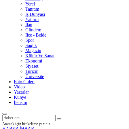
Yerel
Tanıtım
İş Dünyası
Yatırım
İlan
Gündem
İlçe - Belde
Spor
Sağlık
Magazin
Kültür Ve Sanat
Ekonomi
Siyaset
Turizm
Üniversite
Foto Galeri
Video
Yazarlar
Künye
İletişim
Aramak için bir kelime yazınız.
HABER İHBAR