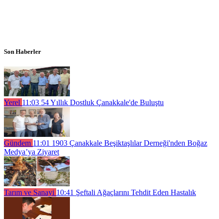
Son Haberler
Yerel
11:03
54 Yıllık Dostluk Çanakkale'de Buluştu
Gündem
11:01
1903 Çanakkale Beşiktaşlılar Derneği'nden Boğaz
Medya’ya Ziyaret
Tarım ve Sanayi
10:41
Şeftali Ağaçlarını Tehdit Eden Hastalık