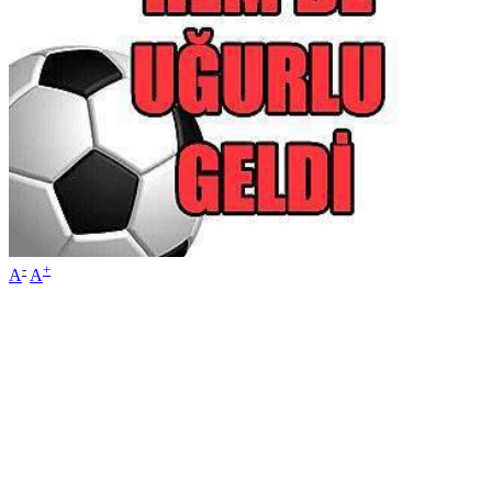
-
+
A
A