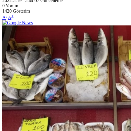
2022-5-19 15:44:07
Güncelleme
0
Yorum
1420
Gösterim
-
+
A
A