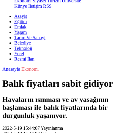
Ekonomi
Siyaset
Turizm
Üniversite
Künye
İletişim
RSS
Asayiş
Eğitim
Emlak
Yaşam
Tarım Ve Sanayi
Belediye
Teknoloji
Yerel
Resmî İlan
Anasayfa
Ekonomi
Balık fiyatları sabit gidiyor
Havaların ısınması ve av yasağının
başlaması ile balık fiyatlarında bir
durgunluk yaşanıyor.
2022-5-19 15:44:07
Yayınlanma