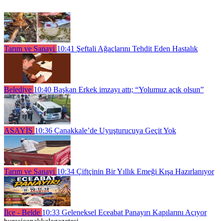
Tarım ve Sanayi
10:41
Şeftali Ağaçlarını Tehdit Eden Hastalık
Belediye
10:40
Başkan Erkek imzayı attı; “Yolumuz açık olsun”
ASAYİŞ
10:36
Çanakkale’de Uyuşturucuya Geçit Yok
Tarım ve Sanayi
10:34
Çiftçinin Bir Yıllık Emeği Kışa Hazırlanıyor
İlçe - Belde
10:33
Geleneksel Eceabat Panayırı Kapılarını Açıyor