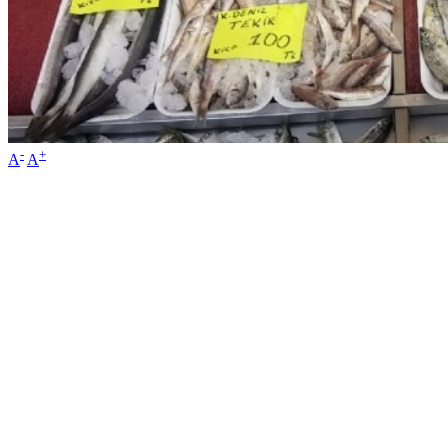
-
+
A
A