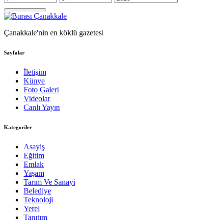
Çanakkale'nin en köklü gazetesi
Sayfalar
İletişim
Künye
Foto Galeri
Videolar
Canlı Yayın
Kategoriler
Asayiş
Eğitim
Emlak
Yaşam
Tarım Ve Sanayi
Belediye
Teknoloji
Yerel
Tanıtım