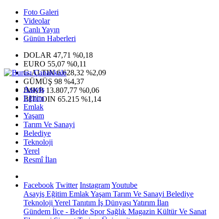
Foto Galeri
Videolar
Canlı Yayın
Günün Haberleri
DOLAR
47,71
%0,18
EURO
55,07
%0,11
G.ALTIN
6.628,32
%2,09
GÜMÜŞ
98
%4,37
Asayiş
IMKB
13.807,77
%0,06
Eğitim
BITCOIN
65.215
%1,14
Emlak
Yaşam
Tarım Ve Sanayi
Belediye
Teknoloji
Yerel
Resmî İlan
Facebook
Twitter
Instagram
Youtube
Asayiş
Eğitim
Emlak
Yaşam
Tarım Ve Sanayi
Belediye
Teknoloji
Yerel
Tanıtım
İş Dünyası
Yatırım
İlan
Gündem
İlçe - Belde
Spor
Sağlık
Magazin
Kültür Ve Sanat