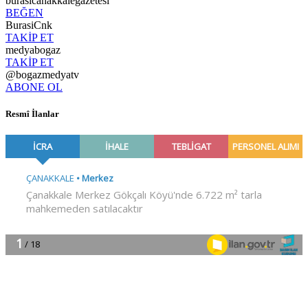
burasicanakkalegazetesi
BEĞEN
BurasiCnk
TAKİP ET
medyabogaz
TAKİP ET
@bogazmedyatv
ABONE OL
Resmî İlanlar