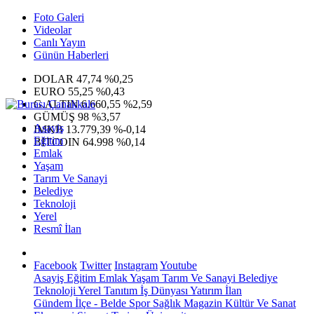
Foto Galeri
Videolar
Canlı Yayın
Günün Haberleri
DOLAR
47,74
%0,25
EURO
55,25
%0,43
G.ALTIN
6.660,55
%2,59
GÜMÜŞ
98
%3,57
Asayiş
IMKB
13.779,39
%-0,14
Eğitim
BITCOIN
64.998
%0,14
Emlak
Yaşam
Tarım Ve Sanayi
Belediye
Teknoloji
Yerel
Resmî İlan
Facebook
Twitter
Instagram
Youtube
Asayiş
Eğitim
Emlak
Yaşam
Tarım Ve Sanayi
Belediye
Teknoloji
Yerel
Tanıtım
İş Dünyası
Yatırım
İlan
Gündem
İlçe - Belde
Spor
Sağlık
Magazin
Kültür Ve Sanat