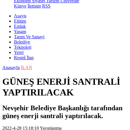
Ekonomi
Siyaset
Turizm
Üniversite
Künye
İletişim
RSS
Asayiş
Eğitim
Emlak
Yaşam
Tarım Ve Sanayi
Belediye
Teknoloji
Yerel
Resmî İlan
Anasayfa
İLAN
GÜNEŞ ENERJİ SANTRALİ
YAPTIRILACAK
Nevşehir Belediye Başkanlığı tarafından
güneş enerji santrali yaptırılacak.
2022-4-28 15:18:10
Yayınlanma