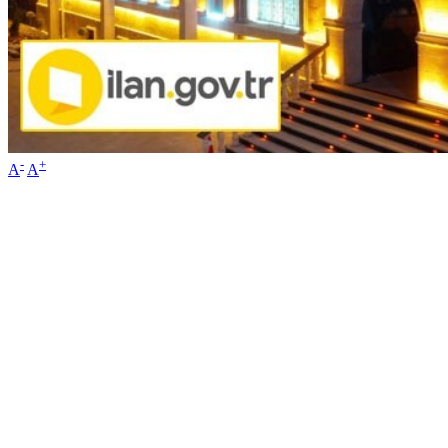
-
+
A
A