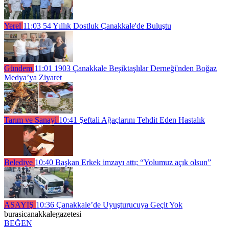
Yerel
11:03
54 Yıllık Dostluk Çanakkale'de Buluştu
Gündem
11:01
1903 Çanakkale Beşiktaşlılar Derneği'nden Boğaz
Medya’ya Ziyaret
Tarım ve Sanayi
10:41
Şeftali Ağaçlarını Tehdit Eden Hastalık
Belediye
10:40
Başkan Erkek imzayı attı; “Yolumuz açık olsun”
ASAYİŞ
10:36
Çanakkale’de Uyuşturucuya Geçit Yok
burasicanakkalegazetesi
BEĞEN