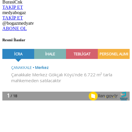
BurasiCnk
TAKİP ET
medyabogaz
TAKİP ET
@bogazmedyatv
ABONE OL
Resmî İlanlar