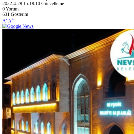
2022-4-28 15:18:10
Güncelleme
0
Yorum
631
Gösterim
-
+
A
A