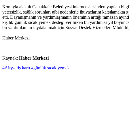
Konuyla alakalı Çanakkale Belediyesi internet sitesinden yapılan bilgi
yetersizlik, sağlık sorunları gibi nedenlerle ihtiyaçlarını karşılama
etti. Dayanışmanın ve yardımlaşmanın öneminin arttığı ramazan ayında
kişilik günlük sıcak yemek desteği verilirken bu yardımlar yıl boyunc
bu yardımlardan faydalanmak için Sosyal Destek Hizmetleri Müdürlüğ
Haber Merkezi
Kaynak:
Haber Merkezi
#Alışveriş kartı
#günlük sıcak yemek