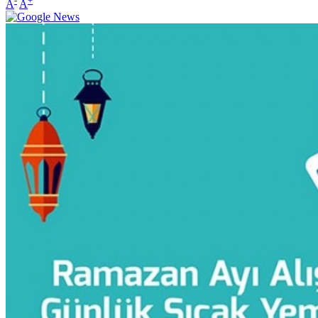
-
+
A
A