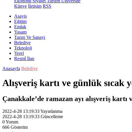
Ekonomi
Siyaset
Turizm
Üniversite
Künye
İletişim
RSS
Asayiş
Eğitim
Emlak
Yaşam
Tarım Ve Sanayi
Belediye
Teknoloji
Yerel
Resmî İlan
Anasayfa
Belediye
Alışveriş kartı ve günlük sıcak
Çanakkale’de ramazan ayı alışveriş kartı 
2022-4-28 13:19:33
Yayınlanma
2022-4-28 13:19:33
Güncelleme
0
Yorum
666
Gösterim