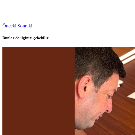
Önceki
Sonraki
Bunlar da ilginizi çekebilir