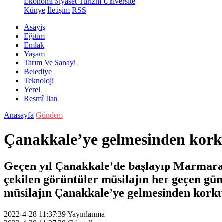
Ekonomi
Siyaset
Turizm
Üniversite
Künye
İletişim
RSS
Asayiş
Eğitim
Emlak
Yaşam
Tarım Ve Sanayi
Belediye
Teknoloji
Yerel
Resmî İlan
Anasayfa
Gündem
Çanakkale’ye gelmesinden kork
Geçen yıl Çanakkale’de başlayıp Marmara D
çekilen görüntüler müsilajın her geçen gün
müsilajın Çanakkale’ye gelmesinden korku
2022-4-28 11:37:39
Yayınlanma