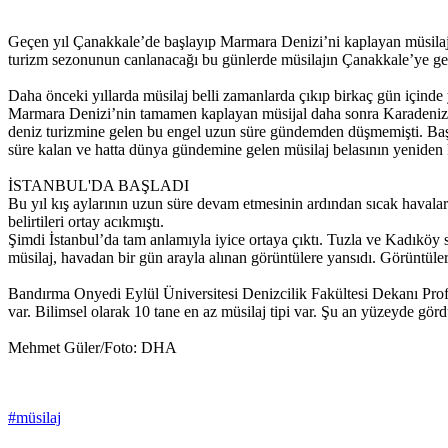
Geçen yıl Çanakkale’de başlayıp Marmara Denizi’ni kaplayan müsilaj, b
turizm sezonunun canlanacağı bu günlerde müsilajın Çanakkale’ye g
Daha önceki yıllarda müsilaj belli zamanlarda çıkıp birkaç gün içind
Marmara Denizi’nin tamamen kaplayan müsijal daha sonra Karadeniz ve
deniz turizmine gelen bu engel uzun süre gündemden düşmemişti. Baş
süre kalan ve hatta dünya gündemine gelen müsilaj belasının yeniden 
İSTANBUL'DA BAŞLADI
Bu yıl kış aylarının uzun süre devam etmesinin ardından sıcak havalar
belirtileri ortay acıkmıştı.
Şimdi İstanbul’da tam anlamıyla iyice ortaya çıktı. Tuzla ve Kadıköy 
müsilaj, havadan bir gün arayla alınan görüntülere yansıdı. Görüntüler
Bandırma Onyedi Eylül Üniversitesi Denizcilik Fakültesi Dekanı Prof
var. Bilimsel olarak 10 tane en az müsilaj tipi var. Şu an yüzeyde g
Mehmet Güler/Foto: DHA
#müsilaj