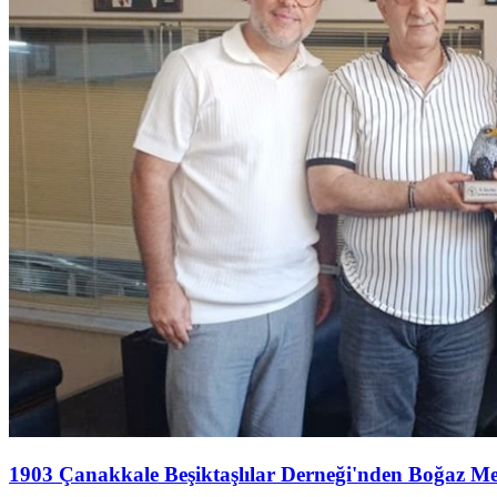
1903 Çanakkale Beşiktaşlılar Derneği'nden Boğaz M