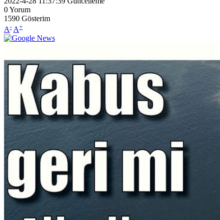
2022-4-28 11:37:39
Güncelleme
0
Yorum
1590
Gösterim
-
+
A
A