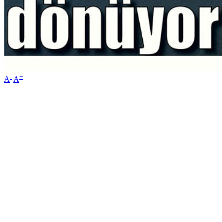
-
+
A
A