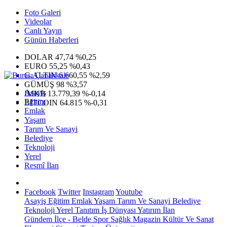
Foto Galeri
Videolar
Canlı Yayın
Günün Haberleri
DOLAR
47,74
%0,25
EURO
55,25
%0,43
G.ALTIN
6.660,55
%2,59
GÜMÜŞ
98
%3,57
Asayiş
IMKB
13.779,39
%-0,14
Eğitim
BITCOIN
64.815
%-0,31
Emlak
Yaşam
Tarım Ve Sanayi
Belediye
Teknoloji
Yerel
Resmî İlan
Facebook
Twitter
Instagram
Youtube
Asayiş
Eğitim
Emlak
Yaşam
Tarım Ve Sanayi
Belediye
Teknoloji
Yerel
Tanıtım
İş Dünyası
Yatırım
İlan
Gündem
İlçe - Belde
Spor
Sağlık
Magazin
Kültür Ve Sanat