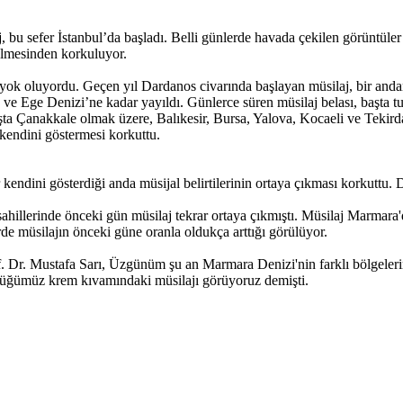
u sefer İstanbul’da başladı. Belli günlerde havada çekilen görüntüler m
elmesinden korkuluyor.
e yok oluyordu. Geçen yıl Dardanos civarında başlayan müsilaj, bir an
 Ege Denizi’ne kadar yayıldı. Günlerce süren müsilaj belası, başta tu
ta Çanakkale olmak üzere, Balıkesir, Bursa, Yalova, Kocaeli ve Tekir
kendini göstermesi korkuttu.
 kendini gösterdiği anda müsijal belirtilerinin ortaya çıkması korkuttu
sahillerinde önceki gün müsilaj tekrar ortaya çıkmıştı. Müsilaj Marmara
de müsilajın önceki güne oranla oldukça arttığı görülüyor.
. Dr. Mustafa Sarı, Üzgünüm şu an Marmara Denizi'nin farklı bölgeleri
ördüğümüz krem kıvamındaki müsilajı görüyoruz demişti.