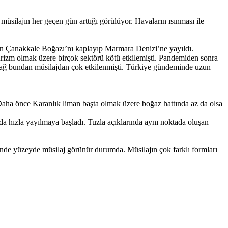
üsilajın her geçen gün arttığı görülüyor. Havaların ısınması ile
dan Çanakkale Boğazı’nı kaplayıp Marmara Denizi’ne yayıldı.
rizm olmak üzere birçok sektörü kötü etkilemişti. Pandemiden sonra
dağ bundan müsilajdan çok etkilenmişti. Türkiye gündeminde uzun
. Daha önce Karanlık liman başta olmak üzere boğaz hattında az da olsa
'da hızla yayılmaya başladı. Tuzla açıklarında aynı noktada oluşan
nde yüzeyde müsilaj görünür durumda. Müsilajın çok farklı formları