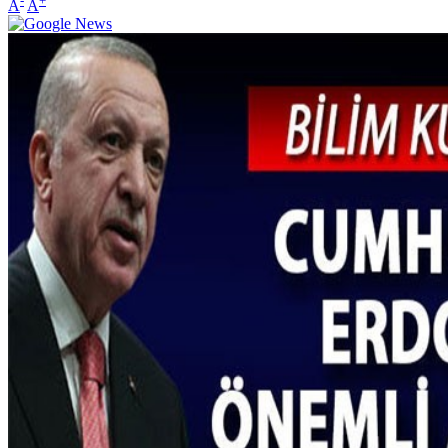
-
+
A
A