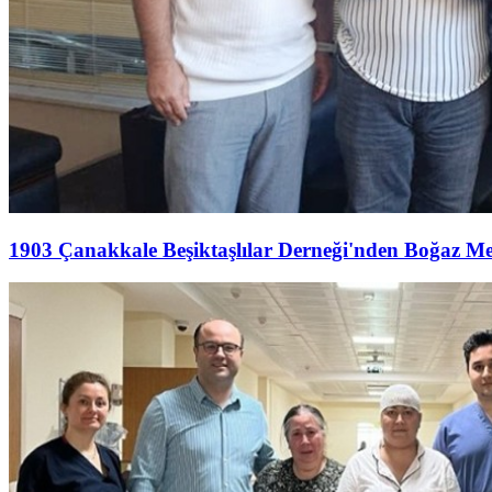
1903 Çanakkale Beşiktaşlılar Derneği'nden Boğaz M