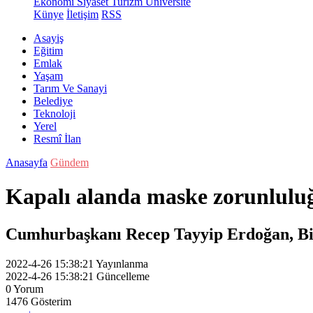
Ekonomi
Siyaset
Turizm
Üniversite
Künye
İletişim
RSS
Asayiş
Eğitim
Emlak
Yaşam
Tarım Ve Sanayi
Belediye
Teknoloji
Yerel
Resmî İlan
Anasayfa
Gündem
Kapalı alanda maske zorunluluğ
Cumhurbaşkanı Recep Tayyip Erdoğan, Bili
2022-4-26 15:38:21
Yayınlanma
2022-4-26 15:38:21
Güncelleme
0
Yorum
1476
Gösterim