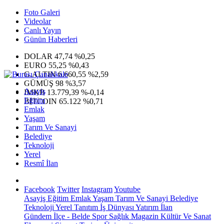
Foto Galeri
Videolar
Canlı Yayın
Günün Haberleri
DOLAR
47,74
%0,25
EURO
55,25
%0,43
G.ALTIN
6.660,55
%2,59
GÜMÜŞ
98
%3,57
Asayiş
IMKB
13.779,39
%-0,14
Eğitim
BITCOIN
65.122
%0,71
Emlak
Yaşam
Tarım Ve Sanayi
Belediye
Teknoloji
Yerel
Resmî İlan
Facebook
Twitter
Instagram
Youtube
Asayiş
Eğitim
Emlak
Yaşam
Tarım Ve Sanayi
Belediye
Teknoloji
Yerel
Tanıtım
İş Dünyası
Yatırım
İlan
Gündem
İlçe - Belde
Spor
Sağlık
Magazin
Kültür Ve Sanat