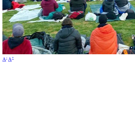
-
+
A
A