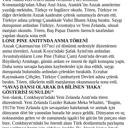
Komutanlığı'ndan Albay Anıl Aksu, Atatürk’ün Anzak annelerine
yazdığı mektubu, Türkçe ve İngilizce okudu. Tören, Türkiye ve
diğer devletlerin Anzak kaidesine çelenk sunumuyla devam etti.
Türkiye adına çelengi Çanakkale Valisi İlhami Aktaş bıraktı. Saygı
duruşunun ardından Türkiye, Avustralya ve Yeni Zelanda, ulusal
marşları okundu. Tören, Baş Papaz Darren Jaensch tarafından
yapılan duayla sona erdi
LONE PINE ANITI'NDA ANMA TÖRENİ
Anzak Çıkarması'nın 107'nci yıl dönümü nedeniyle düzenlenen
anma törenleri, Anzak Koyu'ndaki Şafak Ayini'nin ardından
Avustralyalıların Lone Pine (Yalnız Çam) Anıtı'nda devam etti.
Büyükelçi Armitage, günün anlam ve önemi ile ilgili konuşma yaptı.
Daha sonra savaşta hayatını kaybedenler için dua edildi, saygı
duruşunda bulunuldu ardından çelenkler bırakıldı. Eceabat
Kaymakamı Çiftçiler, Türkiye Cumhuriyeti Devleti adına çelenk
bıraktı. Tören, ülkelerin milli marşlarının okunmasıyla sona erdi.
“SAVAŞ DANSI OLARAK DA BİLİNEN 'HAKA'
GÖSTERİSİ SUNULDU”
Son olarak, Conkbayırı'ndaki Yeni Zelanda Anıtı'nda tören
düzenlendi. Yeni Zelanda Gaziler Bakanı Meka Whaitiri, "Bugün,
1915'te Yeni Zelanda için savaşanları hatırlamak ve anmak için
dünyanın dört bir yanından burada bir araya geldik. Dünyanın en uç
noktasından gelen ve de zamanında işgalci bir gücün bir parçası olan
bize, Conkbayırı'ndaki bu önemli alanı Türk dostlarımızla paylaşma