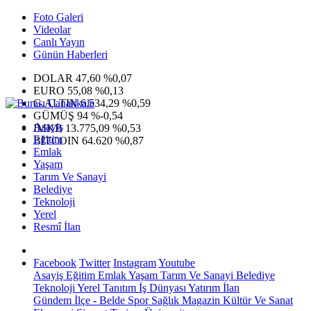
Foto Galeri
Videolar
Canlı Yayın
Günün Haberleri
DOLAR
47,60
%0,07
EURO
55,08
%0,13
G.ALTIN
6.534,29
%0,59
GÜMÜŞ
94
%-0,54
Asayiş
IMKB
13.775,09
%0,53
Eğitim
BITCOIN
64.620
%0,87
Emlak
Yaşam
Tarım Ve Sanayi
Belediye
Teknoloji
Yerel
Resmî İlan
Facebook
Twitter
Instagram
Youtube
Asayiş
Eğitim
Emlak
Yaşam
Tarım Ve Sanayi
Belediye
Teknoloji
Yerel
Tanıtım
İş Dünyası
Yatırım
İlan
Gündem
İlçe - Belde
Spor
Sağlık
Magazin
Kültür Ve Sanat