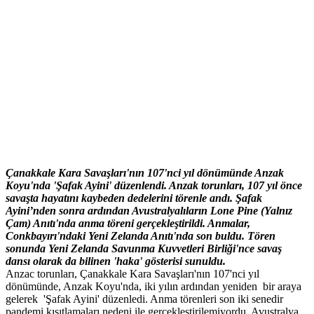
Çanakkale Kara Savaşları'nın 107'nci yıl dönümünde Anzak
Koyu'nda 'Şafak Ayini' düzenlendi. Anzak torunları, 107 yıl önce
savaşta hayatını kaybeden dedelerini törenle andı. Şafak
Ayini’nden sonra ardından Avustralyalıların Lone Pine (Yalnız
Çam) Anıtı'nda anma töreni gerçekleştirildi. Anmalar,
Conkbayırı'ndaki Yeni Zelanda Anıtı'nda son buldu. Tören
sonunda Yeni Zelanda Savunma Kuvvetleri Birliği'nce savaş
dansı olarak da bilinen 'haka' gösterisi sunuldu.
Anzac torunları, Çanakkale Kara Savaşları'nın 107'nci yıl
dönümünde, Anzak Koyu'nda, iki yılın ardından yeniden bir araya
gelerek 'Şafak Ayini' düzenledi. Anma törenleri son iki senedir
pandemi kısıtlamaları nedeni ile gerçekleştirilemiyordu. Avustralya