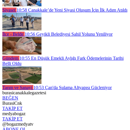
Siyaset
10:58
Çanakkale’de Yeni Siyasi Oluşum İçin İlk Adım Atıldı
İlçe - Belde
10:56
Geyikli Belediyesi Sahil Yolunu Yeniliyor
Gündem
10:55
En Düşük Emekli Aylığı Fark Ödemelerinin Tarihi
Belli Oldu
Tarım ve Sanayi
10:53
Çan'da Sulama Altyapısı Güçleniyor
burasicanakkalegazetesi
BEĞEN
BurasiCnk
TAKİP ET
medyabogaz
TAKİP ET
@bogazmedyatv
ABONE OL