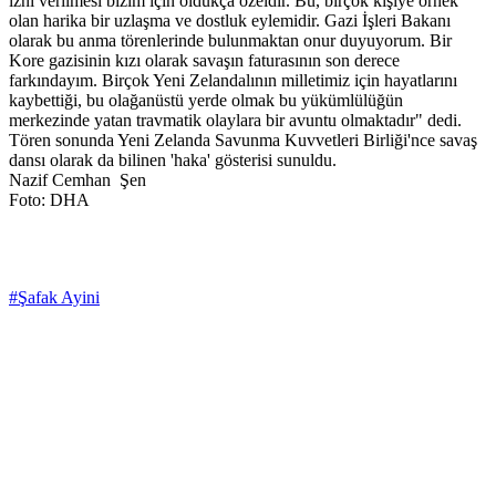
izni verilmesi bizim için oldukça özeldir. Bu, birçok kişiye örnek
olan harika bir uzlaşma ve dostluk eylemidir. Gazi İşleri Bakanı
olarak bu anma törenlerinde bulunmaktan onur duyuyorum. Bir
Kore gazisinin kızı olarak savaşın faturasının son derece
farkındayım. Birçok Yeni Zelandalının milletimiz için hayatlarını
kaybettiği, bu olağanüstü yerde olmak bu yükümlülüğün
merkezinde yatan travmatik olaylara bir avuntu olmaktadır" dedi.
Tören sonunda Yeni Zelanda Savunma Kuvvetleri Birliği'nce savaş
dansı olarak da bilinen 'haka' gösterisi sunuldu.
Nazif Cemhan Şen
Foto: DHA
#Şafak Ayini