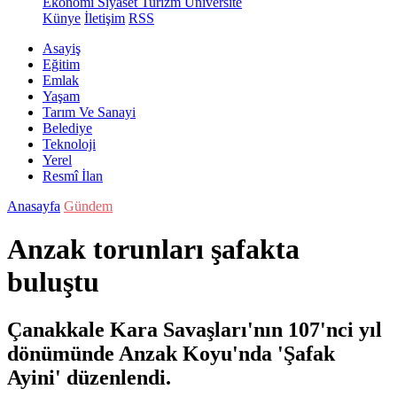
Ekonomi
Siyaset
Turizm
Üniversite
Künye
İletişim
RSS
Asayiş
Eğitim
Emlak
Yaşam
Tarım Ve Sanayi
Belediye
Teknoloji
Yerel
Resmî İlan
Anasayfa
Gündem
Anzak torunları şafakta
buluştu
Çanakkale Kara Savaşları'nın 107'nci yıl
dönümünde Anzak Koyu'nda 'Şafak
Ayini' düzenlendi.