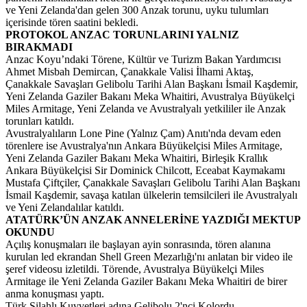
ve Yeni Zelanda'dan gelen 300 Anzak torunu, uyku tulumları
içerisinde tören saatini bekledi.
PROTOKOL ANZAC TORUNLARINI YALNIZ
BIRAKMADI
Anzac Koyu’ndaki Törene, Kültür ve Turizm Bakan Yardımcısı
Ahmet Misbah Demircan, Çanakkale Valisi İlhami Aktaş,
Çanakkale Savaşları Gelibolu Tarihi Alan Başkanı İsmail Kaşdemir,
Yeni Zelanda Gaziler Bakanı Meka Whaitiri, Avustralya Büyükelçi
Miles Armitage, Yeni Zelanda ve Avustralyalı yetkililer ile Anzak
torunları katıldı.
Avustralyalıların Lone Pine (Yalnız Çam) Anıtı'nda devam eden
törenlere ise Avustralya'nın Ankara Büyükelçisi Miles Armitage,
Yeni Zelanda Gaziler Bakanı Meka Whaitiri, Birleşik Krallık
Ankara Büyükelçisi Sir Dominick Chilcott, Eceabat Kaymakamı
Mustafa Çiftçiler, Çanakkale Savaşları Gelibolu Tarihi Alan Başkanı
İsmail Kaşdemir, savaşa katılan ülkelerin temsilcileri ile Avustralyalı
ve Yeni Zelandalılar katıldı.
ATATÜRK’ÜN ANZAK ANNELERİNE YAZDIĞI MEKTUP
OKUNDU
Açılış konuşmaları ile başlayan ayin sonrasında, tören alanına
kurulan led ekrandan Shell Green Mezarlığı'nı anlatan bir video ile
şeref videosu izletildi. Törende, Avustralya Büyükelçi Miles
Armitage ile Yeni Zelanda Gaziler Bakanı Meka Whaitiri de birer
anma konuşması yaptı.
Türk Silahlı Kuvvetleri adına Gelibolu 2'nci Kolordu