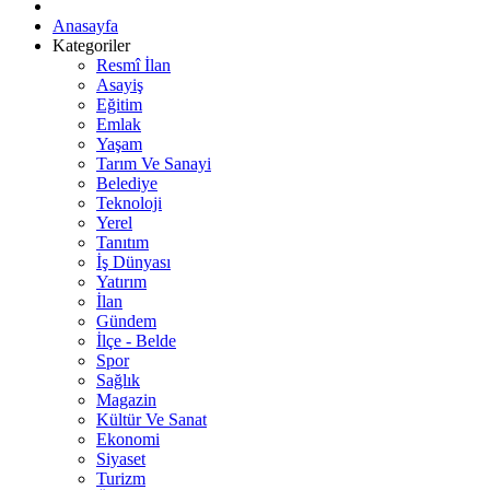
Anasayfa
Kategoriler
Resmî İlan
Asayiş
Eğitim
Emlak
Yaşam
Tarım Ve Sanayi
Belediye
Teknoloji
Yerel
Tanıtım
İş Dünyası
Yatırım
İlan
Gündem
İlçe - Belde
Spor
Sağlık
Magazin
Kültür Ve Sanat
Ekonomi
Siyaset
Turizm