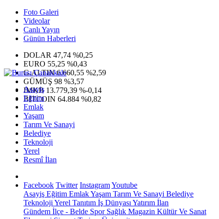
Foto Galeri
Videolar
Canlı Yayın
Günün Haberleri
DOLAR
47,74
%0,25
EURO
55,25
%0,43
G.ALTIN
6.660,55
%2,59
GÜMÜŞ
98
%3,57
Asayiş
IMKB
13.779,39
%-0,14
Eğitim
BITCOIN
64.884
%0,82
Emlak
Yaşam
Tarım Ve Sanayi
Belediye
Teknoloji
Yerel
Resmî İlan
Facebook
Twitter
Instagram
Youtube
Asayiş
Eğitim
Emlak
Yaşam
Tarım Ve Sanayi
Belediye
Teknoloji
Yerel
Tanıtım
İş Dünyası
Yatırım
İlan
Gündem
İlçe - Belde
Spor
Sağlık
Magazin
Kültür Ve Sanat