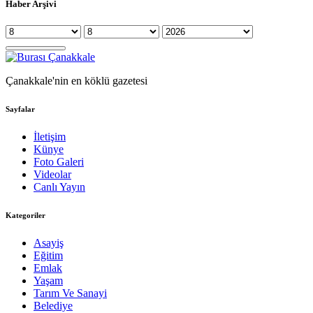
Haber Arşivi
Çanakkale'nin en köklü gazetesi
Sayfalar
İletişim
Künye
Foto Galeri
Videolar
Canlı Yayın
Kategoriler
Asayiş
Eğitim
Emlak
Yaşam
Tarım Ve Sanayi
Belediye