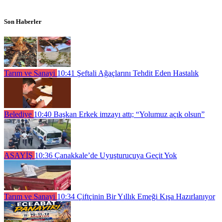
Son Haberler
Tarım ve Sanayi
10:41
Şeftali Ağaçlarını Tehdit Eden Hastalık
Belediye
10:40
Başkan Erkek imzayı attı; “Yolumuz açık olsun”
ASAYİŞ
10:36
Çanakkale’de Uyuşturucuya Geçit Yok
Tarım ve Sanayi
10:34
Çiftçinin Bir Yıllık Emeği Kışa Hazırlanıyor