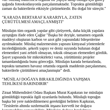
ışığında fotooksidasyonla parçalanmaktadır. Toprakta gömüldüğü
zaman da bakterilerin etkisiyle çürümektedir. Bu doğal bir süreçtir."
"KARADA BERTARAF KARARIYLA, ZATEN
ÇÜRÜTÜLMESİ AMAÇLANMIŞTI"
Müsilajın tüm organik yapılar gibi çürüyerek, daha küçük yapılara
ayrıştığını ifade eden Çağlar "Başka bir deyişle, tamamen organik
maddeyi oluşturan karbon ve azot gibi yapısındaki bileşenlerine
ayrılmaktadır. Müsilaj malzemesinin yapısını kimyasal yöntemlerle
incelediğimizde, şekerli yapıyı ve deniz suyunda bulunan doğal
elementleri yani zehirli olmayan, toksik olmayan elementleri gördük.
Şayet yapısında bir mikrokirletici varsa, yürüttümüz projeler
tamamlandığında bunu göreceğiz. Müsilajın karada bertarafında,
toprakta tamamen havasız ortamda organik maddenin parçalanması,
bakterilerle çürütülmesi amaçlanmıştır" dedi.
"MÜSİLAJ DOĞAYA BIRAKILDIĞINDA YAPIŞMA
TEHLİKESİ BARINDIRIR"
Ziraat Mühendisleri Odası Başkanı Murat Kapıkıran ise müsilajın
gömüldüğü toprakla ilgili uyarılarda bulundu. Müsilajlı toprağın
başka bir yere nakledilmemesi gerektiğini belirten Kapkıran,
"Tesislerin altında sızdırmazlık inşaası kuvvetli ise doğaya