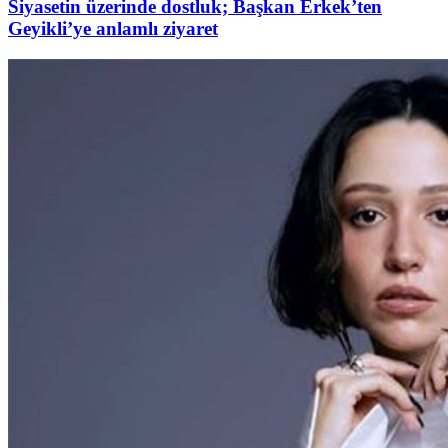
Siyasetin üzerinde dostluk; Başkan Erkek’ten
Geyikli’ye anlamlı ziyaret