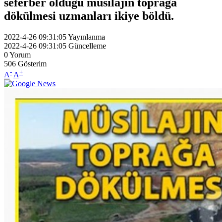
seferber olduğu müsilajın toprağa
dökülmesi uzmanları ikiye böldü.
2022-4-26 09:31:05
Yayınlanma
2022-4-26 09:31:05
Güncelleme
0
Yorum
506
Gösterim
-
+
A
A