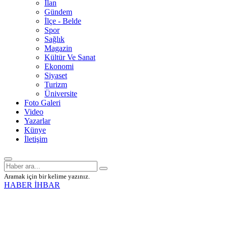
İlan
Gündem
İlçe - Belde
Spor
Sağlık
Magazin
Kültür Ve Sanat
Ekonomi
Siyaset
Turizm
Üniversite
Foto Galeri
Video
Yazarlar
Künye
İletişim
Aramak için bir kelime yazınız.
HABER İHBAR