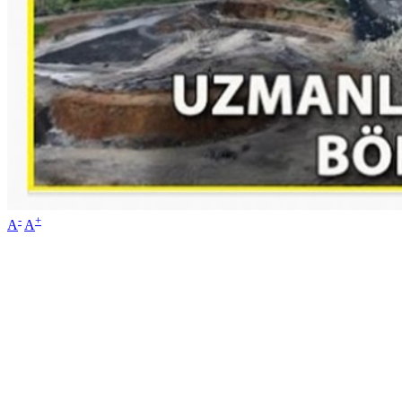
-
+
A
A