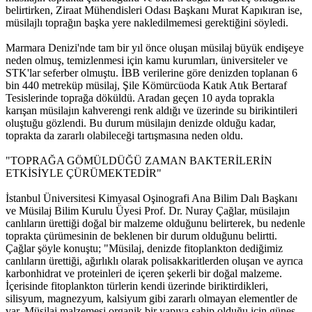
belirtirken, Ziraat Mühendisleri Odası Başkanı Murat Kapıkıran ise,
müsilajlı toprağın başka yere nakledilmemesi gerektiğini söyledi.
Marmara Denizi'nde tam bir yıl önce oluşan müsilaj büyük endişeye
neden olmuş, temizlenmesi için kamu kurumları, üniversiteler ve
STK'lar seferber olmuştu. İBB verilerine göre denizden toplanan 6
bin 440 metreküp müsilaj, Şile Kömürcüoda Katık Atık Bertaraf
Tesislerinde toprağa döküldü. Aradan geçen 10 ayda toprakla
karışan müsilajın kahverengi renk aldığı ve üzerinde su birikintileri
oluştuğu gözlendi. Bu durum müsilajın denizde olduğu kadar,
toprakta da zararlı olabileceği tartışmasına neden oldu.
"TOPRAĞA GÖMÜLDÜĞÜ ZAMAN BAKTERİLERİN
ETKİSİYLE ÇÜRÜMEKTEDİR"
İstanbul Üniversitesi Kimyasal Oşinografi Ana Bilim Dalı Başkanı
ve Müsilaj Bilim Kurulu Üyesi Prof. Dr. Nuray Çağlar, müsilajın
canlıların ürettiği doğal bir malzeme olduğunu belirterek, bu nedenle
toprakta çürümesinin de beklenen bir durum olduğunu belirtti.
Çağlar şöyle konuştu; "Müsilaj, denizde fitoplankton dediğimiz
canlıların ürettiği, ağırlıklı olarak polisakkaritlerden oluşan ve ayrıca
karbonhidrat ve proteinleri de içeren şekerli bir doğal malzeme.
İçerisinde fitoplankton türlerin kendi üzerinde biriktirdikleri,
silisyum, magnezyum, kalsiyum gibi zararlı olmayan elementler de
var. Müsilaj malzemesi organik bir yapıya sahip olduğu için güneş