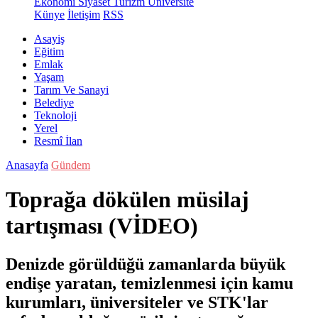
Ekonomi
Siyaset
Turizm
Üniversite
Künye
İletişim
RSS
Asayiş
Eğitim
Emlak
Yaşam
Tarım Ve Sanayi
Belediye
Teknoloji
Yerel
Resmî İlan
Anasayfa
Gündem
Toprağa dökülen müsilaj
tartışması (VİDEO)
Denizde görüldüğü zamanlarda büyük
endişe yaratan, temizlenmesi için kamu
kurumları, üniversiteler ve STK'lar