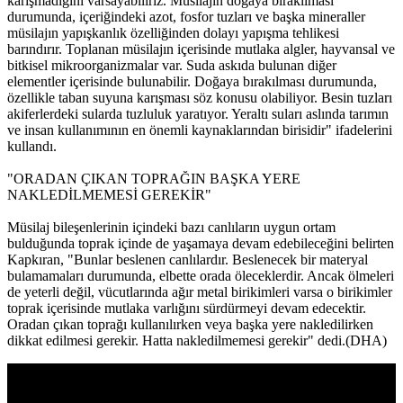
karışmadığını varsayabiliriz. Müsilajın doğaya bırakılması
durumunda, içeriğindeki azot, fosfor tuzları ve başka mineraller
müsilajın yapışkanlık özelliğinden dolayı yapışma tehlikesi
barındırır. Toplanan müsilajın içerisinde mutlaka algler, hayvansal ve
bitkisel mikroorganizmalar var. Suda askıda bulunan diğer
elementler içerisinde bulunabilir. Doğaya bırakılması durumunda,
özellikle taban suyuna karışması söz konusu olabiliyor. Besin tuzları
akiferlerdeki sularda tuzluluk yaratıyor. Yeraltı suları aslında tarımın
ve insan kullanımının en önemli kaynaklarından birisidir" ifadelerini
kullandı.
"ORADAN ÇIKAN TOPRAĞIN BAŞKA YERE
NAKLEDİLMEMESİ GEREKİR"
Müsilaj bileşenlerinin içindeki bazı canlıların uygun ortam
bulduğunda toprak içinde de yaşamaya devam edebileceğini belirten
Kapkıran, "Bunlar beslenen canlılardır. Beslenecek bir materyal
bulamamaları durumunda, elbette orada öleceklerdir. Ancak ölmeleri
de yeterli değil, vücutlarında ağır metal birikimleri varsa o birikimler
toprak içerisinde mutlaka varlığını sürdürmeyi devam edecektir.
Oradan çıkan toprağı kullanılırken veya başka yere nakledilirken
dikkat edilmesi gerekir. Hatta nakledilmemesi gerekir" dedi.(DHA)