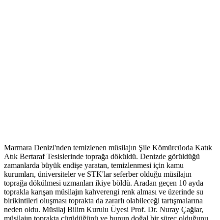
Marmara Denizi'nden temizlenen müsilajın Şile Kömürcüoda Katık
Atık Bertaraf Tesislerinde toprağa döküldü. Denizde görüldüğü
zamanlarda büyük endişe yaratan, temizlenmesi için kamu
kurumları, üniversiteler ve STK'lar seferber olduğu müsilajın
toprağa dökülmesi uzmanları ikiye böldü. Aradan geçen 10 ayda
toprakla karışan müsilajın kahverengi renk alması ve üzerinde su
birikintileri oluşması toprakta da zararlı olabileceği tartışmalarına
neden oldu. Müsilaj Bilim Kurulu Üyesi Prof. Dr. Nuray Çağlar,
müsilajın toprakta çürüdüğünü ve bunun doğal bir süreç olduğunu