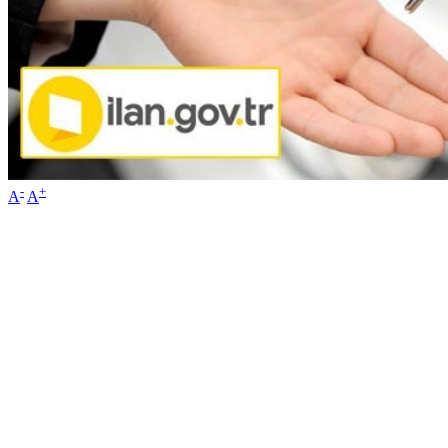
-
+
A
A