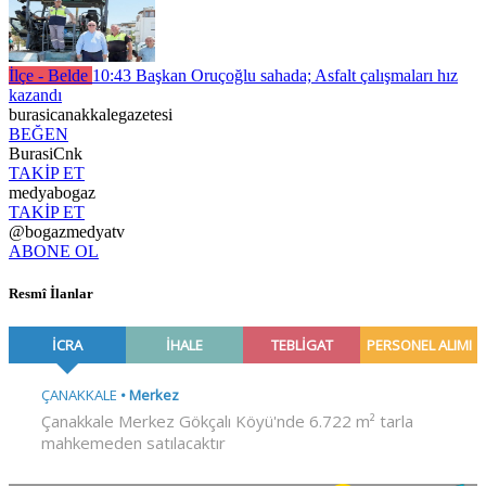
İlçe - Belde
10:43
Başkan Oruçoğlu sahada; Asfalt çalışmaları hız
kazandı
burasicanakkalegazetesi
BEĞEN
BurasiCnk
TAKİP ET
medyabogaz
TAKİP ET
@bogazmedyatv
ABONE OL
Resmî İlanlar