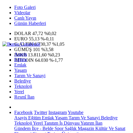
Foto Galeri
Videolar
Canlı Yayın
Günün Haberleri
DOLAR
47,72
%0,02
EURO
55,13
%-0,11
G.ALTIN
6.730,37
%1,05
GÜMÜŞ
101
%3,58
Asayiş
IMKB
13.811,60
%0,23
Eğitim
BITCOIN
64.030
%-1,77
Emlak
Yaşam
Tarım Ve Sanayi
Belediye
Teknoloji
Yerel
Resmî İlan
Facebook
Twitter
Instagram
Youtube
Asayiş
Eğitim
Emlak
Yaşam
Tarım Ve Sanayi
Belediye
Teknoloji
Yerel
Tanıtım
İş Dünyası
Yatırım
İlan
Gündem
İlçe - Belde
Spor
Sağlık
Magazin
Kültür Ve Sanat