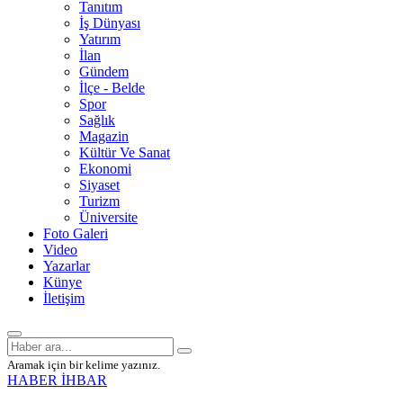
Tanıtım
İş Dünyası
Yatırım
İlan
Gündem
İlçe - Belde
Spor
Sağlık
Magazin
Kültür Ve Sanat
Ekonomi
Siyaset
Turizm
Üniversite
Foto Galeri
Video
Yazarlar
Künye
İletişim
Aramak için bir kelime yazınız.
HABER İHBAR