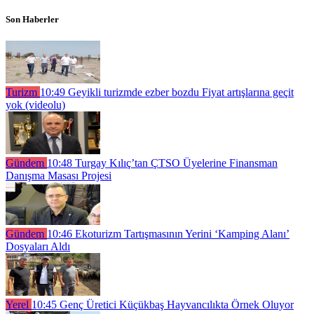
Son Haberler
Turizm
10:49
Geyikli turizmde ezber bozdu Fiyat artışlarına geçit
yok (videolu)
Gündem
10:48
Turgay Kılıç’tan ÇTSO Üyelerine Finansman
Danışma Masası Projesi
Gündem
10:46
Ekoturizm Tartışmasının Yerini ‘Kamping Alanı’
Dosyaları Aldı
Yerel
10:45
Genç Üretici Küçükbaş Hayvancılıkta Örnek Oluyor